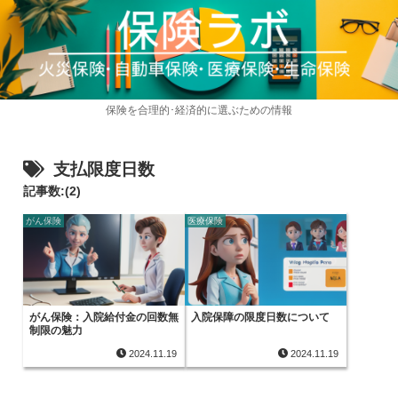
保険を合理的･経済的に選ぶための情報
支払限度日数
記事数:(2)
がん保険
医療保険
がん保険：入院給付金の回数無
入院保障の限度日数について
制限の魅力
2024.11.19
2024.11.19