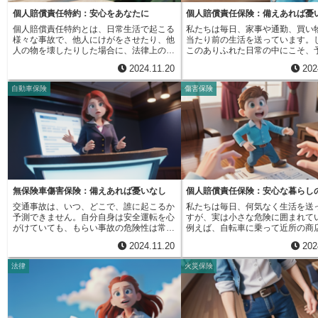
収入の減少分など、お金で計算できる損害
の対人賠償責任保険や対物賠償責
ることで、専門家による法的サポートを受
者からの信頼を得やすくなり、よ
に対する賠償が含まれます。これに加え
対応するため、この特約の対象外
個人賠償責任特約：安心をあなたに
個人賠償責任保険：備えあれば憂
けることも可能です。自動車事故は、人生
仕事を受注できる可能性が高まり
て、目には見えない心の傷に対する賠償も
すから、この特約は、自動車に乗
を大きく変えてしまう可能性があります。
のように、履行保証保険は、発注
個人賠償責任特約とは、日常生活で起こる
私たちは毎日、家事や通勤、買い
含まれます。これが慰謝料です。慰謝料
い時の日常生活での事故に対して
万が一の事故に備え、人身傷害保険への加
会社の双方にとってメリットのあ
様々な事故で、他人にけがをさせたり、他
当たり前の生活を送っています。
は、被害者がどれだけの苦しみを味わった
ることをしっかりと覚えておきま
入を検討することは、自分自身と家族を守
言えるでしょう。安心して事業を
人の物を壊したりした場合に、法律上の損
このありふれた日常の中にこそ、
のかをお金に換算して評価するものです。
この特約では、契約時に決めた金
るための大切な準備と言えるでしょう。安
めにも、履行保証保険の役割を正
害賠償責任を負うことになった際、その賠
事故のリスクが潜んでいることを
身体的な苦痛はもちろんのこと、精神的な
として保険金が支払われます。万
2024.11.20
202
心・安全なカーライフを送るためにも、保
し、有効に活用することが大切で
償金を保険会社が代わりに支払ってくれる
いけません。例えば、自転車に乗
苦痛、例えば、悲しみ、不安、怒り、恐
態に備えて、十分な補償金額を設
険の内容をしっかりと理解し、自分に合っ
特約です。 この特約は、まるで暮らしの
時に、つい脇見をして歩行者にぶ
怖、屈辱感なども評価の対象となります。
くことが大切です。思ってもみな
自動車保険
傷害保険
た補償を選択することが重要です。
安心網のように、私たちを守ってくれま
しまう、あるいはマンションのベ
慰謝料の金額を決める要素は様々です。ま
よって、高額な賠償金を支払わな
す。例えば、自転車に乗っている時に誤っ
置いていた植木鉢が強風で落ちて
ず、被害の程度が重要です。怪我の重症度
らない可能性もゼロではありませ
て歩行者にぶつかってけがをさせてしまっ
の車に傷をつけてしまう。このよ
や後遺症の有無、精神的な苦痛の大きさな
身の生活スタイルや家族構成、財
たり、子供が遊んでいて誤ってお店の商品
事は、誰にでも起こりうるのです
どによって金額が変わります。また、被害
どをよく考え、無理のない範囲で
を壊してしまったり、ペットの散歩中にペ
小さな不注意に思えることも、大
の種類も考慮されます。命に関わるような
償金額を設定するようにしましょ
ットが他人に飛びかかってけがをさせてし
賠償責任に発展する可能性があり
被害や、将来にわたって影響が残る被害
ば、小さなお子さんやペットがい
まったり。 日常生活を送る中で、このよ
転車事故で相手が大きな怪我をし
は、高額な慰謝料が認められる傾向にあり
では、思わぬ事故が起こる可能性
うな予期せぬ事故を起こしてしまう可能性
た場合、高額な治療費や慰謝料を
ます。さらに、苦痛が続いた期間も重要で
るため、より高い補償金額を設定
は誰にでもあります。思わぬ高額な賠償金
るかもしれません。また、落下物
す。長い期間苦しんだ場合は、慰謝料も高
を検討しても良いでしょう。また
を請求されることもあり、経済的に大きな
財物に損害を与えてしまった場合
無保険車傷害保険：備えあれば憂いなし
個人賠償責任保険：安心な暮らし
くなります。その他、被害者の年齢や職
の方や高価な資産を所有している
負担となる可能性も少なくありません。
費用などを負担しなければなりま
業、社会的地位なども考慮されることがあ
様の理由で高めの金額を設定する
交通事故は、いつ、どこで、誰に起こるか
私たちは毎日、何気なく生活を送
個人賠償責任特約に加入していれば、この
のような事態に備えて、個人賠償
ります。例えば、将来有望な若者が怪我で
です。将来の生活設計も踏まえ、
予測できません。自分自身は安全運転を心
すが、実は小さな危険に囲まれて
ような不測の事態に備えることができ、万
に加入しておくことは非常に大切
仕事ができなくなってしまった場合など
合った補償内容を選びましょう。
がけていても、もらい事故の危険性は常に
例えば、自転車に乗って近所の商
が一の事故発生時にも経済的な負担を軽減
人賠償責任保険とは、日常生活に
は、その損失を考慮して慰謝料が増額され
存在します。万が一、交通事故に巻き込ま
物に行く時、歩行者とぶつかって
できるだけでなく、精神的な負担も軽くす
注意によって他人に怪我をさせた
2024.11.20
202
る可能性があります。このように、慰謝料
れ、相手側に十分な賠償能力がない場合、
もしれません。また、子供たちが
ることができます。この特約は、自動車保
の物を壊したりした場合に、法律
は様々な要素を総合的に判断して決定され
治療費や生活費など、多大な負担を強いら
気よく遊んでいる最中に、誤って
険や火災保険、傷害保険などに追加できる
責任を負担してくれる保険です。
法律
火災保険
るため、ケースバイケースで大きく変動し
れることになりかねません。無保険車傷害
蹴り上げてしまい、近隣の家屋の
場合が多く、比較的少ない保険料で大きな
入していれば、万が一事故を起こ
ます。
保険は、このような状況から、あなたとあ
を割ってしまうこともあるでしょ
安心を得られる点が魅力です。家計への負
った場合でも、保険会社が示談交
なたの家族を守るための重要な役割を担い
パーで買い物かごに入れた商品を
担も少なく、大きな安心感が得られるた
代行し、賠償金を支払ってくれま
ます。無保険車傷害保険とは、交通事故の
落として壊してしまう、そんな経
め、ぜひ加入を検討することをお勧めしま
ため、自分自身で大きな経済的負
被害者になった際、加害者側が十分な対人
方もいるのではないでしょうか。
す。特約の内容や保険料は、保険会社や保
心配がなく、安心して日常生活を