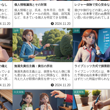
任保険で
た場合も、個人賠償責任保険が適用されま
せん。ですから、内容をし
り多くの
年、医療の高度化・複雑化に伴い、医療事
できます。ただし、計算に
です。で
す。車の種類によっては修理費用が高額に
てからサインすることが非
いなし
個人情報漏洩とその対策
レジャー保険で安心安全な
ます。こ
故のリスクも高まっているため、医師賠償
によって、結果が大きく変
っていな
なる場合もありますが、保険でカバーされ
たとえば、後遺症が残る可
者と請負
責任保険の重要性はますます高まっていま
な割合を設定することが重
物など、
個人情報とは、氏名、生年月日、住所、電
遊びや旅行などの楽しみな
補償され
るので安心です。その他にも、子供のボー
合、将来に渡って通院が必
る制度と
す。
しかし、
話番号、電子メールの宛先、指紋、顔写真
けない出来事で思わぬ費用
しょう。
ル遊びで近所の家の窓ガラスを割ってしま
れません。その場合、将来
進めるた
予期せぬ
など、生きている個人を特定できる情報を
い思い出が損なわれてしま
額を上限
った場合や、買い物中に商品を落として壊
なども含めて、賠償金額が
しく理解
忘れては
指します。これらの情報は、私たちが社会
す。そんな時、頼りになる
が一の事
してしまった場合、ペットの散歩中に他人
慎重に検討する必要があり
4.11.20
2024.11.20
す。
っている
生活を送る上で欠かせないものです。個人
険です。レジャー保険は、
定してお
を噛んで怪我をさせてしまった場合など、
談の内容について疑問があ
つかって
情報漏洩とは、これらの情報が、国や企
かけた際に起こる様々なリ
い事故に
日常生活で起こりうる様々な事故に対応し
士などの専門家に相談する
法律
法律
ランダに
業、団体などによって、故意、あるいは過
めの保険です。旅行中の病
ければな
ています。賠償金額は場合によっては数百
す。免責証書は、損害を与
、通行中
失によって、本来守られるべき範囲を超え
ろん補償対象です。病院で
ん。ご自
万円に上ることもあり、自分自身で支払う
請求権を放棄するという、
うな出来
て流出してしまうことを指します。漏洩の
費、手術費用など、高額に
産状況な
のは大変な負担となります。個人賠償責任
大な合意を記した書類です
。一見、
経路は実に様々です。例えば、書類や記憶
費をカバーしてくれます。
適切な補
保険は、比較的少ない保険料で大きな保障
書類にサインすることで、
きな損害
装置の紛失、誤った宛先への送信、許可さ
行中に他人にケガをさせて
う。例え
を得られるため、いざという時の備えとし
大した場合でも、追加の賠
ます。自
れていないアクセス、組織内部の者による
賠償責任を負う可能性があ
るご家庭
て非常に重要です。さらに、多くの保険会
とができなくなります。そ
てしまっ
犯罪行為など、多くの原因が考えられま
ャー保険はこの賠償責任も
も高くな
社では、示談交渉サービスも提供していま
権利を守るためにも、安易
請求され
す。また、近年は、情報処理技術の進歩と
います。さらに、カメラや
すること
す。専門家が間に入って示談交渉を進めて
ではなく、内容をよく確認
で他人の
ともに、個人情報の利用機会が増加し、そ
などの携行品の盗難や破損
、持ち家
くれるため、精神的な負担も軽減できま
でサインするようにしまし
も、修理
れに伴い、漏洩の危険性も高まっていま
による宿泊費、さらには急
の備え
無過失責任主義：責任の所在
ライプニッツ方式で損害賠
方も、同
す。慣れない示談交渉を自分一人で進める
悔しないためにも、慎重な
せん。こ
す。漏洩した情報が悪用されると、個人は
旅行をキャンセルしなけれ
方が安心
のは大変な stress となりますが、専門家に
す。
っていま
無過失責任主義とは、損害を与えた側に落
ライプニッツ方式とは、事
責任保険
金銭的な損害を受けるだけでなく、精神的
た場合の費用なども補償対
ご自身に
任せることで落ち着いて事態に対処できま
います。
ち度があったかどうかに関係なく、損害を
た予期せぬ出来事が原因で
です。個
なつらさや社会的な信頼を失うなど、重大
近年は、キャンプや登山、
す。万が一の事故に備え、安心して暮らす
店へ買い
与えた人が賠償の責任を持つという考え方
はずだった利益が得られな
おける不
な影響を受ける可能性があります。例え
など、多様な方法で自然を
ためにも、個人賠償責任保険への加入を検
しまうか
です。損害が発生したという事実があれ
その損失額を算出する計算
り、他人
ば、クレジットカードの情報が漏洩した場
ています。また、個人で旅
4.11.20
2024.11.20
討することをお勧めします。
公園で元
ば、損害を与えた人は、故意や過失があっ
す。簡単に言うと、将来得
上の賠償
合、不正利用による金銭的な被害が発生す
も多くなっています。この
ボールを
たかどうかに関わらず、賠償責任を負うこ
た利益、つまり失われた利
保険に加
る可能性があります。また、住所や電話番
ら、レジャー保険の重要性
火災保険
火災保険
窓ガラス
とになります。例えば、工場から流れ出た
を計算する際に使われます
してしま
号が漏洩した場合、迷惑な電話や訪問を受
っています。旅行代理店は
う。スー
有害物質によって近隣に住む人々の健康が
の最大の特徴は、複利計算
渉などを
けるなど、日常生活に支障をきたす可能性
と、保険会社の窓口やイン
うっかり
害された場合を考えてみましょう。工場側
用いる点です。複利計算と
す。その
があります。さらに、病歴や宗教などのデ
じて手軽に加入手続きがで
験をした
は有害物質の流出を防ぐためにあらゆる手
に組み込んで、次の期間の
担を負う
リケートな情報が漏洩した場合、差別や偏
計画段階で、検討してみる
このよう
段を講じていたとしても、損害が発生した
方法です。たとえば、百万
送ること
見を受ける可能性も懸念されます。そのた
ます。レジャー保険には様