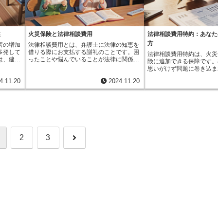
、ありふ
以上は賠償責任を負わなければなりませ
用するとします。一年後に
転車事故
め、個人情報漏洩への対策は、個人だけで
り、補償内容や金額はプラ
、これら
ん。この考え方は、特に環境問題や仕事中
が発生し、元本と合わせて
入を義務
なく、企業や組織にとっても喫緊の課題と
ります。例えば、登山のよ
償につな
の事故の分野で重要視されています。被害
ます。二年目は、この百五
くの場
なっています。企業は、従業員への教育や
活動をする場合は、遭難時
いけませ
を受けた人を守ることを重視し、損害を与
て利息計算を行うため、五
責任保険
システムの強化など、漏洩対策を徹底する
助費用が補償されるプラン
相手が大
えた側により高い注意義務を課すことで、
利息が発生します。このよ
性
火災保険と法律相談費用
法律相談費用特約：あなた
金額は保
必要があります。また、個人もパスワード
す。また、高額なカメラを
額な治療
事故を未然に防ぐ効果が期待されていま
式に利息が増えていくのが
め、しっ
の管理や不用意な情報提供を控えるなど、
は、携行品に対する補償を
方
害の増加
法律相談費用とは、弁護士に法律の知恵を
ません。
す。現代社会では、企業活動は大規模化、
です。ライプニッツ方式で
自分自身
自衛策を講じることが重要です。個人情報
ンを選ぶと良いでしょう。
多発して
借りる際にお支払する謝礼のことです。困
法律相談費用特約は、火災
ガラスを
複雑化しており、事故が発生した場合の影
算を使って、将来受け取る
賠償責任
保護法などの法律を遵守し、適切な情報管
イルやアクティビティの内
は、建物
ったことや悩んでいることが法律に関係し
険に追加できる保障です。
を負担し
響も大きくなる可能性があります。このよ
を現在の価値に換算します
てみては
理を行うことで、安全な社会を実現してい
額などを考慮し、最適なプ
いる場合
ている時、法律の専門家である弁護士に相
思いがけず問題に巻き込ま
パーで壊
うな状況下では、落ち度があったかどうか
は、今すぐ受け取るお金よ
く必要があるでしょう。
心して楽しい時間を過ごし
守られて
談することで、問題を解決する方法や、自
家である弁護士に相談が必
れること
に関わらず責任を負わせることで、企業は
と考えられています。なぜ
4.11.20
2024.11.20
て、家財
分を守る権利について詳しく知ることがで
に、費用を負担してもらえ
活のふと
安全管理にもっと気を配るようになり、結
あれば、それを運用して利
家財保険
きます。相談内容は様々で、土地や建物の
す。例えば、自宅が火事に
を負う可
果として社会全体の安全性の向上に繋がる
とができるからです。例え
った自然
売買に関すること、親族が亡くなった後の
す。保険金を受け取る手続
測の事態
と考えられます。また、被害を受けた人に
株式投資など、お金を活か
るだけで
財産に関すること、交通事故に関するこ
民とのもめごとを解決する
のための
とっては、損害を与えた側の落ち度を証明
ります。将来受け取るはず
さらに
と、夫婦が別れる際の手続きに関すること
相談する場合、この特約が
保険で
することが難しい場合でも賠償を受けられ
機会を逃すという点で、現
しまった
など、多岐にわたります。弁護士に相談す
負担を軽くすることができ
活におけ
るという利点があります。これは、特に落
く評価されるのです。ライ
ありま
る際にかかる費用は、弁護士の得意分野や
でなく、自転車に乗ってい
させてし
ち度を証明することが難しい環境問題や仕
は、将来の不確実性を考慮
でお住ま
経験、相談にかかる時間の長さによって変
し、相手にけがをさせてし
った場合
事中の事故において、被害を受けた人を助
の価値を現在に引き直して
次
2
3
の方すべ
わってきます。例えば、特定の分野に精通
ど、法律の相談が必要とな
してくれ
けることに大きく貢献します。無過失責任
損害賠償の算定など、様々
な暮らし
している弁護士や、経験豊富な弁護士は、
多くあります。日常生活で
ば、高額
主義は、社会全体の安全と被害を受けた人
れています。事故や災害に
う。例え
そうでない弁護士に比べて費用が高くなる
な法的トラブルに備えるこ
い事態に
の保護という観点から、重要な役割を担っ
入が途絶えてしまった場合
へ
などが焼
傾向があります。また、相談時間が長くな
りになる特約です。具体的
め、経済
ていると言えるでしょう。
方式を用いることで、適正
費用が必
るほど、費用も高くなるのが一般的です。
によって異なるものの、弁
できま
することが可能になります
ていれ
しかし、初めての相談は無料で行っている
が１回あたり３万円まで、
にも、個
中断による損失の算定など
ることが
弁護士事務所もたくさんあります。そのた
ど、回数や金額に上限が設
てみては
す。将来の利益を現在の価
住人に損
め、まずは気軽に相談してみるのも良いで
とが多いです。この特約は
考えることで、より現実的
任を負う
しょう。弁護士事務所によっては、相談内
訟費用などは対象外となる
し、適切な対策を講じるこ
人賠償責
容に応じて費用が設定されている場合もあ
要です。あくまでも弁護士
す。
費用も補
りますので、事前に確認することをお勧め
償するものです。また、既