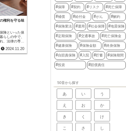
は五万円の利息
ンによって異な
百五万円になり
保障
契約
リスク
死亡保障
うな危険を伴う
万円を元本とし
の捜索費用や救
万二千五百円の
補償
給付金
がん
解約
を選ぶと安心で
うに、雪だるま
の権利を守る味
持っていく場合
複利計算の特徴
手厚くするプラ
保険業法
運用
社会保障
地震保険
は、この複利計
自身の旅行スタ
保険といった保
はずだったお金
容、携行品の金
定期保険
交通事故
死亡保険金
暮らしの中で、
。将来のお金
ランを選び、安
れ、法律の専門
りも価値が低い
ましょう。
健康保険
保険金額
終身保険
要になった際
なら、今お金が
2024.11.20
るので安心で
益を生み出すこ
なったとしま
ば、銀行預金や
自賠責保険
入院
貯蓄
保険期間
きや、近所の住
す方法は様々あ
ために弁護士に
のお金は、運用
投資
賠償責任
あれば相談料の
在の価値より低
ます。火災だけ
プニッツ方式
て事故を起こ
し、将来のお金
まった場合な
計算するため、
50音から探す
る場面は意外と
な場面で活用さ
起こりうる様々
よって将来の収
あ
い
う
とができる、頼
、ライプニッツ
には、契約内容
な賠償額を算出
護士への相談料
。また、事業の
え
お
か
年間３回までな
にも応用できま
定されているこ
値に置き換えて
、示談交渉や訴
な損失額を把握
き
く
け
ため、注意が必
とができるので
への相談料を補
こ
さ
し
に加入している