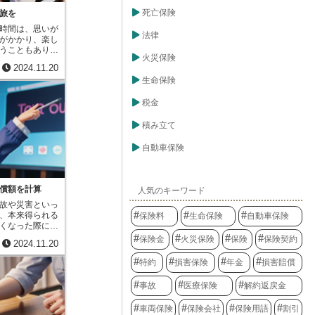
っかりと理解し
使う利息の割合
常に重要です。
死亡保険
旅を
わるため、適切
能性がある場
要です。
時間は、思いが
要になるかもし
法律
がかかり、楽し
発生する治療費
うこともありま
妥当かどうかを
火災保険
のがレジャー保
ます。また、示
2024.11.20
旅行や遊びに出
る場合は、弁護
生命保険
スクに備えるた
ことも大切で
気やケガはもち
えた人に対する
の治療費や入院
税金
将来にわたる重
なりがちな医療
。つまり、この
また、楽しい旅
積み立て
将来、損害が拡
しまった場合、
償金を求めるこ
りますが、レジ
自動車保険
のため、自分の
補償対象として
にサインするの
スマートフォン
し、納得した上
、飛行機の遅延
ょう。将来、後
な病気や事故で
償額を計算
人気のキーワード
対応が必要で
ばならなくなっ
故や災害といっ
象となります。
、本来得られる
保険料
生命保険
自動車保険
マリンスポーツ
くなった際に、
楽しむ人が増え
方法のひとつで
保険金
火災保険
保険
保険契約
行を手配する人
2024.11.20
られるはずだっ
ような背景か
益の現在の価値
はますます高ま
特約
損害保険
年金
損害賠償
。この計算方法
もちろんのこ
という考え方を
ターネットを通
事故
医療保険
解約返戻金
は、利息を元本
きます。旅行の
利息を計算する
ことをお勧めし
車両保険
保険会社
保険用語
割引
円を年五％で運
々なプランがあ