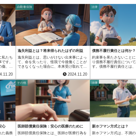
自動車保険
法律
逸失利益とは？将来得られたはずの利益
債務不履行責任とは何か？
に私たち
逸失利益とは、思いがけない出来事によっ
約束事を果たさないことに
事です。
て、命を失ったり、怪我で今後働くことが
り債務不履行責任について
の傷、そ
できなくなった場合に、本来受け取れてい
す。債務不履行責任とは、
の負担な
たはずのお金を受け取れなくなる損害のこ
された契約に基づく義務を
4.11.20
2024.11.20
。これら
とです。簡単に言うと、事故などがなけれ
に発生する法的責任のこと
加害者に
ばもらえていたはずのお金が、事故のせい
は、お金の貸し借りで借り
その他
法律
請求を行
でもらえなくなってしまった損失を指しま
でに返済しない、商品を納
償請求と
す。例えば、仕事で活躍していた人が事故
ビスを期限までに行わない
、被った
で亡くなってしまった場合を考えてみまし
められた内容を実行しない
、生活の
ょう。その人がもし生きていれば、毎月の
者、つまり契約上の権利を
しかし、
お給料や年に数回のボーナス、その他の手
対して損害を賠償する責任
、多くの
当てなどを受け取れていたはずです。これ
この責任は、ただ単に約束
に、事故
らがもらえなくなってしまった損失は、逸
という事実だけでは発生し
きな事故
失利益として計算されます。また、事故で
守らなかったことに、約束
害の程度
大きな怪我をしてしまい、以前のように働
があるかどうかが重要です
賠償額が
くことができなくなってしまった場合も逸
や地震などの自然災害、ま
安心
医師賠償責任保険：安心の医療のために
新ホフマン方式とは？
かかるこ
失利益の対象となります。例えば、以前は
来事など、自分の力ではど
れた義務
医師賠償責任保険とは、医師が医療行為を
新ホフマン方式は、不測の
から、治
会社員として働いていた人が、事故の後遺
事由によって約束が果たせ