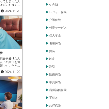
ってしまった人
れません。不可
その他
はずのお金を計
むを得ない事情
ければ、仕事を
ないと認められ
2024.11.20
ずです。この将
レジャー保険
任を正しく理解
を、事故のせい
して自分自身の
て、お金で償っ
介護保険
上の問題を防ぐ
しかし、将来も
ば、商品を売る
らう場合、その
付帯サービス
し時期について
も考えなければ
、後々のトラブ
来のお金を今の
また、万が一、
個人年金
の直し方のひと
た場合でも、債
簡単に言うと、
ば、落ち着いて
傷害保険
すと、その金額
きます。例え
差額を計算する
で約束を果たせ
共済
後にもらう１０
性
を相手に説明
００万円より価
きます。このよ
損害を受けた人
制度
なら、今すぐも
解することは、
以上の責任を追
年間運用して増
欠と言えるでし
類です。たとえ
割引
。新ホフマン方
場合、損害を与
中間利息」と呼
2024.11.20
費や慰謝料を受
の価値に直しま
医療保険
の免責証書を作
なら将来受け取
この書類にサイ
ることで得られ
学資保険
け取ったお金と
の計算には、単
を与えた人に賠
す。単利とは、
所得補償保険
成立したことに
算方法です。つ
談が成立したこ
かかることはあ
手続き
す。一度サイン
を使うことで、
後から考えが変
適切に換算し、
旅行保険
すことはできま
に決めることが