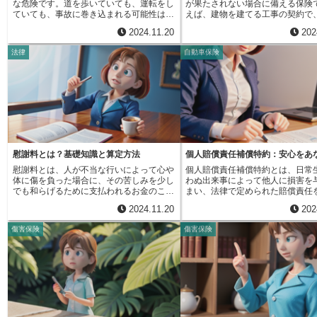
な危険です。道を歩いていても、運転をし
が果たされない場合に備える保険
十分です。家財保険に加入することで、火
療費や日々の生活費の支払いが滞
ていても、事故に巻き込まれる可能性はゼ
えば、建物を建てる工事の契約で
災や風水害だけでなく、盗難や水漏れによ
うと、被害者の生活はすぐに苦し
ロではありません。もしも自分が事故を起
請け負う会社が倒産したり、工事
る家財の損害も補償されます。例えば、自
しまいます。十分な収入がなく、
2024.11.20
202
こしてしまった場合、対人賠償責任保険と
遅れたりすると、工事を発注した
宅が火災に見舞われた際に、家具や家電製
ない場合、治療を受けることさえ
対物賠償責任保険によって、相手の方への
な損害を被ります。このような事
品が焼失した場合、家財保険に加入してい
るかもしれません。そこで、損害
法律
自動車保険
賠償責任を負うことになります。これは、
ために、発注する側は請負会社に
れば、購入費用の一部が保険金として支払
とは別に、加害者に対して一時的
法律で加入が義務付けられている自賠責保
保険への加入を求めるのが一般的
われます。また、台風による床上浸水で家
支払ってもらうための手続きを行
険と任意保険によって備えることができま
の保険に入っていれば、もし請負
財が水没した場合や、空き巣に入られて家
できます。これを仮処分といいま
す。では、自分が事故の被害者になった場
約を守れなかった場合でも、保険
財が盗難された場合にも、家財保険が役立
分は、裁判所に申し立てを行い、
合はどうでしょうか。特に、自分がいくら
害を補填してくれます。そのため
ちます。このように、家財保険は、思いも
ると、正式な損害賠償の判決が出
注意深くしていても防ぎようのない事故に
る側は安心して事業を進めること
よらない事故や災害から大切な家財を守
加害者から一時的に金銭を受け取
遭ってしまった場合、損害賠償請求などの
す。履行保証保険には、大きく分
り、経済的な負担を軽減してくれるため、
できます。この金銭を仮払金とい
手続きは複雑で、肉体的にも精神的にも大
の種類があります。一つは「履行
日々の暮らしにおける安心を確保するため
仮払金を受け取ることで、治療費
きな負担となります。人身傷害保険は、ま
険」で、これは工事の完成を保証
の重要な備えと言えるでしょう。家財保険
の支払いを続けることができ、生
さにこのような時に頼りになる保険です。
です。もう一つは「前払金返還保
慰謝料とは？基礎知識と算定方法
個人賠償責任補償特約：安心をあ
に加入することで、万一の事態が発生した
を少しでも和らげることができま
過失割合に関わらず、自分が加入している
で、これは発注者が請負会社に前
場合でも、安心して生活を再建することが
分は、被害者の生活を守るための
慰謝料とは、人が不当な行いによって心や
個人賠償責任補償特約とは、日常
保険会社から保険金を受け取ることができ
お金が、請負会社の倒産などで返
できます。家財の価値や必要な補償額を考
度です。交通事故に遭ってしまっ
体に傷を負った場合に、その苦しみを少し
わぬ出来事によって他人に損害を
ます。これは、相手方の保険会社との交渉
くなった場合に備えるものです。
慮し、自分に合った家財保険を選びましょ
まずは専門家、例えば弁護士など
でも和らげるために支払われるお金のこと
まい、法律で定められた賠償責任
や、場合によっては裁判といった負担を軽
類や契約内容によって、必要な保
う。
し、適切な手続きを進めることが
です。不当な行いとは、法律に反する行為
場合に役立つ保険です。例えば、
減してくれる大きなメリットです。また、
や金額が変わってきます。例えば
2024.11.20
202
す。専門家は、被害者の状況に合
であり、他人の権利や利益を侵害する行為
乗っている最中にうっかり通行人
治療費や休業損害、慰謝料など、様々な損
事を請け負う場合は、高い金額の
損害賠償請求や仮処分の申し立て
を指します。例えば、交通事故で怪我をさ
ってしまい、怪我をさせてしまっ
害に対して幅広く補償を受けられます。示
められることが多いです。また、
傷害保険
傷害保険
要な手続きをサポートしてくれま
せられた、医療ミスで後遺症が残ってしま
や、お店で買い物をしている時に
談交渉が長引いたり、相手方の支払いが滞
事でも、規模が大きいほど、必要
で悩まず、専門家の力を借りるこ
った、あるいは、根も葉もない噂を広めら
として壊してしまった場合などを
ったりする心配もありません。人身傷害保
額も大きくなります。履行保証保
日も早く平穏な生活を取り戻せる
れて名誉を傷つけられた、といった場合が
みてください。このような、日常
険の補償範囲は、治療費、入院雑費、通院
引の安全性を高めるだけでなく、
ましょう。
該当します。このような不当な行いによっ
こりうる様々なハプニングによる
交通費などの実費に加え、休業損害、後遺
業運営を支える上でも重要な役割
て損害を受けた人は、加害者に対して損害
この特約はカバーしてくれます。
障害による逸失利益、死亡保険金、慰謝料
います。発注する側は、保険料を
を償うように請求することができます。こ
は、通常、自動車保険に追加する
などが含まれます。これにより、事故によ
とで、不測の事態による損失を最
れを損害賠償請求といいます。損害賠償に
します。ただし、自動車を運転し
る経済的な損失を最小限に抑えることがで
えることができます。また、請負
は、治療費や入院費、働けなかった期間の
中に起きた事故による損害は、自
きます。さらに、弁護士費用特約を付帯す
っても、この保険に加入すること