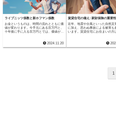
賠償責任保険に加入していない場合に備え
な出来事は、誰にでも起こりうる
険の種類によって異なるため、自分に合っ
ができます。また、近年では、自
る保険です。具体的には、加害車両が無保
れた、ささいな事故です。しかし
た内容を選ぶことが大切です。 例えば、
の増加に伴い、自転車保険への加
険車であった場合や、加害者側の保険金額
のささいな事故が、大きな損害賠
家族全員が補償対象となるか、賠償金額の
化する自治体も増えています。多
が被害者の損害額を下回る場合に、この保
がる可能性があることを忘れては
上限額はいくらか、示談交渉サービスは付
合、この自転車保険には個人賠償
険が適用されます。つまり、相手側の保険
ん。自転車と歩行者の接触事故で
ライプニッツ係数と新ホフマン係数
賃貸住宅の備え: 家財保険の重要
いているかなど、様々な点を確認する必要
が含まれていますが、補償内容や
の有無や金額に関わらず、自身や同乗者が
きな怪我をしてしまった場合、高
があります。 示談交渉サービスが付帯さ
険会社やプランによって異なるた
お金というものは、時間の流れとともに価
近年、地震や台風といった自然災
死亡または後遺障害を負った際に、保険金
費や慰謝料を請求されるかもしれ
れている場合は、専門家のサポートを受け
かりと確認することが重要です。
値が変わります。今手元にある百万円と、
に加え、思わぬ事故による被害も
を受け取ることができるのです。交通事故
子供の遊びが原因で他人の家の窓
ることができるため、事故発生時の対応に
と大切な家族を守るために、個人
十年後に手に入る百万円とでは、価値が違
います。賃貸住宅にお住まいの方
による死傷は、身体的な苦痛だけでなく、
割ってしまった場合も、修理費用
不安がある方にもおすすめです。 保険会
保険について、一度じっくり考え
います。なぜなら、今百万円あれば、それ
は大家さんが火災保険に加入して
経済的な損失も招きます。治療費や入院費
なければなりません。また、スー
社の担当者に相談することで、詳しい内容
いかがでしょうか。
を運用したり投資したりすることで、十年
が多いですが、自分の家財までは
はもちろんのこと、収入の減少や介護費用
してしまった商品の弁償を求めら
や加入方法などを知ることができます。
2024.11.20
202
後には百万円以上の価値になる可能性があ
いません。もしもの時の備えとし
など、長期にわたる経済的負担は想像以上
もあります。このように、日常生
自分自身と家族を守るためにも、個人賠償
るからです。将来もらえるお金を、今の価
保険への加入は非常に大切です。
に大きくなります。加害者側に十分な賠償
した瞬間に、思わぬ損害賠償責任
責任特約への加入を真剣に考えてみてくだ
値に置き換えて考えることを現在価値化と
は、火災や落雷、台風、洪水とい
能力がない場合、これらの費用を全て自分
能性があるのです。このような不
さい。
いいます。この現在価値化をする際に用い
災害による家財への損害を補償す
で負担しなければならない可能性も出てき
に備えておくことが大切です。そ
られるのが、ライプニッツ係数と新ホフマ
なく、盗難や水漏れによる被害、
ます。無保険車傷害保険に加入していれ
有効な手段の一つが個人賠償責任
ン係数と呼ばれるものです。交通事故など
は、うっかり物を落として壊して
ば、このような経済的なリスクを軽減し、
す。個人賠償責任保険は、日常生
で、将来働くことができなくなり、得られ
場合なども補償対象となる場合が
安心して治療やリハビリに専念することが
る偶然の事故によって他人を怪我
るはずだった収入が得られなくなった場合
す。一人暮らしの方でも、ご家族
できます。また、無保険車傷害保険は、示
まったり、他人の物を壊してしま
1
などを考えてみましょう。このような、将
いの方でも、賃貸住宅にお住まい
談交渉をスムーズに進める上でも役立ちま
に、法律上の損害賠償責任を補償
来得られるはずだった利益のことを逸失利
てにとって、家財保険は安心安全
す。保険会社が示談交渉を代行してくれる
る保険です。保険に加入していれ
益といいます。逸失利益を計算する際に、
を守る大切な備えと言えるでしょ
ため、被害者自身は煩雑な手続きや交渉に
な賠償金を支払わなければならな
ライプニッツ係数と新ホフマン係数が使わ
ば、火災で家具や家電製品、衣類
時間を割く必要がなく、精神的な負担を軽
陥っても、保険金で対応できるた
れます。将来にわたって得られるはずだっ
失した場合、買い替えには高額な
減できるというメリットがあります。交通
的な負担を大きく軽減することが
た収入を、これらの係数を用いて現在の価
要となります。家財保険に加入し
事故という予期せぬ出来事で心身ともに疲
す。安心して日常生活を送るため
値に換算することで、受け取るべき賠償金
ば、こうした予期せぬ出費を抑え
弊している時に、保険会社のサポートは大
人賠償責任保険への加入を検討し
の額を計算するのです。例えば、将来一年
できます。また、水漏れで階下の
きな支えとなるでしょう。このように、無
いかがでしょうか。
間に百万円の収入を得られるはずだった人
害を与えてしまった場合、賠償責
保険車傷害保険は、不慮の事故から私たち
が、事故で働けなくなったとします。この
ことになりますが、家財保険に個
を守ってくれる心強い味方です。万が一に
場合、単純に考えると、受け取るべき賠償
任特約を付けていれば、この賠償
備え、無保険車傷害保険への加入を検討し