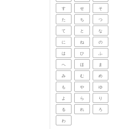
合が多いので、
も良いでしょ
す
せ
そ
比較的少ない費
ため、加入を検
た
ち
つ
段の生活で法律
いかもしれませ
ておくことで、
て
と
な
神的な不安も和
う。万が一のト
専門家の助言を
に
ね
の
感は、日々の暮
してくれるはず
は
ひ
ふ
へ
ほ
ま
み
む
め
も
や
ゆ
よ
ら
り
る
れ
ろ
わ