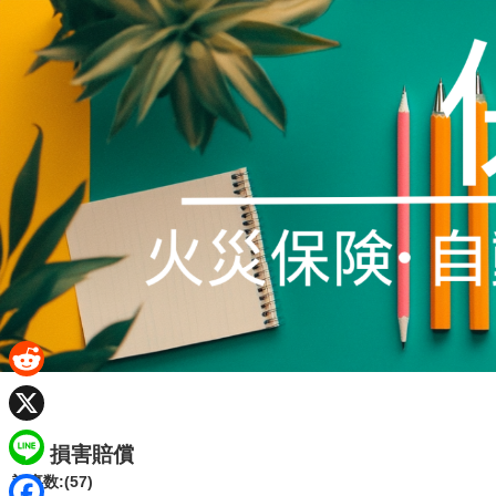
R
e
X
損害賠償
d
L
記事数:(57)