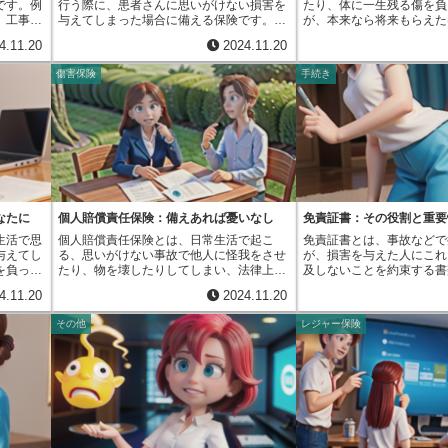
です。例
行う際に、患者さんに思いがけない損害を
たり、体に一生残る傷を負
ってしま
症でパートの仕事しかできなくなったとし
は、債務不履行責任は問わ
、工事を
与えてしまった場合に備える保険です。医
が、本来なら将来もらえた
くなって
ましょう。この場合、会社員時代の収入と
抗力と呼ばれるこうしたや
の完成が
療行為は人の命や健康に深く関わるため、
算する方法です。事故がな
貯蓄も少
パート勤務になってからの収入の差額が、
は、責任を負うべき理由が
4.11.20
2024.11.20
側は大き
万が一の事故が起きた場合は、患者さんや
して給料をもらっていたは
難しくな
逸失利益として計算されることになりま
るからです。債務不履行責
態を防ぐ
そのご家族に大きな負担がかかることがあ
来もらえるはずだったお金
賠償請求
す。逸失利益の計算は、年齢や職業、事故
することは、契約当事者と
傷害保険
手続き
履行保証
ります。例えば、手術中の予期せぬ合併症
で失ってしまった損害とし
に金銭を
前の収入などを基に行われます。例えば、
権利と義務を認識し、取引
です。こ
や、投薬による副作用、診断の誤りなど
てもらう必要があります。
うことが
若い人であれば働く期間が長いと考えられ
上でとても大切です。例え
会社が契
が、患者さんの体に不利益をもたらす可能
らうはずだったお金を今も
す。仮処
るため、逸失利益は高額になる傾向があり
側と買う側で商品の引き渡
会社が損
性があります。このような場合、患者さん
お金を運用して増やすこと
認められ
ます。反対に、定年退職が近い人であれ
しっかりと約束しておけば
、発注す
側は医師に対して損害賠償を求めることが
いけません。そのため、将
る前に、
ば、働く期間が短いため、逸失利益は少な
ルを防ぐことができます。
ができま
あります。医師賠償責任保険は、まさにこ
価値に直す必要があり、こ
ることが
くなります。また、収入が高い人ほど、逸
契約上のトラブルが発生し
けて二つ
のような事態に備え、医師が患者さんに負
つが新ホフマン方式です。
います。
失利益も高額になる傾向があります。計算
務不履行責任の知識があれ
保証保
うべき法的責任を金銭的に支える役割を果
将来のお金は今の価値に直
や生活費
方法は複雑ですが、基本的には、事故前の
適切な対応をすることがで
するもの
たします。具体的には、患者さんへの損害
より少なくなるので、その
活の不安
収入に、将来の昇給や物価上昇なども考慮
ば、自分に責任がない理由
証保険」
賠償金の支払いだけでなく、訴訟に関連す
方法です。例えば、１０年
なたに
個人賠償責任保険：備えあれば憂いなし
免責証書：その役割と重要
す。仮処
した上で、余命年数をかけて算出されま
なかった場合は、その事情
払いした
る費用（弁護士費用など）も補償対象とな
０万円は、今すぐもらう１
重要な制
す。逸失利益は、不慮の事故で将来の収入
し、理解を求めることがで
生活で思
個人賠償責任保険とは、日常生活で起こ
免責証書とは、事故などで
ってこな
ります。医師は、この保険に加入すること
値が低いと考えます。なぜ
た場合、
を失ってしまった人やその家族にとって、
うに、債務不履行責任を理
与えてし
る、思いがけない事故で他人に怪我をさせ
が、損害を与えた人にこれ
工事の種
で、金銭的な不安を抱えることなく、医療
らった１００万円は、１０
に相談
生活を支えるための大切なものです。その
円滑な取引を行う上で不可
を負った
たり、物を壊したりしてしまい、法律上の
及しないことを約束する書
証の種類
行為に集中できます。安心して医療に専念
やすことができるからです
大切で
ため、事故の被害者になった場合は、逸失
ょう。
自転車に
賠償責任を負った場合に、保険金が支払わ
ば、交通事故でけがをした
、公共工
できる環境は、患者さんにとってより良い
式では、将来のお金から「
4.11.20
2024.11.20
わせて、
利益についてきちんと理解し、適切な賠償
にぶつか
れる保険です。例えば、自転車に乗ってい
えた側の保険会社から治療
保証を求
医療の提供につながるでしょう。また、患
ばれる利息分を引いて、今
など、必
を受けることが重要です。
た場合
て通行人とぶつかり、相手に怪我をさせて
け取りますが、その際にこ
民間の工
者さんにとっても、医師が賠償責任保険に
す。この中間利息は、本来
その他
レジャー保険
す。一人
商品を落
しまった場合を考えてみましょう。治療費
成することが一般的です。
な保証金
加入していることは大きな安心材料となり
れたはずのお金を今受け取
とで、一
想像して
や慰謝料など、高額な賠償金を請求される
ンと印鑑を押すことで、受
険は、取
ます。万が一、医療事故が起きた場合で
る運用益にあたります。こ
よう努め
生活で起
可能性があります。このような時、個人賠
引き換えに、今後一切損害
円滑な事
も、適切な補償を受けられるという安心感
利という計算方法を使いま
損害を、
償責任保険に加入していれば、保険会社が
償を求めないという合意が
を担って
は、医師と患者さんの信頼関係を築く上で
元金だけに利息がかかる計
この特約
代わりに賠償金を支払ってくれるので、経
なります。この証書は、示
支払うこ
も重要です。医師賠償責任保険は、医師を
まり、利息にさらに利息が
形で加入
済的な負担を大きく軽減できます。また、
とを証明する大切な書類で
小限に抑
守るだけでなく、患者さんの権利も守るこ
りません。新ホフマン方式
ている最
マンションのベランダから植木鉢が落ち
と印鑑を押してしまうと、
会社にと
とで、医療全体の安全性を高める重要な役
将来の収入を現在の価値に
動車保険
て、下に停めていた車に傷をつけてしまっ
わっても、基本的に取り消
で、発注
割を果たしていると言えるでしょう。近
損害賠償の金額をより正確