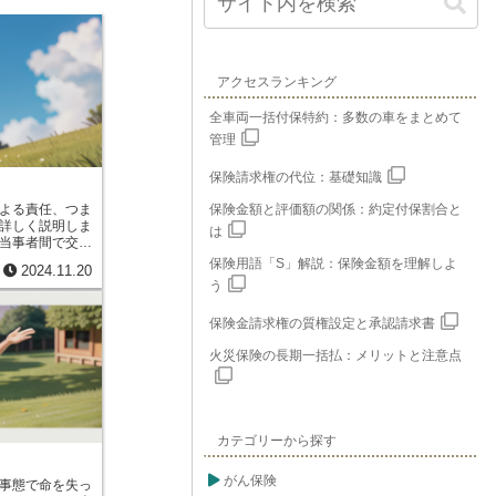
アクセスランキング
全車両一括付保特約：多数の車をまとめて
管理
保険請求権の代位：基礎知識
よる責任、つま
保険金額と評価額の関係：約定付保割合と
詳しく説明しま
は
当事者間で交わ
果たさない場合
保険用語「S」解説：保険金額を理解しよ
2024.11.20
です。具体的に
う
たお金を期日ま
品しない、サー
保険金請求権の質権設定と承認請求書
など、契約で決
場合に、債権
火災保険の長期一括払：メリットと注意点
持っている側に
が発生します。
を守らなかった
ません。約束を
した側に落ち度
カテゴリーから探す
。例えば、大雨
たは予期せぬ出
うにもできない
がん保険
事態で命を失っ
なかった場合に