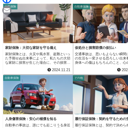
d
i
火災保険
自動車保険
F
i
n
a
t
E
e
c
m
e
a
b
i
家財保険：大切な家財を守る備え
仮処分と損害賠償の仮払い
o
家財保険とは、火災や風水害、盗難といっ
交通事故は、思いもよらない瞬間
l
た予期せぬ出来事によって、私たちの大切
の生活を一変させる恐ろしい出来
o
な家財に損害が生じた場合に、その損害を
身体への傷はもちろんのこと、心
金銭的に補填してくれる保険です。家財と
して生活の支えとなるお金の面で
2024.11.21
202
は、家具や家電製品、衣類、書籍、食器、
ど、様々な苦しみをもたらします
k
貴金属など、日常生活で使用する身の回り
の損害に対して、事故を起こした
自動車保険
その他
の持ち物を指します。家財保険は、火災保
対し、損害を償ってもらうための
険と混同されることがありますが、補償対
うことができます。これを損害賠
象が異なります。火災保険は、建物自体へ
いいます。損害賠償請求によって
の損害を補償するもので、家財は含まれま
損害を金銭で償ってもらうことで
せん。一方、家財保険は、建物ではなく、
立て直しを図ることができます。
家財に対する補償です。つまり、持ち家の
損害賠償の金額が決まるまでには
方は建物と家財両方を守るために、火災保
場合、長い時間がかかります。特
険と家財保険の両方に加入する必要があり
の後遺症が残ってしまうような大
ます。賃貸住宅にお住まいの方は、建物の
の場合、治療の経過を見ながら損
所有者が火災保険に加入している場合がほ
を判断する必要があり、最終的な
人身傷害保険：安心の補償を知る
履行保証保険：契約を守るための
とんどです。そのため、賃貸住宅にお住ま
確定するまでには数か月から数年
自動車の事故は、誰にでも起こりうる身近
履行保証保険とは、契約で決めら
いの方は、ご自身で家財保険に加入すれば
とも珍しくありません。事故直後