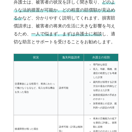
弁護士は、被害者の状況を詳しく聞き取り、
どのよ
うな法的措置が可能か、どの程度の賠償額が見込め
るか
など、分かりやすく説明してくれます。損害賠
償請求は、被害者の将来の生活に大きな影響を与え
るため、
一人で悩まず、まずは弁護士に相談
し、適
切な助言とサポートを受けることをお勧めします。
状況
逸失利益請求
弁護士の役割
専門的な助言
収入、年齢、職種、後
遺症の程度などを考慮
した計算
裁判所が採用する計算
交通事故による怪我で、将来にわたっ
方法や過去の判例など
て働けなくなるなど、収入を得る機会
請求可能
を踏まえた計算
を失った場合
損害賠償請求の手続き
のサポート
加害者側との交渉、裁
判所への訴訟の代理
将来の労働能力の低下
を適切に評価し、損害
額に反映
請求可能（計算は複雑
後遺障害が残った場合
化）
弁護士のサポートが特