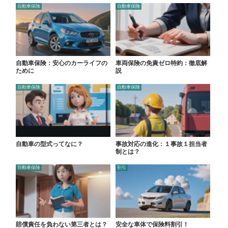
自動車保険
自動車保険
自動車保険：安心のカーライフの
車両保険の免責ゼロ特約：徹底解
ために
説
自動車保険
自動車保険
自動車の型式ってなに？
事故対応の進化：１事故１担当者
制とは？
自動車保険
割引
賠償責任を負わない第三者とは？
安全な車体で保険料割引！