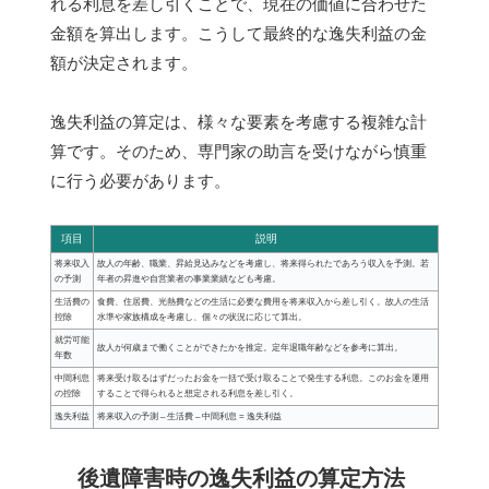
れる利息を差し引くことで、現在の価値に合わせた
金額を算出します。こうして最終的な逸失利益の金
額が決定されます。
逸失利益の算定は、様々な要素を考慮する複雑な計
算です。そのため、専門家の助言を受けながら慎重
に行う必要があります。
項目
説明
将来収入
故人の年齢、職業、昇給見込みなどを考慮し、将来得られたであろう収入を予測。若
の予測
年者の昇進や自営業者の事業業績なども考慮。
生活費の
食費、住居費、光熱費などの生活に必要な費用を将来収入から差し引く。故人の生活
控除
水準や家族構成を考慮し、個々の状況に応じて算出。
就労可能
故人が何歳まで働くことができたかを推定。定年退職年齢などを参考に算出。
年数
中間利息
将来受け取るはずだったお金を一括で受け取ることで発生する利息。このお金を運用
の控除
することで得られると想定される利息を差し引く。
逸失利益
将来収入の予測 – 生活費 – 中間利息 = 逸失利益
後遺障害時の逸失利益の算定方法