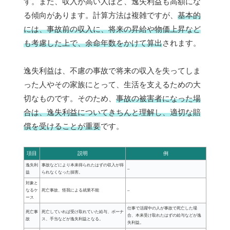
す。また、収入が高い人ほど、逸失利益も高額にな
る傾向があります。計算方法は複雑ですが、
基本的
には、事故前の収入に、将来の昇給や物価上昇など
も考慮した上で、余命年数をかけて算出
されます。
逸失利益は、不慮の事故で将来の収入を失ってしま
った人やその家族にとって、生活を支えるための大
切なものです。そのため、
事故の被害者になった場
合は、逸失利益についてきちんと理解し、適切な賠
償を受けることが重要
です。
項目
説明
例
逸失利
事故などにより本来得られたはずの収入が得
–
益
られなくなった損害。
対象と
なるケ
死亡事故、怪我による就業不能
–
ース
仕事で活躍中の人が事故で死亡した場
死亡事
死亡していれば受け取れていた給与、ボーナ
合、本来受け取れたはずの給与などが逸
故
ス、手当などが逸失利益となる。
失利益。