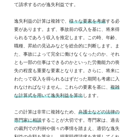
て請求するのが逸失利益です。
逸失利益の計算は複雑で、
様々な要素を考慮
する必
要があります。まず、事故前の収入を基に、将来得
られるであろう収入を推定します。この時、年齢、
職種、昇給の見込みなどを総合的に判断します。ま
た、事故によって完全に働けなくなったのか、それ
とも一部の仕事はできるのかといった労働能力の喪
失の程度も重要な要素となります。さらに、将来に
わたって収入を得られるはずだった期間も考慮に入
れなければなりません。これらの要素を基に、
複雑
な計算式を用いて逸失利益を算出
します。
この計算は非常に複雑なため、
弁護士などの法律の
専門家に相談
することが大切です。専門家は、過去
の裁判での判例や個々の事情を踏まえ、適切な逸失
利益の金額を算出し、損害賠償請求を支援してくれ