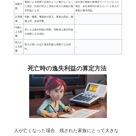
事故による怪我で以前のように働けなくなっ
会社員が事故の後遺症でパートになった
就業不
た場合、以前の収入と現在の収入の差額が逸
場合、会社員時代の収入とパート収入の
能
失利益となる。
差額が逸失利益。
計算要
年齢、職業、事故前の収入、将来の昇給、物
–
素
価上昇、余命年数
年齢に
若い人は逸失利益が高額、高齢者は逸失利益
よる影
–
が低額になる傾向。
響
収入に
収入が高い人ほど逸失利益も高額になる傾
よる影
–
向。
響
死亡時の逸失利益の算定方法
人が亡くなった場合、残された家族にとって大きな