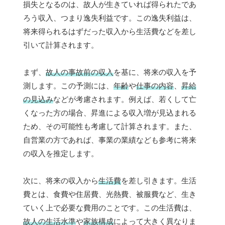
損失となるのは、故人が生きていれば得られたであ
ろう収入、つまり逸失利益です。この逸失利益は、
将来得られるはずだった収入から生活費などを差し
引いて計算されます。
まず、
故人の事故前の収入
を基に、将来の収入を予
測します。この予測には、
年齢
や
仕事の内容
、
昇給
の見込み
などが考慮されます。例えば、若くして亡
くなった方の場合、昇進による収入増が見込まれる
ため、その可能性も考慮して計算されます。また、
自営業の方であれば、事業の業績なども参考に将来
の収入を推定します。
次に、将来の収入から
生活費
を差し引きます。生活
費とは、食費や住居費、光熱費、被服費など、生き
ていく上で必要な費用のことです。この生活費は、
故人の生活水準
や
家族構成
によって大きく異なりま