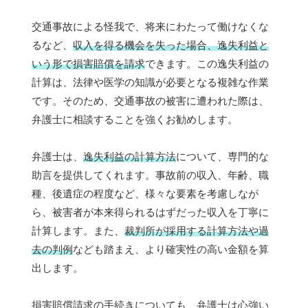
交通事故による怪我で、将来にわたって働けなくな
るなど、
収入を得る機会を失った場合、逸失利益と
いう形で損害賠償を請求
できます。この逸失利益の
計算は、法律や医学の知識が必要となる複雑な作業
です。そのため、交通事故の被害に遭われた際は、
弁護士に相談することを強くお勧めします。
弁護士は、
逸失利益の計算方法
について、専門的な
助言を提供してくれます。事故前の収入、年齢、職
種、後遺症の程度など、様々な要素を考慮しなが
ら、被害者が本来得られるはずだった収入を丁寧に
計算します。また、
裁判所が採用する計算方法や過
去の判例
なども踏まえ、より確実性の高い金額を算
出します。
損害賠償請求の手続きについても、弁護士は心強い