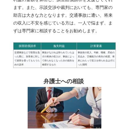
ます。また、示談交渉や裁判においても、専門家の
助言は大きな力となります。交通事故に遭い、将来
の収入に不安を感じている方は、一人で悩まず、ま
ずは専門家に相談することをお勧めします。
損害賠償請求
逸失利益
計算要素
交通事故などで怪我を負
事故がなければ得られていたは
事故前の収入、年齢、職種、昇給の
った際に、加害者に対し
ずの将来の収入が、事故によっ
見込み、労働能力の喪失の程度、将
て損害を償ってもらうた
て得られなくなった分の損失を
来にわたって収入を得られるはずだ
めの請求
補償するもの
った期間
弁護士への相談