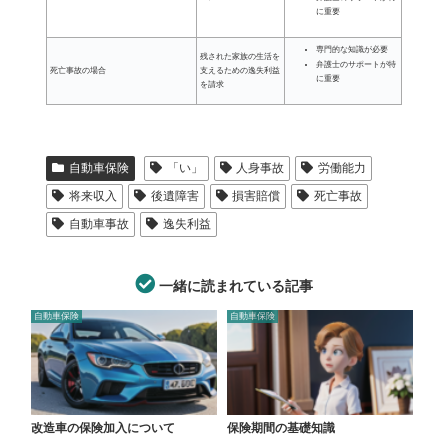
に重要
専門的な知識が必要
残された家族の生活を
弁護士のサポートが特
死亡事故の場合
支えるための逸失利益
に重要
を請求
自動車保険
「い」
人身事故
労働能力
将来収入
後遺障害
損害賠償
死亡事故
自動車事故
逸失利益
一緒に読まれている記事
自動車保険
自動車保険
改造車の保険加入について
保険期間の基礎知識