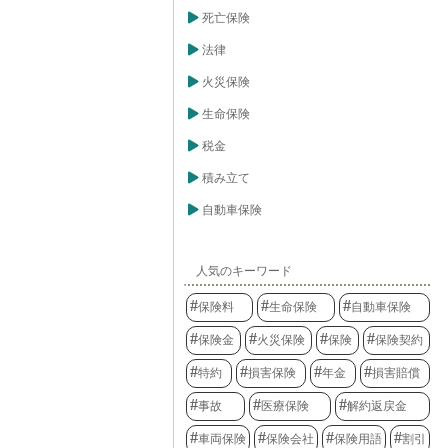
死亡保険
法律
火災保険
生命保険
税金
積み立て
自動車保険
人気のキーワード
保険料
生命保険
自動車保険
保険金
火災保険
保険
保険契約
特約
損害保険
年金
損害賠償
事故
医療保険
解約返戻金
車両保険
保険会社
保険用語
割引