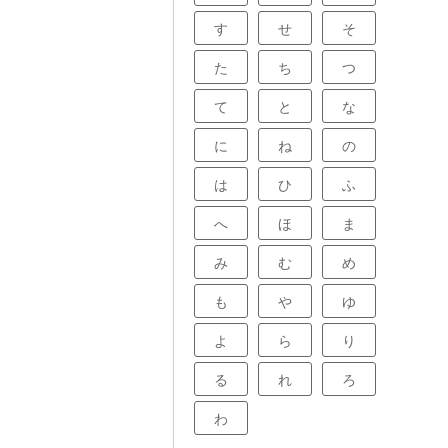
す
せ
そ
た
ち
つ
て
と
な
に
ね
の
は
ひ
ふ
へ
ほ
ま
み
む
め
も
や
ゆ
よ
ら
り
る
れ
ろ
わ