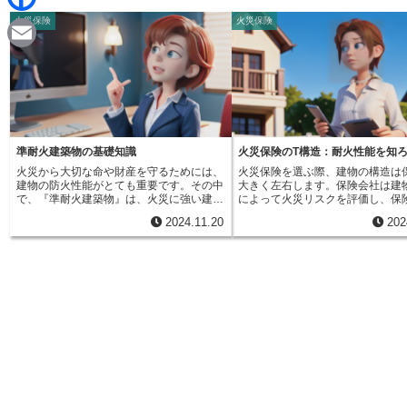
d
i
火災保険
火災保険
F
i
n
a
t
E
e
c
m
e
a
b
i
準耐火建築物の基礎知識
火災保険のT構造：耐火性能を知
o
火災から大切な命や財産を守るためには、
火災保険を選ぶ際、建物の構造は
l
建物の防火性能がとても重要です。その中
大きく左右します。保険会社は建
o
で、『準耐火建築物』は、火災に強い建物
によって火災リスクを評価し、保
の一つとして知られています。これは、最
定しています。つまり、火災に強
2024.11.20
202
高レベルの防火性能を持つ『耐火建築物』
ど保険料は安くなる傾向がありま
k
には及ばないものの、一定の防火性能を備
構造の一つに「T構造」がありま
えていることを意味します。準耐火建築物
は、火災保険における住宅物件用
は、具体的にどのような構造になっている
別の一つで、「耐火構造」に該当
のでしょうか。まず、建物を支える柱や
を指します。耐火構造とは、火災
梁、床、屋根といった主要な構造部分は、
高い抵抗力を持つ構造のことです
『準耐火構造』になっています。これは、
には、建築基準法で定められた一
火災にさらされても、一定時間、燃え抜け
を満たした構造を指します。例え
ることなく、建物の倒壊を防ぐ構造です。
の主要な構造部が鉄筋コンクリー
さらに、火災の延焼を防ぐため、外壁の窓
骨造であること、一定の防火被覆
やドアなどの開口部には、防火戸や防火シ
ていることなどが挙げられます。
ャッターなどが設置されています。これら
構造は、火災が発生した場合でも
の防火設備は、火災時に自動的に閉鎖した
焼せず、被害を最小限に抑える効
り、手動で閉めることで、隣家への延焼を
できるため、火災リスクが低いと