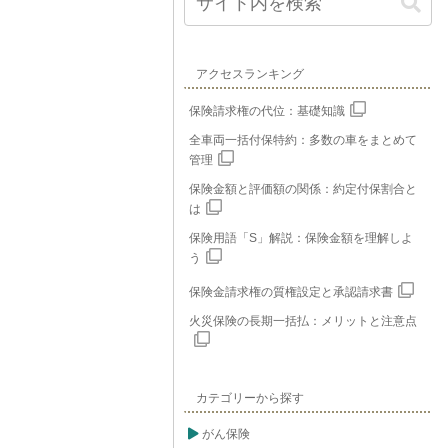
アクセスランキング
保険請求権の代位：基礎知識
全車両一括付保特約：多数の車をまとめて
管理
保険金額と評価額の関係：約定付保割合と
は
保険用語「S」解説：保険金額を理解しよ
う
保険金請求権の質権設定と承認請求書
火災保険の長期一括払：メリットと注意点
カテゴリーから探す
がん保険