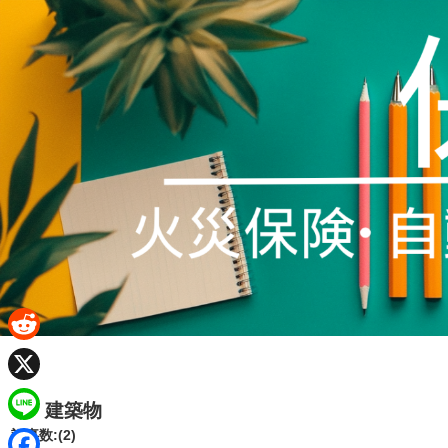
R
e
X
建築物
d
L
記事数:(2)