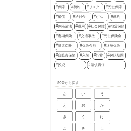
保障
契約
リスク
死亡保障
補償
給付金
がん
解約
保険業法
運用
社会保障
地震保険
定期保険
交通事故
死亡保険金
健康保険
保険金額
終身保険
自賠責保険
入院
貯蓄
保険期間
投資
賠償責任
50音から探す
あ
い
う
え
お
か
き
く
け
こ
さ
し