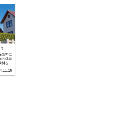
ろう
保険料に
物の構造
険料を決
い建物ほ
4.11.19
す。その
す。これ
の構造級
する建物
に対して
。具体的
定の基準
ば、建物
ト造や鉄
が施され
これらの
容易に延
果が期待
判断され