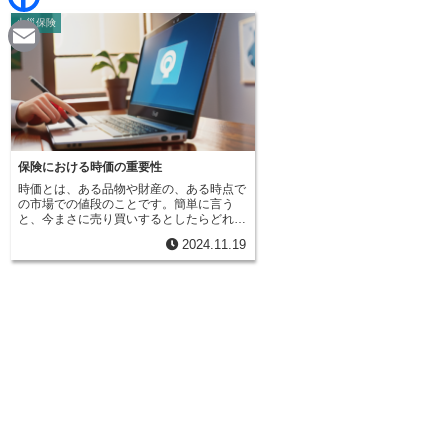
d
i
火災保険
F
i
n
a
t
E
e
c
m
e
a
b
i
保険における時価の重要性
o
時価とは、ある品物や財産の、ある時点で
l
の市場での値段のことです。簡単に言う
o
と、今まさに売り買いするとしたらどれく
らいの値段になるのかという金額です。こ
2024.11.19
れは、売りたい人と買いたい人の数の関係
k
によって常に変わり、昨日と今日で値段が
違うこともあれば、数時間の間でも大きく
変わることもあります。市場の動き、景気
の様子、品物の状態など、様々なことが値
段に影響を与えます。例えば、人気の商品
は買いたい人が多いため値段が高くなりや
すいですし、反対に、あまり人気のない商
品は値段が下がりやすいです。また、同じ
商品でも状態が良いものと悪いものでは値
段が変わります。新品同様のものは高く、
傷んでいるものは安くなります。保険で
は、この時価という考え方がとても大切で
す。なぜなら、保険金がいくら支払われる