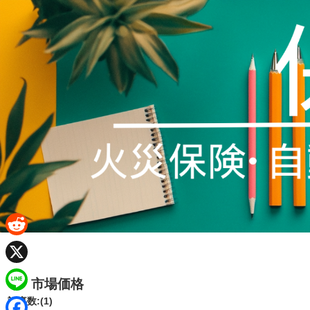
R
e
X
市場価格
d
L
記事数:(1)