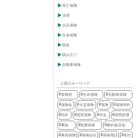
死亡保険
法律
火災保険
生命保険
税金
積み立て
自動車保険
人気のキーワード
保険料
生命保険
自動車保険
保険金
火災保険
保険
保険契約
特約
損害保険
年金
損害賠償
事故
医療保険
解約返戻金
車両保険
保険会社
保険用語
割引