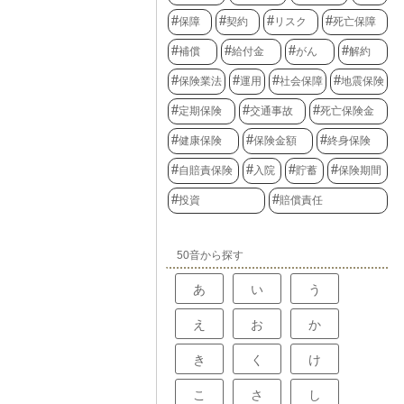
保障
契約
リスク
死亡保障
補償
給付金
がん
解約
保険業法
運用
社会保障
地震保険
定期保険
交通事故
死亡保険金
健康保険
保険金額
終身保険
自賠責保険
入院
貯蓄
保険期間
投資
賠償責任
50音から探す
あ
い
う
え
お
か
き
く
け
こ
さ
し