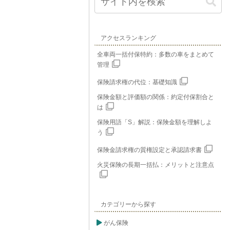
アクセスランキング
全車両一括付保特約：多数の車をまとめて
管理
保険請求権の代位：基礎知識
保険金額と評価額の関係：約定付保割合と
は
保険用語「S」解説：保険金額を理解しよ
う
保険金請求権の質権設定と承認請求書
火災保険の長期一括払：メリットと注意点
カテゴリーから探す
がん保険