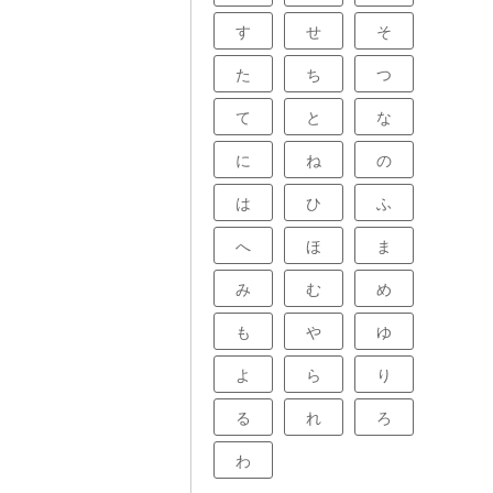
す
せ
そ
た
ち
つ
て
と
な
に
ね
の
は
ひ
ふ
へ
ほ
ま
み
む
め
も
や
ゆ
よ
ら
り
る
れ
ろ
わ