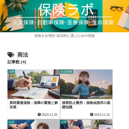
保険を合理的･経済的に選ぶための情報
商法
記事数:(4)
法律
火災保険
異時重複保険：保障の重複と解
損害防止費用：保険金請求の基
決策
礎知識
2024.11.20
2024.11.19
法律
法律