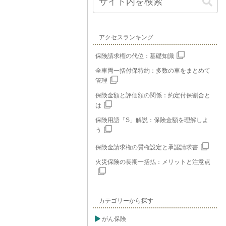
アクセスランキング
保険請求権の代位：基礎知識
全車両一括付保特約：多数の車をまとめて
管理
保険金額と評価額の関係：約定付保割合と
は
保険用語「S」解説：保険金額を理解しよ
う
保険金請求権の質権設定と承認請求書
火災保険の長期一括払：メリットと注意点
カテゴリーから探す
がん保険