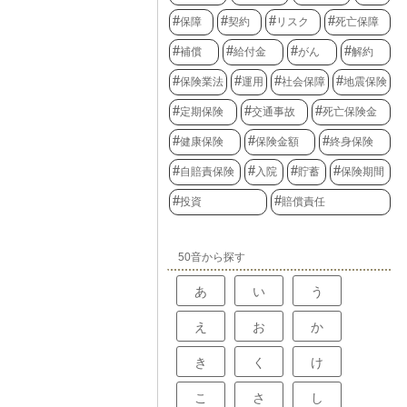
保障
契約
リスク
死亡保障
補償
給付金
がん
解約
保険業法
運用
社会保障
地震保険
定期保険
交通事故
死亡保険金
健康保険
保険金額
終身保険
自賠責保険
入院
貯蓄
保険期間
投資
賠償責任
50音から探す
あ
い
う
え
お
か
き
く
け
こ
さ
し