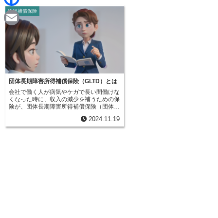
d
i
所得補償保険
F
i
n
a
t
E
e
c
m
e
a
b
i
団体長期障害所得補償保険（GLTD）とは
o
会社で働く人が病気やケガで長い間働けな
l
くなった時に、収入の減少を補うための保
o
険が、団体長期障害所得補償保険（団体長
期障害所得補償）です。この保険は、公的
2024.11.19
な保険や、よくある生命保険や医療保険で
k
は保障されない、長期間の収入減をカバー
するところが特徴です。病気やケガで働け
なくなると、収入が減ってしまい、生活に
大きな負担がかかります。住居費や食費、
子供の教育費など、毎月必ず出ていくお金
の支払いが難しくなるかもしれません。こ
のような経済的な負担を軽くし、生活の安
定を守るために、団体長期障害所得補償は
重要な役割を果たします。近年、多くの会
社が福利厚生の一環としてこの保険を導入
するようになってきました。従業員の安心
と健康を支える制度として注目を集めてい
ます。安心して仕事に打ち込める環境を作