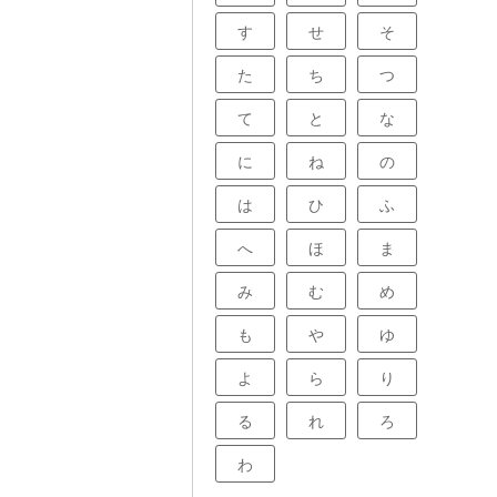
す
せ
そ
た
ち
つ
て
と
な
に
ね
の
は
ひ
ふ
へ
ほ
ま
み
む
め
も
や
ゆ
よ
ら
り
る
れ
ろ
わ