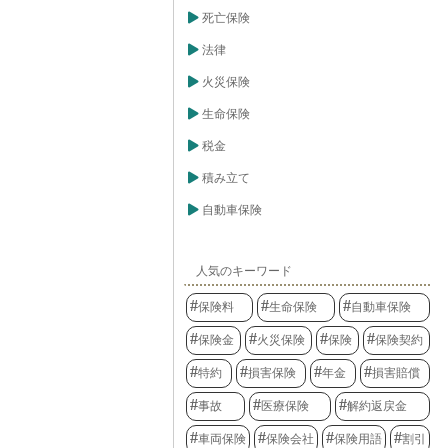
死亡保険
法律
火災保険
生命保険
税金
積み立て
自動車保険
人気のキーワード
保険料
生命保険
自動車保険
保険金
火災保険
保険
保険契約
特約
損害保険
年金
損害賠償
事故
医療保険
解約返戻金
車両保険
保険会社
保険用語
割引