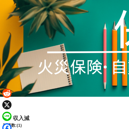
R
e
X
収入減
d
L
記事数:(1)