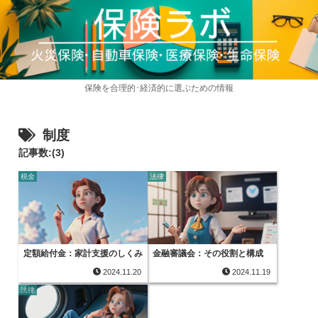
保険を合理的･経済的に選ぶための情報
制度
記事数:(3)
税金
法律
定額給付金：家計支援のしくみ
金融審議会：その役割と構成
2024.11.20
2024.11.19
法律