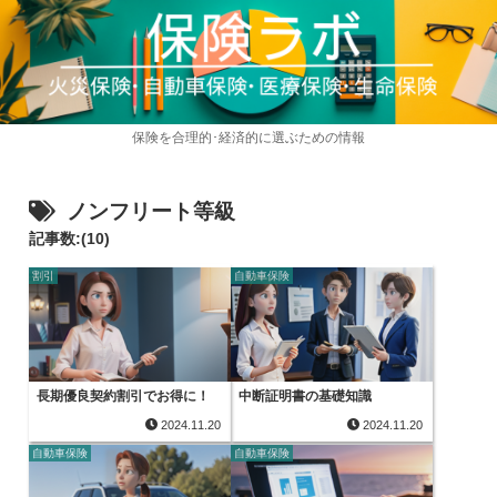
保険を合理的･経済的に選ぶための情報
ノンフリート等級
記事数:(10)
割引
自動車保険
長期優良契約割引でお得に！
中断証明書の基礎知識
2024.11.20
2024.11.20
自動車保険
自動車保険