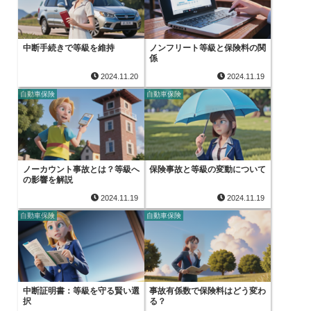
中断手続きで等級を維持
ノンフリート等級と保険料の関
係
2024.11.20
2024.11.19
自動車保険
自動車保険
ノーカウント事故とは？等級へ
保険事故と等級の変動について
の影響を解説
2024.11.19
2024.11.19
自動車保険
自動車保険
中断証明書：等級を守る賢い選
事故有係数で保険料はどう変わ
択
る？