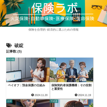
保険を合理的･経済的に選ぶための情報
破綻
記事数:(5)
その他
法律
ペイオフ：預金保護の仕組み
保険契約者保護機構：その役割
と重要性
2024.11.20
2024.11.19
法律
手続き