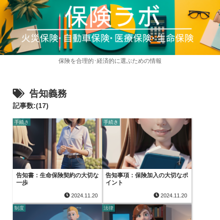
保険を合理的･経済的に選ぶための情報
告知義務
記事数:(17)
手続き
手続き
告知書：生命保険契約の大切な
告知事項：保険加入の大切なポ
一歩
イント
2024.11.20
2024.11.20
制度
法律