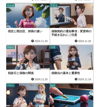
手続き
手続き
現症と既往症、持病の違い
保険契約の通知事項：変更時の
手続き忘れにご注意
2024.11.20
2024.11.20
手続き
法律
初診日と保険の関係
保険法の基本と重要性
2024.11.20
2024.11.19
手続き
法律