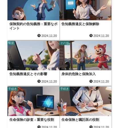
保険契約の告知義務：重要なポ
告知義務違反と保険解除
イント
2024.11.20
2024.11.20
制度
その他
告知義務違反とその影響
身体的危険と保険加入
2024.11.20
2024.11.20
手続き
手続き
生命保険の診査：重要な役割
生命保険と嘱託医の役割
2024.11.20
2024.11.20