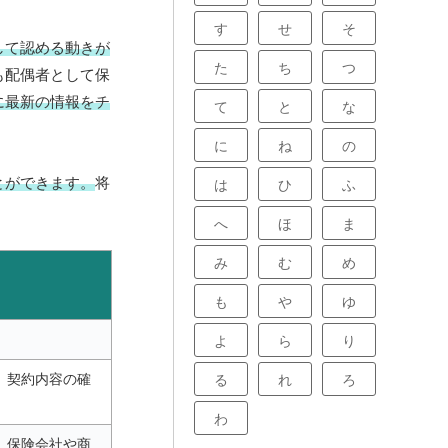
す
せ
そ
して認める動きが
た
ち
つ
も配偶者として保
に最新の情報をチ
て
と
な
に
ね
の
とができます。
将
は
ひ
ふ
へ
ほ
ま
み
む
め
も
や
ゆ
よ
ら
り
。契約内容の確
る
れ
ろ
わ
。保険会社や商