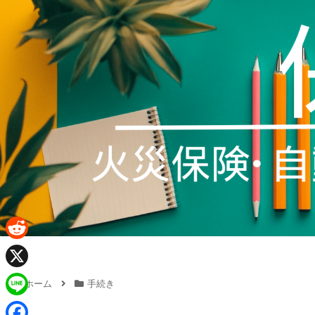
R
e
X
ホーム
手続き
d
L