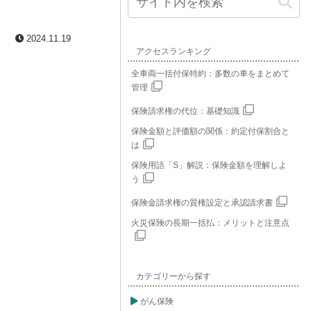
2024.11.19
アクセスランキング
全車両一括付保特約：多数の車をまとめて
管理
保険請求権の代位：基礎知識
保険金額と評価額の関係：約定付保割合と
は
保険用語「S」解説：保険金額を理解しよ
う
保険金請求権の質権設定と承認請求書
火災保険の長期一括払：メリットと注意点
カテゴリーから探す
がん保険