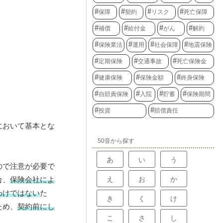
保障
契約
リスク
死亡保障
補償
給付金
がん
解約
保険業法
運用
社会保障
地震保険
定期保険
交通事故
死亡保険金
健康保険
保険金額
終身保険
自賠責保険
入院
貯蓄
保険期間
投資
賠償責任
において基本とな
50音から探す
あ
い
う
ので注意が必要で
え
お
か
合、
保険会社によ
わけではない
た
き
く
け
ため、
契約前にし
こ
さ
し