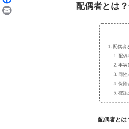
d
配偶者とは？
i
F
i
n
a
t
E
e
c
m
e
a
b
配偶者
i
o
配偶
l
o
事実
k
同性
保険
確認
配偶者とは