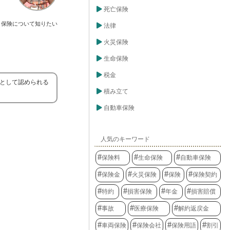
死亡保険
保険について知りたい
法律
火災保険
生命保険
税金
者として認められる
積み立て
自動車保険
人気のキーワード
保険料
生命保険
自動車保険
保険金
火災保険
保険
保険契約
特約
損害保険
年金
損害賠償
事故
医療保険
解約返戻金
車両保険
保険会社
保険用語
割引