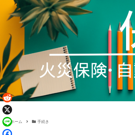
R
e
X
ホーム
手続き
d
L