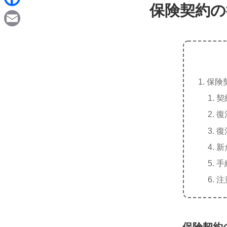
d
保険契約の
i
F
i
n
a
t
E
e
c
m
e
a
b
保険
i
o
契
l
o
復
k
復
新
手
注