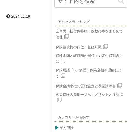
2024.11.19
アクセスランキング
全車両一括付保特約：多数の車をまとめて
管理
保険請求権の代位：基礎知識
保険金額と評価額の関係：約定付保割合と
は
保険用語「S」解説：保険金額を理解しよ
う
保険金請求権の質権設定と承認請求書
火災保険の長期一括払：メリットと注意点
カテゴリーから探す
がん保険