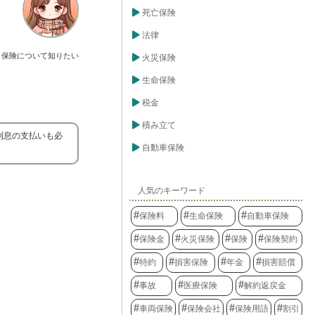
死亡保険
法律
保険について知りたい
火災保険
生命保険
税金
積み立て
利息の支払いも必
自動車保険
人気のキーワード
保険料
生命保険
自動車保険
保険金
火災保険
保険
保険契約
特約
損害保険
年金
損害賠償
事故
医療保険
解約返戻金
車両保険
保険会社
保険用語
割引