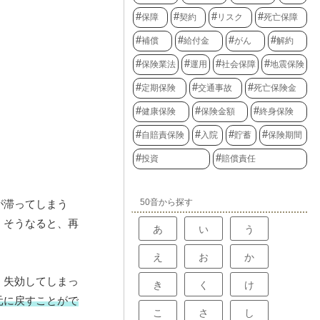
保障
契約
リスク
死亡保障
補償
給付金
がん
解約
保険業法
運用
社会保障
地震保険
定期保険
交通事故
死亡保険金
健康保険
保険金額
終身保険
自賠責保険
入院
貯蓄
保険期間
投資
賠償責任
50音から探す
が滞ってしまう
。そうなると、再
あ
い
う
え
お
か
、失効してしまっ
き
く
け
元に戻すことがで
こ
さ
し