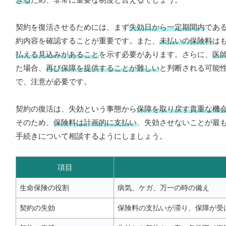
契約を復活させるためには、まず
失効日から一定期間内
であ
約内容を確認することが重要です。また、
未払いの保険料
は
払える見込みがあること
を示す必要があります。さらに、
医
た場合、
再び保障を提供することが難しい
と判断される可能
で、注意が必要です。
契約の復活は、失効という事態から
保障を取り戻す貴重な機
そのため、
保険料は計画的に支払い
、失効させないことが最
手続きについて相談するようにしましょう。
項目
生命保険の役割
病気、ケガ、万一の時の備え
契約の失効
保険料の支払いが滞り、保障が受