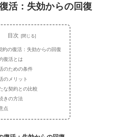
復活：失効からの回復
目次
契約の復活：失効からの回復
約復活とは
活のための条件
活のメリット
たな契約との比較
続きの方法
意点