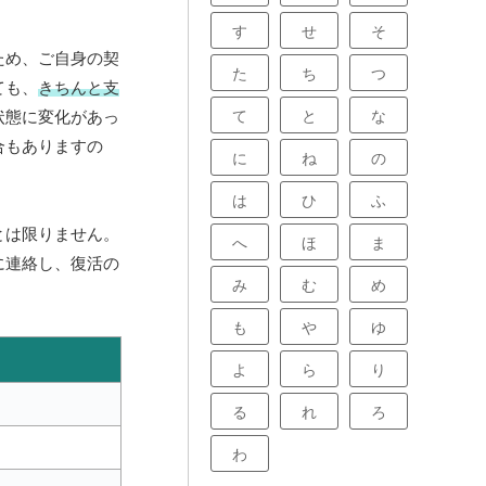
す
せ
そ
ため、ご自身の契
た
ち
つ
ても、
きちんと支
て
と
な
状態に変化があっ
合もありますの
に
ね
の
は
ひ
ふ
とは限りません。
へ
ほ
ま
に連絡し、復活の
み
む
め
も
や
ゆ
よ
ら
り
る
れ
ろ
わ