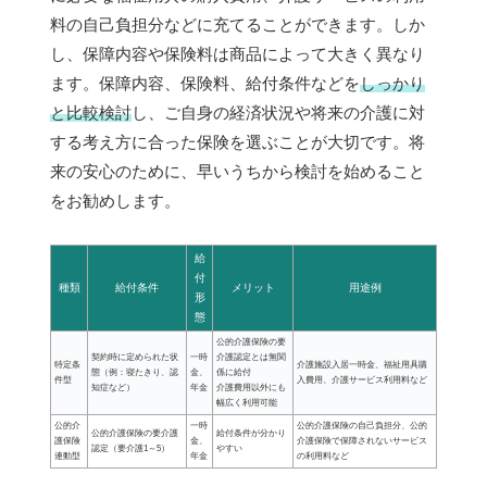
料の自己負担分などに充てることができます。しか
し、保障内容や保険料は商品によって大きく異なり
ます。保障内容、保険料、給付条件などを
しっかり
と比較検討
し、ご自身の経済状況や将来の介護に対
する考え方に合った保険を選ぶことが大切です。将
来の安心のために、早いうちから検討を始めること
をお勧めします。
給
付
種類
給付条件
メリット
用途例
形
態
公的介護保険の要
契約時に定められた状
一時
介護認定とは無関
特定条
介護施設入居一時金、福祉用具購
態（例：寝たきり、認
金、
係に給付
件型
入費用、介護サービス利用料など
知症など）
年金
介護費用以外にも
幅広く利用可能
公的介
一時
公的介護保険の自己負担分、公的
公的介護保険の要介護
給付条件が分かり
護保険
金、
介護保険で保障されないサービス
認定（要介護1～5）
やすい
連動型
年金
の利用料など