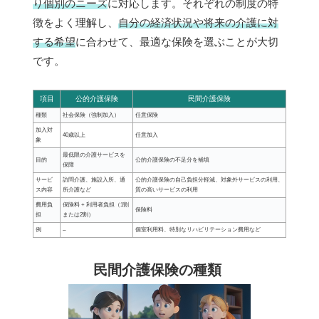
り個別のニーズ
に対応します。それぞれの制度の特
徴をよく理解し、
自分の経済状況や将来の介護に対
する希望
に合わせて、最適な保険を選ぶことが大切
です。
項目
公的介護保険
民間介護保険
種類
社会保険（強制加入）
任意保険
加入対
40歳以上
任意加入
象
最低限の介護サービスを
目的
公的介護保険の不足分を補填
保障
サービ
訪問介護、施設入所、通
公的介護保険の自己負担分軽減、対象外サービスの利用、
ス内容
所介護など
質の高いサービスの利用
費用負
保険料 + 利用者負担（1割
保険料
担
または2割）
例
–
個室利用料、特別なリハビリテーション費用など
民間介護保険の種類