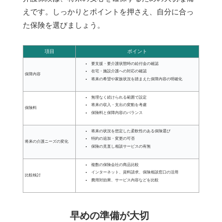
えです。しっかりとポイントを押さえ、自分に合っ
た保険を選びましょう。
項目
ポイント
要支援・要介護状態時の給付金の確認
在宅・施設介護への対応の確認
保障内容
将来の希望や家族状況を踏まえた保障内容の明確化
無理なく続けられる範囲で設定
将来の収入・支出の変動を考慮
保険料
保険料と保障内容のバランス
将来の状況を想定した柔軟性のある保険選び
特約の追加・変更の可否
将来の介護ニーズの変化
保険の見直し相談サービスの有無
複数の保険会社の商品比較
インターネット、資料請求、保険相談窓口の活用
比較検討
費用対効果、サービス内容などを比較
早めの準備が大切