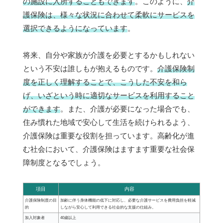
の施設に入所することもできます
。このように、
介
護保険は、様々な状況に合わせて柔軟にサービスを
選択できるようになっています
。
将来、自分や家族が介護を必要とするかもしれない
という不安は誰しもが抱えるものです。
介護保険制
度を正しく理解することで、こうした不安を和ら
げ、いざという時に適切なサービスを利用すること
ができます
。また、介護が必要になった場合でも、
住み慣れた地域で安心して生活を続けられるよう、
介護保険は重要な役割を担っています。高齢化が進
む社会において、介護保険はますます重要な社会保
障制度となるでしょう。
項目
内容
介護保険制度の目
加齢に伴う身体機能の低下に対応し、必要な介護サービスを費用負担を軽減
的
しながら安心して利用できる社会的な支援の仕組み。
加入対象者
40歳以上