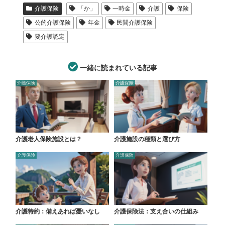
介護保険
「か」
一時金
介護
保険
公的介護保険
年金
民間介護保険
要介護認定
一緒に読まれている記事
介護保険
介護保険
介護老人保険施設とは？
介護施設の種類と選び方
介護保険
介護保険
介護特約：備えあれば憂いなし
介護保険法：支え合いの仕組み