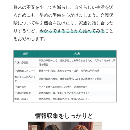
将来の不安を少しでも減らし、自分らしい生活を送
るためにも、早めの準備を心がけましょう。介護保
険について学ぶ機会を設けたり、家族と話し合った
りするなど、
今からできることから始めてみる
こと
をお勧めします。
項目
内容
病気や事故のように突然必要となる場合もあるため、元気なうちからの準
介護の必要性
備が重要
介護保険のメリット
費用の一部負担、豊富なサービス提供、経済的な不安軽減
若いうちの加入メリ
保険料負担の軽減、健康状態悪化による加入困難リスク回避
ット
介護の負担
本人と家族への時間的、精神的、経済的な負担
介護保険の効果
家族の負担軽減、安心して生活できる環境づくり
将来への備え
早めの準備、学習機会の確保、家族との話し合い
情報収集をしっかりと