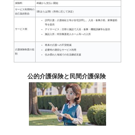
保険料
40歳から支払い開始
サービス利用時の
1割または2割（所得に応じて決定）
自己負担割合
訪問介護：介護福祉士等が自宅訪問し、入浴・食事介助、家事援助
等を提供
サービス例
デイサービス：日帰り施設で入浴・食事・機能訓練等を提供
施設入所：特別養護老人ホーム等への入所
将来の介護への不安軽減
介護保険制度の役
必要時の適切なサービス利用
割
住み慣れた地域での生活継続支援
公的介護保険と民間介護保険