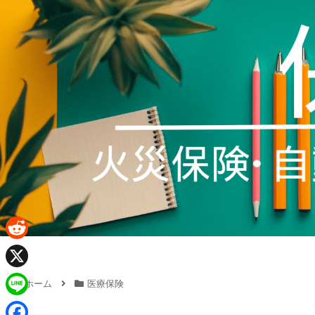
R
e
X
ホーム
医療保険
d
L