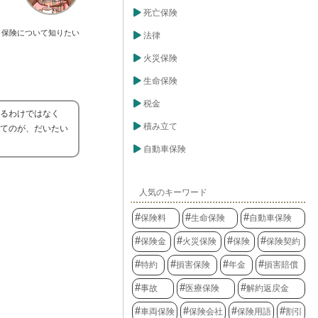
死亡保険
保険について知りたい
法律
火災保険
生命保険
税金
えるわけではなく
積み立て
ってのが、だいたい
自動車保険
人気のキーワード
保険料
生命保険
自動車保険
保険金
火災保険
保険
保険契約
特約
損害保険
年金
損害賠償
事故
医療保険
解約返戻金
車両保険
保険会社
保険用語
割引