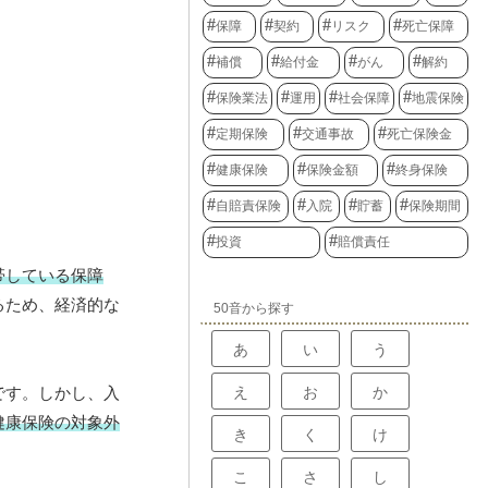
保障
契約
リスク
死亡保障
補償
給付金
がん
解約
保険業法
運用
社会保障
地震保険
定期保険
交通事故
死亡保険金
健康保険
保険金額
終身保険
自賠責保険
入院
貯蓄
保険期間
投資
賠償責任
帯している保障
るため、経済的な
50音から探す
あ
い
う
え
お
か
です。しかし、入
健康保険の対象外
き
く
け
こ
さ
し