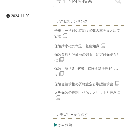
2024.11.20
アクセスランキング
全車両一括付保特約：多数の車をまとめて
管理
保険請求権の代位：基礎知識
保険金額と評価額の関係：約定付保割合と
は
保険用語「S」解説：保険金額を理解しよ
う
保険金請求権の質権設定と承認請求書
火災保険の長期一括払：メリットと注意点
カテゴリーから探す
がん保険