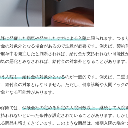
以降に発症した病気や発生したケガによる入院
に限られます。つま
付金の対象外となる場合があるので注意が必要です。例えば、契約
で脳卒中を発症したと判断されれば、給付金が支払われない可能性
病気の悪化とみなされれば、給付金の対象外となることがあります
伴う入院も、給付金の対象外となる
のが一般的です。例えば、二重
は、給付金の対象とはなりません。ただし、健康診断や人間ドック
対象となる可能性があります。
の保険では、
保険会社の定める所定の入院日数以上、継続して入院
支払われないといった条件が設定されていることがあります。しか
れる商品も増えてきています。このような商品は、短期入院の場合