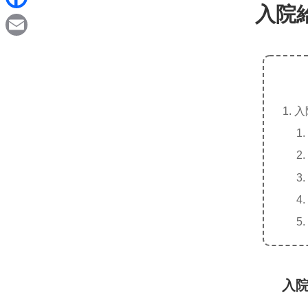
d
入院
i
F
i
n
a
t
E
e
c
m
e
a
b
入
i
o
l
o
k
入