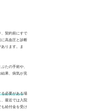
り、契約前にすで
前に高血圧と診断
があります。ま
。
まぶたの手術や、
の結果、病気が見
する必要がある
場
し、最近では入院
でも給付金を受け