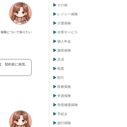
その他
レジャー保険
介護保険
保険について知りたい
付帯サービス
個人年金
傷害保険
共済
ば、契約前に病気
制度
割引
医療保険
学資保険
所得補償保険
手続き
旅行保険