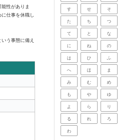
可能性がありま
す
せ
そ
めに仕事を休職し
た
ち
つ
て
と
な
という事態に備え
に
ね
の
は
ひ
ふ
へ
ほ
ま
み
む
め
も
や
ゆ
よ
ら
り
る
れ
ろ
わ