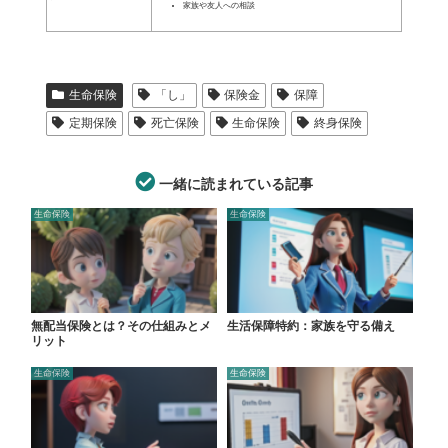
家族や友人への相談
生命保険
「し」
保険金
保障
定期保険
死亡保険
生命保険
終身保険
一緒に読まれている記事
生命保険
生命保険
無配当保険とは？その仕組みとメ
生活保障特約：家族を守る備え
リット
生命保険
生命保険