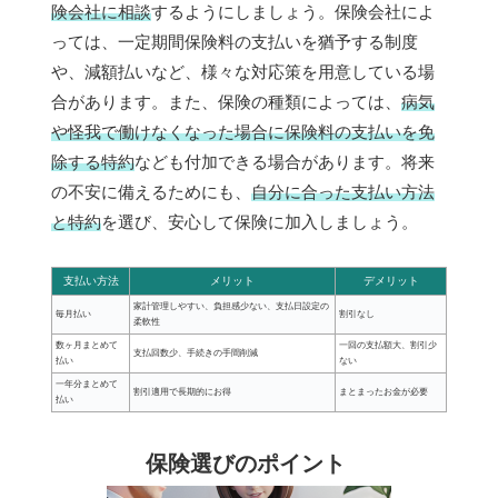
険会社に相談
するようにしましょう。保険会社によ
っては、一定期間保険料の支払いを猶予する制度
や、減額払いなど、様々な対応策を用意している場
合があります。また、保険の種類によっては、
病気
や怪我で働けなくなった場合に保険料の支払いを免
除する特約
なども付加できる場合があります。将来
の不安に備えるためにも、
自分に合った支払い方法
と特約
を選び、安心して保険に加入しましょう。
支払い方法
メリット
デメリット
家計管理しやすい、負担感少ない、支払日設定の
毎月払い
割引なし
柔軟性
数ヶ月まとめて
一回の支払額大、割引少
支払回数少、手続きの手間削減
払い
ない
一年分まとめて
割引適用で長期的にお得
まとまったお金が必要
払い
保険選びのポイント