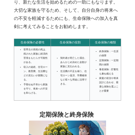
り、新たな生活を始めるための一助にもなります。
大切な家族を守るため、そして、自分自身の将来へ
の不安を軽減するためにも、生命保険への加入を真
剣に考えてみることをお勧めします。
生命保険の必要性
生命保険の役割
生命保険の種類
世帯主の突然の死は、
終身保険：一生涯
残された家族に経済的
の保障
苦境をもたらす可能性
契約者が死亡した場合、
定期保険：一定期
がある。
あらかじめ決めた金額が
間の保障
家族に支払われる。
収入の途絶、住宅ロー
養老保険：貯蓄性
ン、教育費、生活費な
生活費の不足を補う、住
も兼ね備える
どの支払いが困難にな
宅ローン返済、学費確保
家庭の状況や将来
る。
など様々な用途に活用で
設計に合わせ、最
きる。
予期せぬ不幸から家族
適な保険を選ぶこ
を守り、将来への不安
とが重要
を和らげる。
定期保険と終身保険