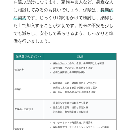
を選ぶ助けになります。家族や友人など、身近な人
に相談してみるのも良いでしょう。保険は、
長期的
な契約
です。じっくり時間をかけて検討し、納得し
た上で加入することが大切です。将来の不安を少し
でも減らし、安心して暮らせるよう、しっかりと準
備を行いましょう。
保険選びのポイント
詳細
保険金支払いの条件、金額、保障期間などを確認
家族構成、生活設計、将来の夢を考慮
保障内容
必要な保障額と保障期間を検討
保障内容、年齢、健康状態によって異なる
無理なく支払える範囲で必要な保障を選択
保険料
家計状況、将来の収入/支出の変化を考慮
長期的な契約維持の観点から重要
健全な経営状態、適切な顧客対応
保険会社の信頼性
財務状況、顧客満足度を比較検討
インターネットで商品比較、資料請求
保険相談窓口、ファイナンシャルプランナーへの相談
情報収集