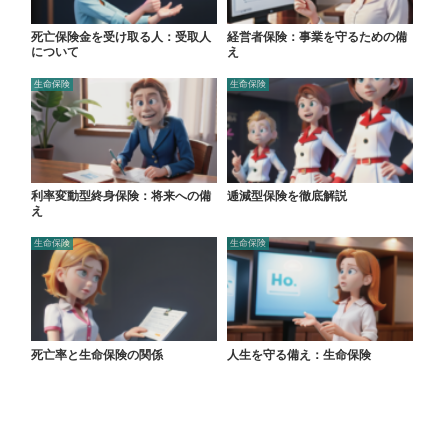
死亡保険金を受け取る人：受取人
経営者保険：事業を守るための備
について
え
生命保険
生命保険
利率変動型終身保険：将来への備
逓減型保険を徹底解説
え
生命保険
生命保険
死亡率と生命保険の関係
人生を守る備え：生命保険