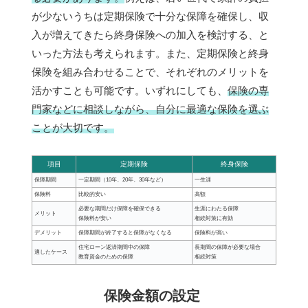
が少ないうちは定期保険で十分な保障を確保し、収
入が増えてきたら終身保険への加入を検討する、と
いった方法も考えられます。また、定期保険と終身
保険を組み合わせることで、それぞれのメリットを
活かすことも可能です。いずれにしても、
保険の専
門家などに相談しながら、自分に最適な保険を選ぶ
ことが大切です。
項目
定期保険
終身保険
保障期間
一定期間（10年、20年、30年など）
一生涯
保険料
比較的安い
高額
必要な期間だけ保障を確保できる
生涯にわたる保障
メリット
保険料が安い
相続対策に有効
デメリット
保障期間が終了すると保障がなくなる
保険料が高い
住宅ローン返済期間中の保障
長期間の保障が必要な場合
適したケース
教育資金のための保障
相続対策
保険金額の設定