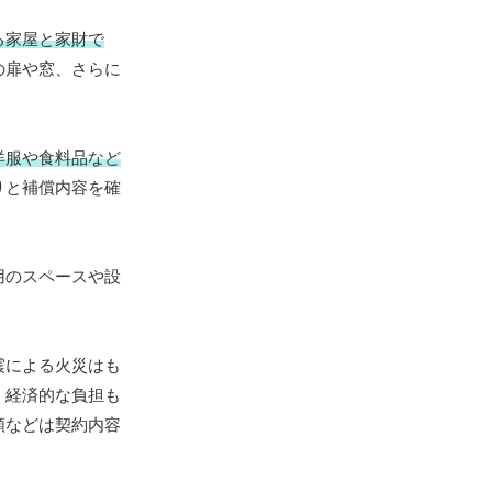
る家屋と家財で
の扉や窓、さらに
洋服や食料品など
りと補償内容を確
用のスペースや設
震による火災はも
、経済的な負担も
額などは契約内容