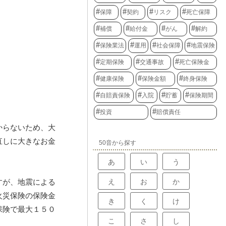
保障
契約
リスク
死亡保障
補償
給付金
がん
解約
保険業法
運用
社会保障
地震保険
定期保険
交通事故
死亡保険金
健康保険
保険金額
終身保険
自賠責保険
入院
貯蓄
保険期間
投資
賠償責任
からないため、大
直しに大きなお金
50音から探す
あ
い
う
え
お
か
すが、地震による
火災保険の保険金
き
く
け
保険で最大１５０
こ
さ
し