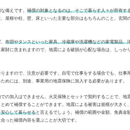
切な備えです。
補償の対象となるのは、そこで暮らす人々が所有す
は、屋根や柱、壁、床といった主要な部分はもちろんのこと、玄関
ば、
布団やタンスといった家具、冷蔵庫や洗濯機などの家電製品、
も家財に含まれますので、地震による破損が心配な場合は、しっか
なりますので、注意が必要です。自宅で仕事をする場合でも、仕事
るためには、別途、事業用の地震保険に加入する必要があります。
独での加入はできません。火災保険とセットで契約することで、地
まとめて補償することができます。地震による被害は規模が大きく
り安心して暮らせる
と言えるでしょう。補償の範囲や金額、免責金
に合った補償内容を選ぶことが大切です。