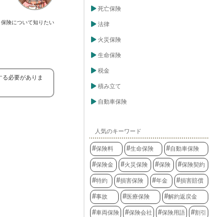
死亡保険
保険について知りたい
法律
火災保険
生命保険
税金
する必要がありま
積み立て
自動車保険
人気のキーワード
保険料
生命保険
自動車保険
保険金
火災保険
保険
保険契約
特約
損害保険
年金
損害賠償
事故
医療保険
解約返戻金
車両保険
保険会社
保険用語
割引