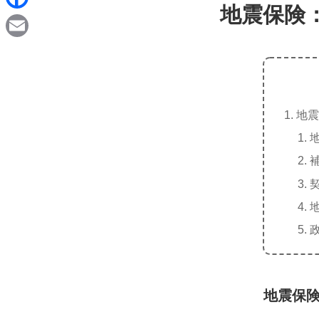
d
地震保険
i
F
i
n
a
t
E
e
c
m
e
a
b
地震
i
o
l
o
k
地震保