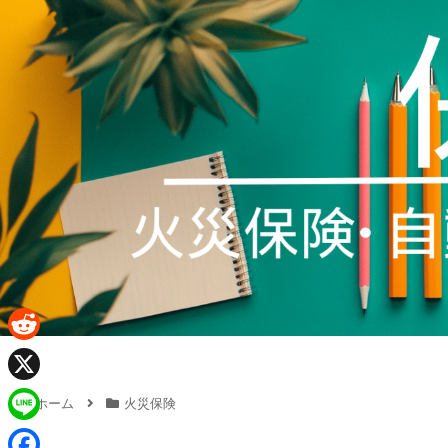
R
e
X
ホーム
火災保険
d
L