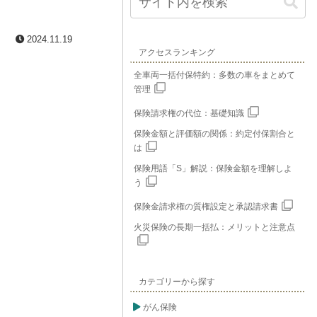
2024.11.19
アクセスランキング
全車両一括付保特約：多数の車をまとめて
管理
保険請求権の代位：基礎知識
保険金額と評価額の関係：約定付保割合と
は
保険用語「S」解説：保険金額を理解しよ
う
保険金請求権の質権設定と承認請求書
火災保険の長期一括払：メリットと注意点
カテゴリーから探す
がん保険