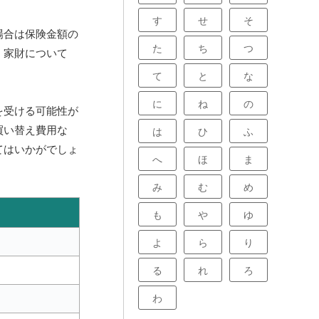
す
せ
そ
場合は保険金額の
た
ち
つ
。家財について
て
と
な
に
ね
の
を受ける可能性が
買い替え費用な
は
ひ
ふ
てはいかがでしょ
へ
ほ
ま
み
む
め
も
や
ゆ
よ
ら
り
る
れ
ろ
わ