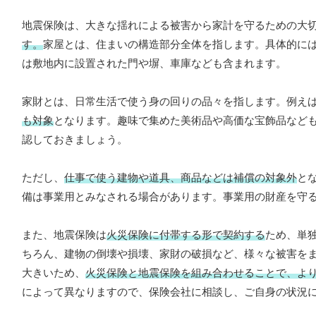
地震保険は、大きな揺れによる被害から家計を守るための大
す。
家屋とは、住まいの構造部分全体を指します。具体的に
は敷地内に設置された門や塀、車庫なども含まれます。
家財とは、日常生活で使う身の回りの品々を指します。例え
も対象
となります。趣味で集めた美術品や高価な宝飾品など
認しておきましょう。
ただし、
仕事で使う建物や道具、商品などは補償の対象外
と
備は事業用とみなされる場合があります。事業用の財産を守
また、地震保険は
火災保険に付帯する形で契約する
ため、単
ちろん、建物の倒壊や損壊、家財の破損など、様々な被害を
大きいため、
火災保険と地震保険を組み合わせることで、よ
によって異なりますので、保険会社に相談し、ご自身の状況