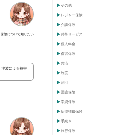
その他
レジャー保険
介護保険
保険について知りたい
付帯サービス
個人年金
傷害保険
共済
、津波による被害
制度
割引
医療保険
学資保険
所得補償保険
手続き
旅行保険