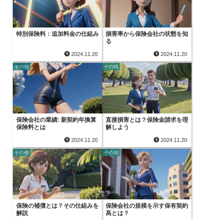
特別保険料：追加料金の仕組み
損害率から保険会社の状態を知
る
2024.11.20
2024.11.20
その他
その他
保険会社の業績: 新契約年換算
直接損害とは？保険金請求を理
保険料とは
解しよう
2024.11.20
2024.11.20
その他
その他
保険の補償とは？その仕組みを
保険会社の規模を示す保有契約
解説
高とは？