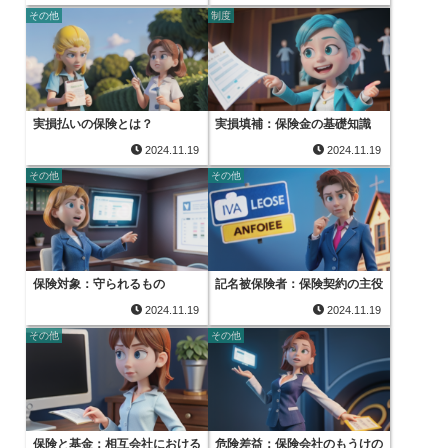
その他
制度
実損払いの保険とは？
実損填補：保険金の基礎知識
2024.11.19
2024.11.19
その他
その他
保険対象：守られるもの
記名被保険者：保険契約の主役
2024.11.19
2024.11.19
その他
その他
保険と基金：相互会社における
危険差益：保険会社のもうけの