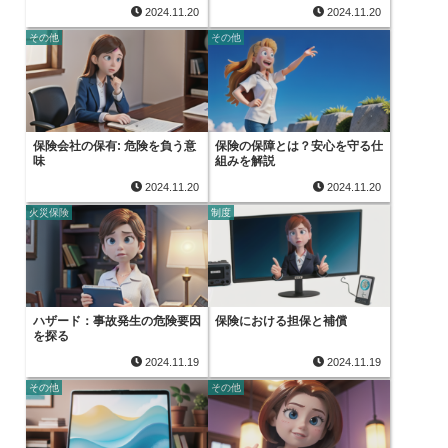
2024.11.20
2024.11.20
その他
その他
保険会社の保有: 危険を負う意
保険の保障とは？安心を守る仕
味
組みを解説
2024.11.20
2024.11.20
火災保険
制度
ハザード：事故発生の危険要因
保険における担保と補償
を探る
2024.11.19
2024.11.19
その他
その他