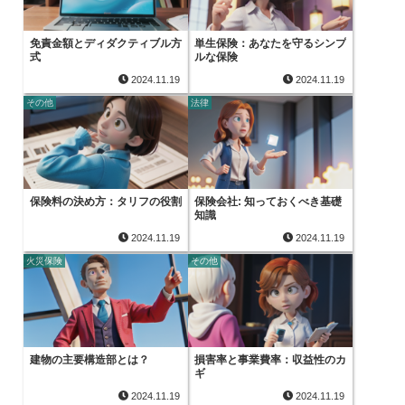
免責金額とディダクティブル方
単生保険：あなたを守るシンプ
式
ルな保険
2024.11.19
2024.11.19
その他
法律
保険料の決め方：タリフの役割
保険会社: 知っておくべき基礎
知識
2024.11.19
2024.11.19
火災保険
その他
建物の主要構造部とは？
損害率と事業費率：収益性のカ
ギ
2024.11.19
2024.11.19