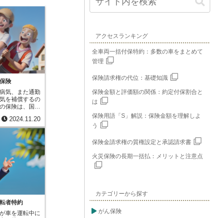
アクセスランキング
全車両一括付保特約：多数の車をまとめて
管理
保険請求権の代位：基礎知識
保険
病気、また通勤
保険金額と評価額の関係：約定付保割合と
気を補償するの
は
の保険は、国の
に、民間の保険
保険用語「S」解説：保険金額を理解しよ
2024.11.20
す。労災保険だ
う
を補い、より手
、多くの会社で
保険金請求権の質権設定と承認請求書
険は、国が定め
や病気など一定
火災保険の長期一括払：メリットと注意点
。しかし、労災
超えた費用、例
代や、高度な治
なければなりま
象とならない、
カテゴリーから探す
よる事故など
場合がありま
転者特約
した労災保険で
がん保険
が車を運転中に
スクをカバー