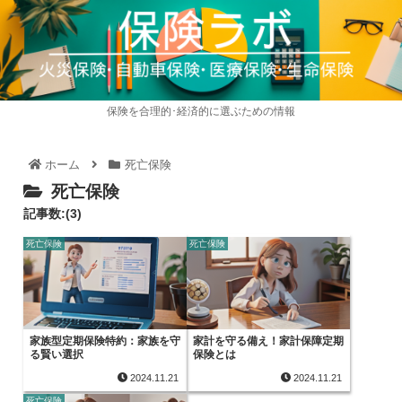
保険を合理的･経済的に選ぶための情報
ホーム
死亡保険
死亡保険
記事数:(3)
死亡保険
死亡保険
家族型定期保険特約：家族を守
家計を守る備え！家計保障定期
る賢い選択
保険とは
2024.11.21
2024.11.21
死亡保険