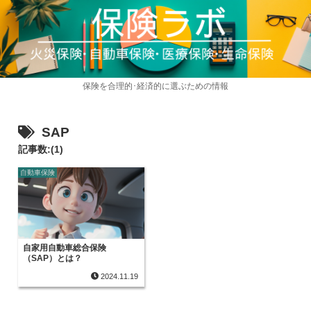
保険を合理的･経済的に選ぶための情報
SAP
記事数:(1)
自動車保険
自家用自動車総合保険
（SAP）とは？
2024.11.19