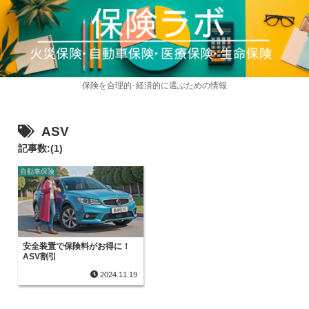
保険を合理的･経済的に選ぶための情報
ASV
記事数:(1)
自動車保険
安全装置で保険料がお得に！
ASV割引
2024.11.19