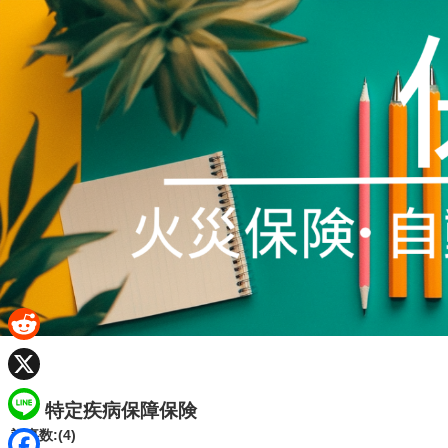
R
e
X
特定疾病保障保険
d
L
記事数:(4)