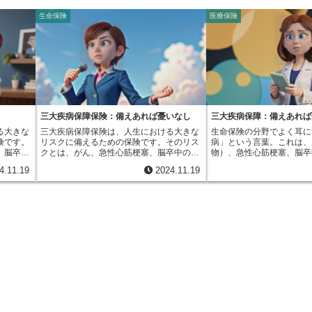
生命保険
医療保険
三大疾病保障保険：備えあれば憂いなし
三大疾病保障：備えあれば
る大きな
三大疾病保障保険は、人生における大きな
生命保険の分野でよく耳に
険です。
リスクに備えるための保険です。そのリス
病」という言葉。これは、
、脳卒中
クとは、がん、急性心筋梗塞、脳卒中の三
物）、急性心筋梗塞、脳卒
定の状態
大疾病のことです。これらの病気は、私た
命に関わる重い病気を指し
4.11.19
2024.11.19
を受け取
ちの生活に大きな影を落とす可能性があり
病気は、私たちの暮らしを
の病気
ます。まず、治療には高額な費用がかかり
の大きな影響を及ぼす可能
額な費用
ます。入院費、手術費、薬剤費など、積み
仕事ができなくなったり、
済的な負
重なれば家計への負担は大変大きなものと
療が必要になったり、介護
ありま
なります。さらに、長期の療養が必要にな
なったりするなど、経済的
高額な治
る場合も少なくありません。仕事ができな
大きな負担となることが多
とによる
くなれば収入が途絶え、生活に困ることも
の健康を守るために、国は
を軽減
考えられます。三大疾病保障保険は、この
く続く医療が必要な病気を
うになり
ような状況に陥った際に、まとまった保険
す。その五つとは、がん、
大きな転
金を受け取ることができる仕組みです。保
筋梗塞に加え、糖尿病と精
すが、す
険金の使い道は自由です。高額な治療費に
大疾病はこの五つの病気の
けではあ
充てることもできますし、収入が減った分
ており、いかに国民の健康
の範囲を
の生活費を補うこともできます。また、治
脅威となっているかが分か
す。例え
療後のリハビリテーション費用や、生活を
体の様々な場所に発生し、