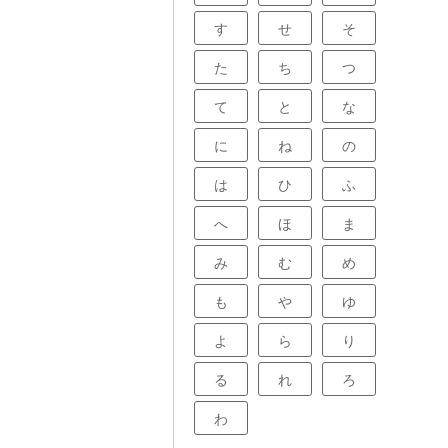
す
せ
そ
た
ち
つ
て
と
な
に
ね
の
は
ひ
ふ
へ
ほ
ま
み
む
め
も
や
ゆ
よ
ら
り
る
れ
ろ
わ