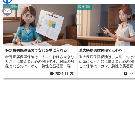
d
i
がん保険
医療保険
F
i
n
a
t
E
e
c
m
e
a
b
i
特定疾病保障保険で安心を手に入れる
重大疾病保障保険で安心を
o
特定疾病保障保険は、人生における大きな
重大疾病保障保険は、人生におけ
l
リスクに備えるための保険です。保障の対
病気になった際に備えるための保
o
象となるのは、がん、急性心筋梗塞、脳卒
この保険は、ガン、急性心筋梗塞
中といった特定の病気です。これらの病気
といった、いわゆる三大疾病で特
2024.11.20
202
は、命に関わるだけでなく、治療にも長い
になった場合に、まとまったお金
k
期間と費用がかかる場合が多く、家計への
ることができるものです。これら
負担が大きくなってしまうことがありま
は、治療に長期間を要したり、高
す。特定疾病保障保険に加入することで、
がかかったりすることが多く、経
こうした経済的な不安を軽くし、治療に専
担が大きくなってしまう可能性が
念できる環境を整えることができます。こ
す。この保険に加入することで、
の保険は、あらかじめ保障内容と保険金額
療費や、仕事ができなくなったこ
を決めて加入し、毎月保険料を支払いま
収入の減少といった経済的な不安
す。保障期間中に、契約で定められた特定
し、安心して治療に専念できるよ
の病気に罹患した場合、決められた条件を
ます。この保険は、人生における
満たせば、一時金として保険金を受け取る
換期に経済的な支えとなるもので
ことができます。受け取った保険金は、治
べての病気が保障の対象となるわ
療費の支払いに充てるだけでなく、療養中
りません。契約を結ぶ前に、保障
の生活費の補填や、家族の生活費に充てる
しっかりと確認することが大切で