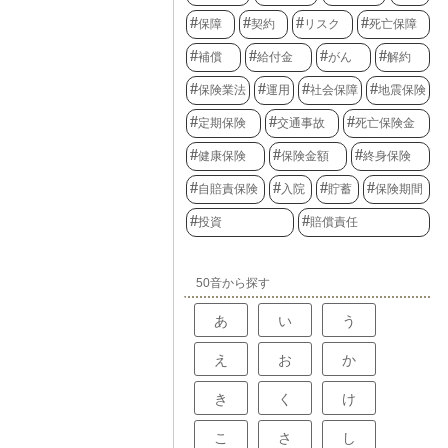
保障
契約
リスク
死亡保障
補償
給付金
がん
解約
保険業法
運用
社会保障
地震保険
定期保険
交通事故
死亡保険金
健康保険
保険金額
終身保険
自賠責保険
入院
貯蓄
保険期間
投資
賠償責任
50音から探す
あ
い
う
え
お
か
き
く
け
こ
さ
し