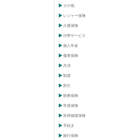
切な治療が重要
その他
は、心臓の血管
られなくなる病
レジャー保険
危険性も高く、
卒中は、脳の血
介護保険
る病気で、後方
ることもありま
付帯サービス
こりうる病気で
健康に気を配
とが大切です。
個人年金
度な運動、十分
習慣を心がけま
傷害保険
康診断も早期発
。万が一、これ
共済
も、経済的な負
の医療保険や生
制度
ことも一つの方
いくためにも、
割引
解し、備えをし
医療保険
学資保険
所得補償保険
手続き
旅行保険