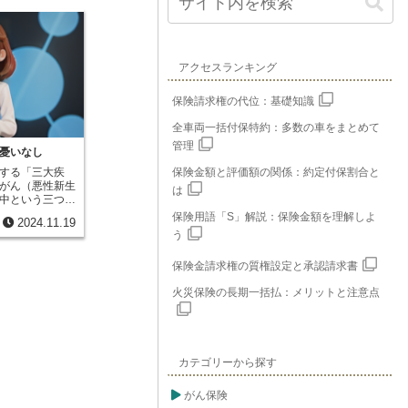
アクセスランキング
保険請求権の代位：基礎知識
全車両一括付保特約：多数の車をまとめて
管理
憂いなし
する「三大疾
保険金額と評価額の関係：約定付保割合と
がん（悪性新生
は
中という三つの
ます。これらの
保険用語「S」解説：保険金額を理解しよ
2024.11.19
一変させるほど
う
性があります。
長期の入院や治
保険金請求権の質権設定と承認請求書
が必要な状態に
にも精神的にも
火災保険の長期一括払：メリットと注意点
いのです。国民
特に幅広く、長
五つ定めていま
脳卒中、急性心
神疾患です。三
カテゴリーから探す
うち三つを占め
にとって大きな
ります。がんは
がん保険
命を脅かす深刻