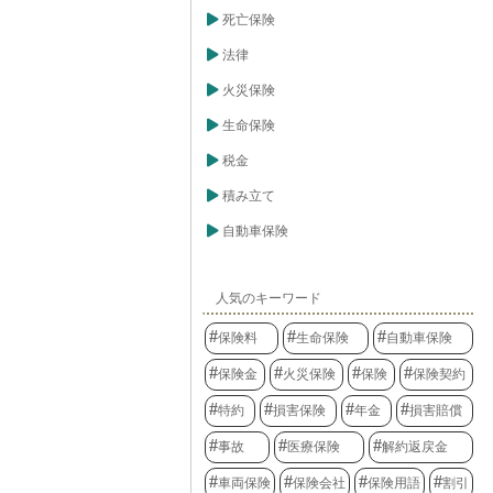
死亡保険
法律
火災保険
生命保険
税金
積み立て
自動車保険
人気のキーワード
保険料
生命保険
自動車保険
保険金
火災保険
保険
保険契約
特約
損害保険
年金
損害賠償
事故
医療保険
解約返戻金
車両保険
保険会社
保険用語
割引