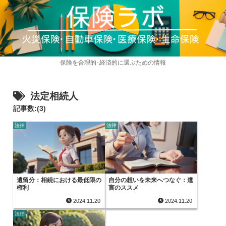
保険を合理的･経済的に選ぶための情報
法定相続人
記事数:(3)
法律
法律
遺留分：相続における最低限の
自分の想いを未来へつなぐ：遺
権利
言のススメ
2024.11.20
2024.11.20
法律