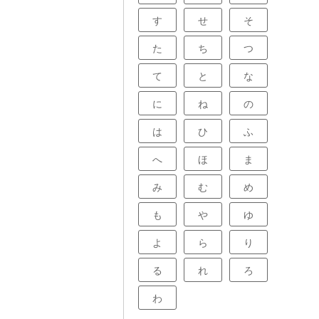
す
せ
そ
た
ち
つ
て
と
な
に
ね
の
は
ひ
ふ
へ
ほ
ま
み
む
め
も
や
ゆ
よ
ら
り
る
れ
ろ
わ