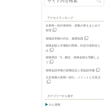
アクセスランキング
全車両一括付保特約：多数の車をまとめて
管理
保険請求権の代位：基礎知識
保険金額と評価額の関係：約定付保割合と
は
保険用語「S」解説：保険金額を理解しよ
う
保険金請求権の質権設定と承認請求書
火災保険の長期一括払：メリットと注意点
カテゴリーから探す
がん保険