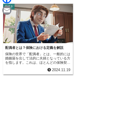
d
i
手続き
F
i
n
a
t
E
e
c
m
e
a
b
i
配偶者とは？保険における定義を解説
o
保険の世界で「配偶者」とは、一般的には
l
婚姻届を出して法的に夫婦となっている方
o
を指します。これは、ほとんどの保険契約
において基本となる考え方です。結婚の証
2024.11.19
明となる婚姻届が、配偶者と認められるか
k
どうかの重要な判断材料となるのです。し
かし、中には婚姻届を出していないけれど
も、実際には夫婦と同じような生活を送っ
ている方を配偶者として扱う保険もあるの
で注意が必要です。例えば、長年連れ添っ
て生活を共にし、家計も一緒にして暮らし
ている事実婚のカップルなどが該当しま
す。このような場合、保険会社によって
は、事実婚のパートナーも配偶者と同様に
保険金を受け取れることがあります。ただ
し、全ての保険で事実婚が認められるわけ
ではないため、契約内容をよく確認するこ
とが大切です。どの範囲までが配偶者とみ