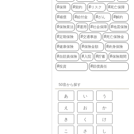
保障
契約
リスク
死亡保障
補償
給付金
がん
解約
保険業法
運用
社会保障
地震保険
定期保険
交通事故
死亡保険金
健康保険
保険金額
終身保険
自賠責保険
入院
貯蓄
保険期間
投資
賠償責任
50音から探す
あ
い
う
え
お
か
き
く
け
こ
さ
し