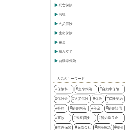
死亡保険
法律
火災保険
生命保険
税金
積み立て
自動車保険
人気のキーワード
保険料
生命保険
自動車保険
保険金
火災保険
保険
保険契約
特約
損害保険
年金
損害賠償
事故
医療保険
解約返戻金
車両保険
保険会社
保険用語
割引