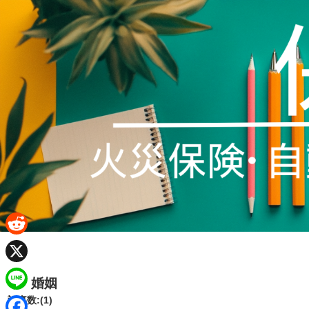
R
e
X
婚姻
d
L
記事数:(1)