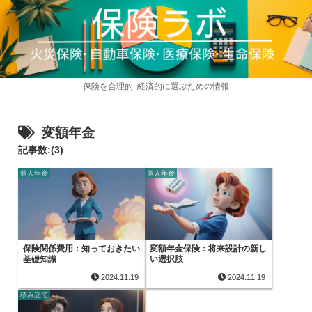
保険を合理的･経済的に選ぶための情報
変額年金
記事数:(3)
個人年金
個人年金
保険関係費用：知っておきたい
変額年金保険：将来設計の新し
基礎知識
い選択肢
2024.11.19
2024.11.19
積み立て