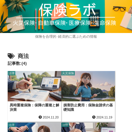
保険を合理的･経済的に選ぶための情報
商法
記事数:(4)
法律
火災保険
異時重複保険：保障の重複と解
損害防止費用：保険金請求の基
決策
礎知識
2024.11.20
2024.11.19
法律
法律