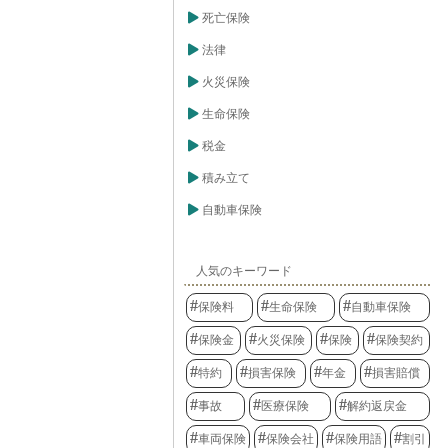
死亡保険
法律
火災保険
生命保険
税金
積み立て
自動車保険
人気のキーワード
保険料
生命保険
自動車保険
保険金
火災保険
保険
保険契約
特約
損害保険
年金
損害賠償
事故
医療保険
解約返戻金
車両保険
保険会社
保険用語
割引