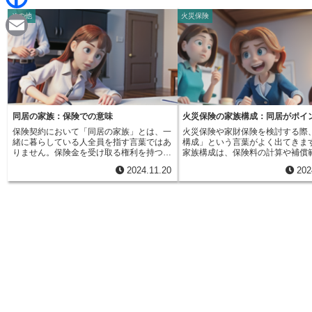
d
i
その他
火災保険
F
i
n
a
t
E
e
c
m
e
a
b
i
同居の家族：保険での意味
火災保険の家族構成：同居がポイ
o
保険契約において「同居の家族」とは、一
火災保険や家財保険を検討する際
l
緒に暮らしている人全員を指す言葉ではあ
構成」という言葉がよく出てきま
o
りません。保険金を受け取る権利を持つ人
家族構成は、保険料の計算や補償
を明確にするために、厳密な範囲が決めら
める大切な要素です。一体、誰を
2024.11.20
202
れています。この範囲は、主に血の繋が
て数えるべきか、正しく理解して
k
り、結婚による繋がりで決められていま
があります。基本的には、保険契
す。具体的には「六親等以内の血族」、
人と同じ家に住んでいる家族が対
「配偶者」、そして「三親等以内の姻族」
配偶者やお子さんはもちろん、同
が含まれます。まず、「六親等以内の血
る親や祖父母も含まれます。ただ
族」とは、自分と血の繋がりのある親族の
屋根の下に住んでいても、下宿人
ことです。自分を中心として、父母、祖父
人は家族には当たりません。なぜ
母、兄弟姉妹、子、孫はもちろん、おじ、
が重要なのでしょうか。それは、
おば、いとこ、甥、姪もこの範囲に含まれ
災などが起こった際に、家族構成
ます。家系図を思い浮かべながら数えてみ
受けられる補償額が変わってくる
ると分かりやすいでしょう。親子で一親
す。例えば、家族の人数が多いほ
等、兄弟姉妹で二親等というように数えま
の量も多くなる傾向があるため、
す。次に、「配偶者」とは、結婚した相手
高くなる可能性があります。また
のことを指します。婚姻届を出して法律上
住む場所を失った場合の仮住まい