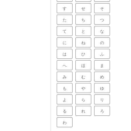
す
せ
そ
た
ち
つ
て
と
な
に
ね
の
は
ひ
ふ
へ
ほ
ま
み
む
め
も
や
ゆ
よ
ら
り
る
れ
ろ
わ