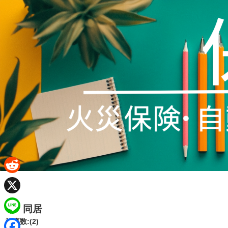
R
e
X
同居
d
L
記事数:(2)