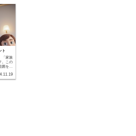
ント
、「家族
す。この
範囲を決
家族とし
4.11.19
おく必要
約者ご本
象です。
居してい
し、一つ
や居候の
家族構成
万が一火
によって
からで
ど、家財
補償額も
、火災で
の費用な