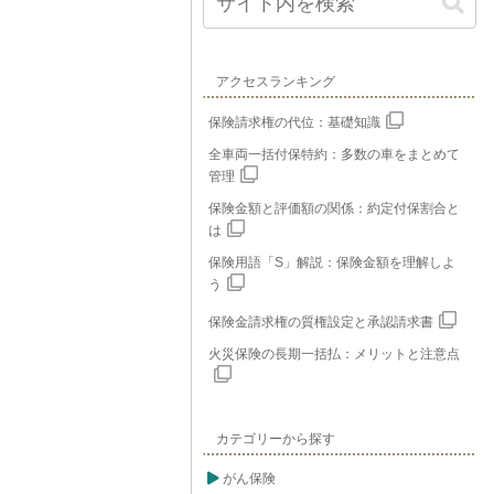
アクセスランキング
保険請求権の代位：基礎知識
全車両一括付保特約：多数の車をまとめて
管理
保険金額と評価額の関係：約定付保割合と
は
保険用語「S」解説：保険金額を理解しよ
う
保険金請求権の質権設定と承認請求書
火災保険の長期一括払：メリットと注意点
カテゴリーから探す
がん保険