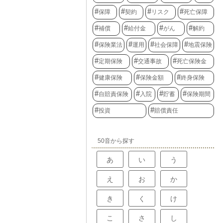
保障
契約
リスク
死亡保障
補償
給付金
がん
解約
保険業法
運用
社会保障
地震保険
定期保険
交通事故
死亡保険金
健康保険
保険金額
終身保険
自賠責保険
入院
貯蓄
保険期間
投資
賠償責任
50音から探す
あ
い
う
え
お
か
き
く
け
こ
さ
し