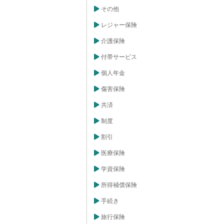
長所がありま
その他
じ保険料率なの
担に差が出ない
レジャー保険
ぽに加入する
かる際の費用負
介護保険
医療費の３割を
けんぽに加入し
付帯サービス
会けんぽが負担
気やケガで働け
まった場合で
個人年金
ことができま
、亡くなったと
傷害保険
など、様々な場
す。健康で安心
共済
、協会けんぽの
続きなどを確認
制度
もしもの時に慌
けんぽのホーム
割引
確認しておきま
医療保険
学資保険
所得補償保険
手続き
旅行保険