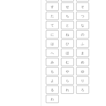
す
せ
そ
た
ち
つ
て
と
な
に
ね
の
は
ひ
ふ
へ
ほ
ま
み
む
め
も
や
ゆ
よ
ら
り
る
れ
ろ
わ