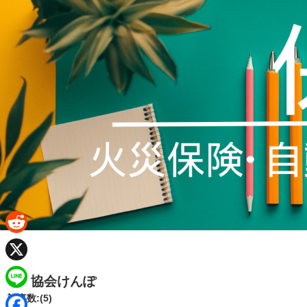
R
e
X
協会けんぽ
d
L
記事数:(5)