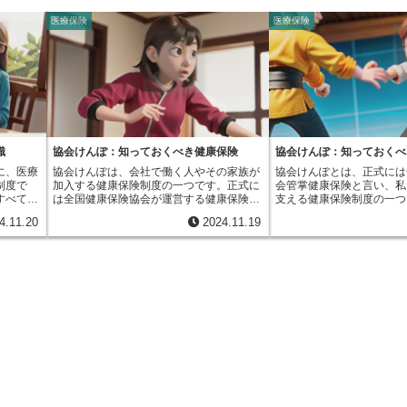
医療保険
医療保険
識
協会けんぽ：知っておくべき健康保険
協会けんぽ：知っておくべ
に、医療
協会けんぽは、会社で働く人やその家族が
協会けんぽとは、正式には
制度で
加入する健康保険制度の一つです。正式に
会管掌健康保険と言い、私
すべての
は全国健康保険協会が運営する健康保険と
支える健康保険制度の一つ
す。これ
いい、健康保険組合に加入していない会社
うと、病気やケガ、出産と
4.11.20
2024.11.19
られるよ
で働く人が対象となります。会社で働く場
ぬ出来事で発生する医療費
す。もし
合、ほとんどの人が何らかの健康保険に入
るための仕組みです。この
、病気や
りますが、大きな会社には独自の健康保険
いるのが、全国健康保険協
ります。
組合を持っているところが多いです。そう
けんぽ」です。主に中小企
への負担
でない中小企業や新しくできた会社で働く
が加入対象となります。大
。しか
人は、基本的に協会けんぽに加入します。
独自の健康保険組合を設立
医療費の
健康保険証にも「協会けんぽ」と書かれて
多く、公務員も独自の共済
れます。
いるので、すぐに確認できます。この協会
す。このように、働く人々
かった場
けんぽは、平成二十年十月に設立された全
保険にはいくつかの種類が
残りの
国健康保険協会が運営しています。協会け
ぽはその一つです。健康保
れます。
んぽの主な役割は、病気やけがで病院にか
んなが毎月保険料を出し合
割を果た
かる時の医療費の負担を軽くすることで
医療費や出産のためのお金
医療費の
す。診察代や薬代の自己負担額を少なくす
いう、助け合いの仕組みで
す。たと
ることで、経済的な不安を和らげます。ま
は多くの企業が加入してい