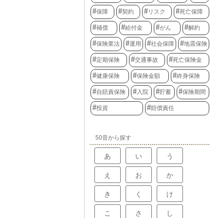
保障
契約
リスク
死亡保障
補償
給付金
がん
解約
保険業法
運用
社会保障
地震保険
定期保険
交通事故
死亡保険金
健康保険
保険金額
終身保険
自賠責保険
入院
貯蓄
保険期間
投資
賠償責任
50音から探す
あ
い
う
え
お
か
き
く
け
こ
さ
し