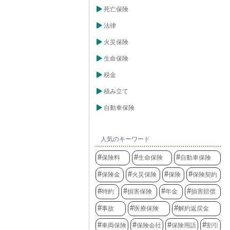
死亡保険
法律
火災保険
生命保険
税金
積み立て
自動車保険
人気のキーワード
保険料
生命保険
自動車保険
保険金
火災保険
保険
保険契約
特約
損害保険
年金
損害賠償
事故
医療保険
解約返戻金
車両保険
保険会社
保険用語
割引