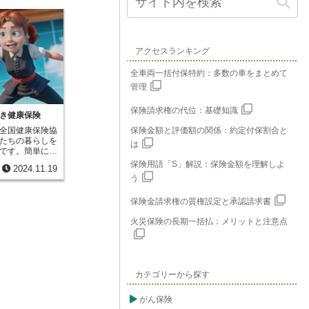
アクセスランキング
全車両一括付保特約：多数の車をまとめて
管理
保険請求権の代位：基礎知識
き健康保険
全国健康保険協
保険金額と評価額の関係：約定付保割合と
たちの暮らしを
は
です。簡単に言
いった、予期せ
保険用語「S」解説：保険金額を理解しよ
2024.11.19
の負担を軽くす
う
制度を運営して
会、通称「協会
保険金請求権の質権設定と承認請求書
業の従業員など
企業などでは、
火災保険の長期一括払：メリットと注意点
している場合が
組合に加入しま
が加入する健康
あり、協会けん
険は、加入者み
カテゴリーから探す
い、そのお金で
などを支払うと
す。協会けんぽ
がん保険
るので、運営の