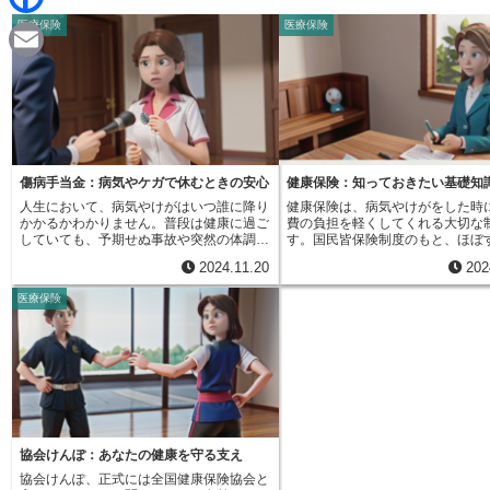
d
i
医療保険
医療保険
F
i
n
a
t
E
e
c
m
e
a
b
i
傷病手当金：病気やケガで休むときの安心
健康保険：知っておきたい基礎知
o
人生において、病気やけがはいつ誰に降り
健康保険は、病気やけがをした時
l
かかるかわかりません。普段は健康に過ご
費の負担を軽くしてくれる大切な
o
していても、予期せぬ事故や突然の体調悪
す。国民皆保険制度のもと、ほぼ
化に見舞われる可能性は常にあります。そ
国民が加入を義務付けられていま
2024.11.20
202
のような不運に見舞われた時、働けなくな
は、私たちが安心して医療を受け
k
り収入が途絶えてしまうと、生活に大きな
うにするための社会的な仕組みで
医療保険
支障が出てしまうでしょう。家賃や食費、
も、健康保険に入っていなければ
光熱費などの支払いが滞り、日々の暮らし
けがの治療費は全額自己負担とな
に困窮することも考えられます。まして
高額な医療費が必要な場合、家計
や、治療費がかさむような病気やけがの場
は非常に大きくなってしまいます
合は、経済的な負担はさらに大きくなりま
し、健康保険に加入していれば、
す。このような事態に備えて、私たちの国
自己負担割合は原則３割に抑えら
には公的な医療保険制度が整えられていま
つまり、10,000円の医療費がか
す。健康保険や国民健康保険などの公的医
合、自己負担は3,000円で済み、
療保険に加入している人は、病気やけがで
7,000円は健康保険が負担してく
働けなくなった場合に、「傷病手当金」と
また、高額療養費制度も重要な役
協会けんぽ：あなたの健康を守る支え
いう給付を受けることができます。これ
します。これは、ひと月に支払う
協会けんぽ、正式には全国健康保険協会と
は、休業中の生活を支えるための制度であ
自己負担額に上限を設ける制度で