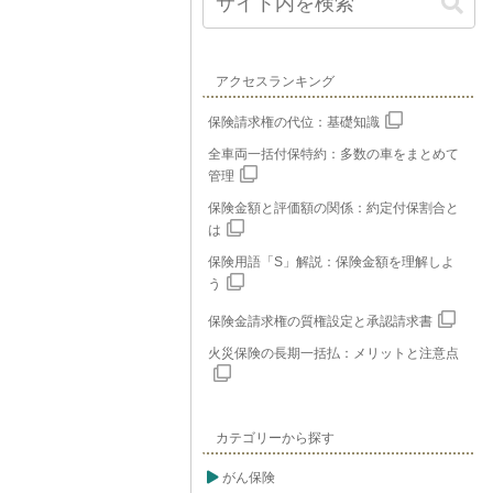
アクセスランキング
保険請求権の代位：基礎知識
全車両一括付保特約：多数の車をまとめて
管理
保険金額と評価額の関係：約定付保割合と
は
保険用語「S」解説：保険金額を理解しよ
う
保険金請求権の質権設定と承認請求書
火災保険の長期一括払：メリットと注意点
カテゴリーから探す
がん保険