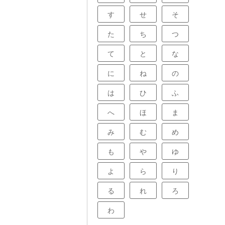
す
せ
そ
た
ち
つ
て
と
な
に
ね
の
は
ひ
ふ
へ
ほ
ま
み
む
め
も
や
ゆ
よ
ら
り
る
れ
ろ
わ