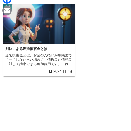
d
i
法律
F
i
n
a
t
E
e
c
m
e
a
b
i
判決による遅延損害金とは
o
遅延損害金とは、お金の支払いが期限まで
l
に完了しなかった場合に、債権者が債務者
o
に対して請求できる追加費用です。これ
は、支払いの遅れによって債権者が被る損
2024.11.19
失を補填するための制度です。たとえば、
k
裁判で損害賠償の支払いを命じられたにも
かかわらず、決められた期日までに支払わ
なかった場合、元の損害賠償金に加えて、
遅延損害金も支払う義務が発生します。遅
延損害金は、支払いが遅れた日数に応じて
計算されます。日数が長ければ長いほど、
支払うべき金額は大きくなります。これ
は、あたかも元金に利息が上乗せされてい
くような仕組みです。利息の割合は、法律
や契約によって定められています。民事訴
訟の場合、法定利率が適用されることが一
般的ですが、当事者間の契約によって異な
る利率が設定されている場合もあります。