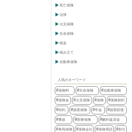
死亡保険
法律
火災保険
生命保険
税金
積み立て
自動車保険
人気のキーワード
保険料
生命保険
自動車保険
保険金
火災保険
保険
保険契約
特約
損害保険
年金
損害賠償
事故
医療保険
解約返戻金
車両保険
保険会社
保険用語
割引