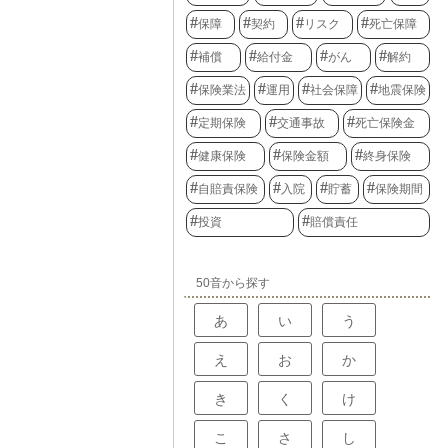
保障
契約
リスク
死亡保障
補償
給付金
がん
解約
保険業法
運用
社会保障
地震保険
定期保険
交通事故
死亡保険金
健康保険
保険金額
終身保険
自賠責保険
入院
貯蓄
保険期間
投資
賠償責任
50音から探す
あ
い
う
え
お
か
き
く
け
こ
さ
し