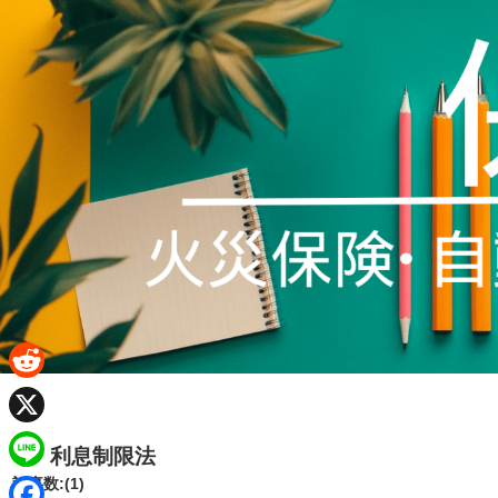
R
e
X
利息制限法
d
L
記事数:(1)