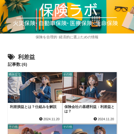
保険を合理的･経済的に選ぶための情報
利差益
記事数:(6)
積み立て
その他
利差損益とは？仕組みを解説
保険会社の基礎利益：利差益と
は？
2024.11.20
2024.11.20
その他
その他