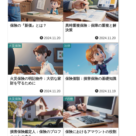
保険の『新価』とは？
異時重複保険：保障の重複と解
決策
2024.11.20
2024.11.20
火災保険
法律
火災保険の明記物件：大切な家
保険価額：損害保険の基礎知識
財を守るために
2024.11.20
2024.11.19
火災保険
その他
損害保険鑑定人：保険のプロフ
保険におけるアマウントの役割