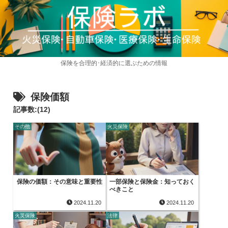
保険を合理的･経済的に選ぶための情報
保険価額
記事数:(12)
その他
火災保険
保険の価額：その意味と重要性
一部保険と保険金：知っておく
べきこと
2024.11.20
2024.11.20
火災保険
法律