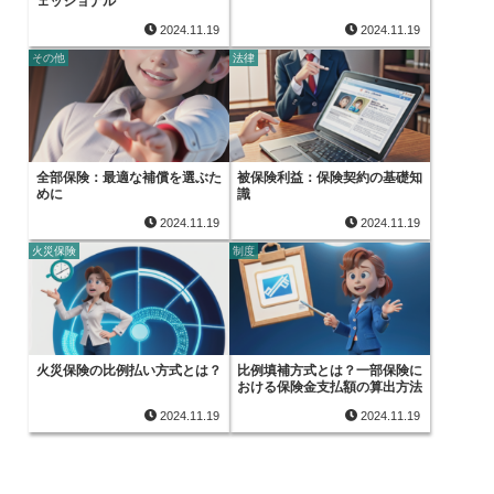
ェッショナル
2024.11.19
2024.11.19
その他
法律
全部保険：最適な補償を選ぶた
被保険利益：保険契約の基礎知
めに
識
2024.11.19
2024.11.19
火災保険
制度
火災保険の比例払い方式とは？
比例填補方式とは？一部保険に
おける保険金支払額の算出方法
2024.11.19
2024.11.19