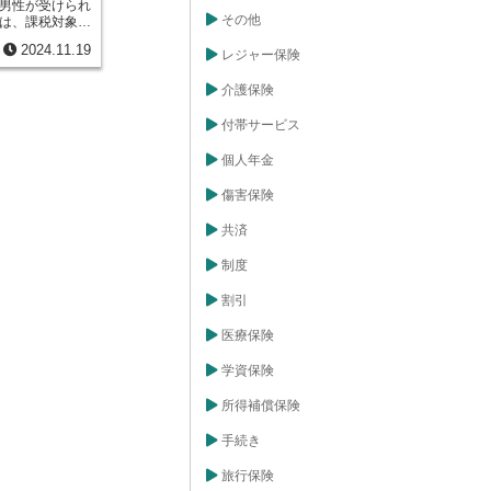
男性が受けられ
料なども、所得
その他
は、課税対象と
た、他人を助け
し引くことで、
扶養するための
2024.11.19
のものです。人
レジャー保険
の障がい者控除
す、あるいは離
められていま
大きな変化と困
介護保険
ちの生活を支
なった妻や離婚
重要な役割を担
た場合、生活費
付帯サービス
様々で、それぞ
今まで通りの生
が定められてい
る場合も少なく
況に合った控除
個人年金
このような経済
を軽減する上で
、生活の安定を
申告の際に、そ
傷害保険
けられていま
を準備し、忘れ
には、いくつか
ょう。所得控除
共済
年に妻と死別、
家計の負担を少
があります。ま
るでしょう。
制度
条件です。さら
くは一定の所得
割引
です。これらの
、寡夫控除を受
される金額は一
医療保険
いて、所得から
大きければ大き
学資保険
くなります。同
もあります。こ
所得補償保険
いは離婚した後
象となります。
手続き
性も対象に含ま
控除と寡婦控除
旅行保険
婚したりした人