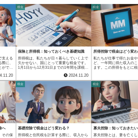
税金
税金
保険と所得税：知っておくべき基礎知識
所得控除で税金はどう変わ
で支える
所得税は、私たちが日々暮らしていく上で
私たちが仕事で得たお金や
る際に、
欠かせない、国にとって重要な税金です。
ど、一年間に得た収入のこ
とができ
1月1日から12月31日までの1年間を課税期
ます。この所得をもとに税
者控除と
間として、この期間の所得に対して課税さ
ますが、所得から一定の金
4.11.20
2024.11.20
とで、税
れます。この所得とは、1年間の収入か
て、税金を計算する仕組み
す。障が
ら、仕事に必要な経費や、法律で認められ
これが所得控除です。所得
税金
税金
者本人、
た控除額を差し引いた金額のことを指しま
ことで、実際に税金がかか
いの状態
す。つまり、実際に手元に残るお金ではな
減り、結果として納める税
がい者手
く、稼ぐ力に対して税金がかけられる仕組
できます。では、なぜこの
診断書な
みです。この所得税は、国にとって大切な
あるのでしょうか。それは
レベルの
財源となり、私たちの生活を支える様々な
上でどうしても必要な費用
、控除を
公共サービスに使われています。例えば、
義のある活動に対して、税
重さによ
道路や橋、トンネルなどのインフラ整備。
ためです。例えば、病気や
きます。
これらは私たちの移動や物流を支え、経済
医療費は、誰もが負担する
程度の障
活動を円滑にするために不可欠です。ま
用です。医療費控除を使う
いの方に
た、学校や病院、図書館などの公共施設の
医療費がかかった場合でも
除へ
基礎控除で税金はどう変わる？
寡夫控除：知っておきたい
で特別障
運営にも使われています。これらの施設
軽くすることができます。
、その保
所得税と住民税を計算する際に、収入から
寡夫控除とは、妻を亡くし
しくは同
は、教育や医療、文化といった、私たちの
の備えとして加入する生命