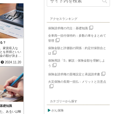
アクセスランキング
保険請求権の代位：基礎知識
全車両一括付保特約：多数の車をまとめて
管理
る？
、家賃収入な
保険金額と評価額の関係：約定付保割合と
とを所得といい
は
金の額が決まり
額を差し引い
保険用語「S」解説：保険金額を理解しよ
2024.11.20
があるのです。
う
控除を適用する
る所得の金額が
保険金請求権の質権設定と承認請求書
金の額を少なく
ような仕組みが
火災保険の長期一括払：メリットと注意点
、生活していく
や、社会的に意
金面で支援する
ケガをした際の
可能性のある費
カテゴリーから探す
ことで、高額な
、税金の負担を
基礎知識
他にも、将来へ
がん保険
た、あるいは離
保険料や、社会