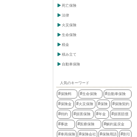
で、経済的な支
死亡保険
るでしょう。
法律
火災保険
生命保険
税金
積み立て
自動車保険
人気のキーワード
保険料
生命保険
自動車保険
保険金
火災保険
保険
保険契約
特約
損害保険
年金
損害賠償
事故
医療保険
解約返戻金
車両保険
保険会社
保険用語
割引