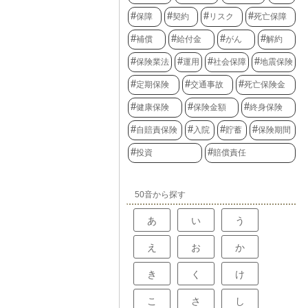
保障
契約
リスク
死亡保障
補償
給付金
がん
解約
保険業法
運用
社会保障
地震保険
定期保険
交通事故
死亡保険金
健康保険
保険金額
終身保険
自賠責保険
入院
貯蓄
保険期間
投資
賠償責任
50音から探す
あ
い
う
え
お
か
き
く
け
こ
さ
し