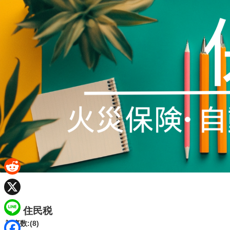
R
e
X
住民税
d
L
記事数:(8)