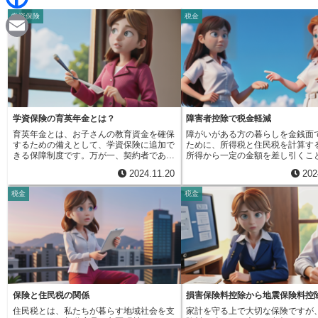
d
i
学資保険
税金
F
i
n
a
t
E
e
c
m
e
a
b
i
学資保険の育英年金とは？
障害者控除で税金軽減
o
育英年金とは、お子さんの教育資金を確保
障がいがある方の暮らしを金銭面
l
するための備えとして、学資保険に追加で
ために、所得税と住民税を計算す
o
きる保障制度です。万が一、契約者である
所得から一定の金額を差し引くこ
親が亡くなったり、重い障害を負ってしま
る制度があります。これを障がい
2024.11.20
202
ったりした場合に、お子さんが保険金を受
いいます。この制度を利用するこ
k
け取ることができます。このお金は、お子
金の負担を軽くすることができま
税金
税金
さんが学校に通うためのお金や、生活して
い者控除の対象となるのは、納税
いくためのお金として使うことができま
配偶者、あるいは扶養親族が障が
す。育英年金は、毎月または毎年、一定の
にある場合です。具体的には、障
金額が受け取れるようになっています。こ
帳を持っている、もしくは医師の
の金額は契約時に決めておくので、将来の
どによって手帳の交付対象となる
教育費計画を立てやすくなります。また、
障がいがあると認められる場合に
保険金の受け取り期間も、お子さんが大学
受けることができます。障がいの
を卒業するまでなど、あらかじめ設定でき
って、控除される金額は変わって
ます。そのため、お子さんが経済的な不安
軽い障がいの方には２７万円、中
を感じることなく、安心して学業に専念で
がいの方には４０万円、重い障が
保険と住民税の関係
損害保険料控除から地震保険料控
きる環境を準備できます。育英年金は、親
は７５万円、さらに、重い障がい
住民税とは、私たちが暮らす地域社会を支
家計を守る上で大切な保険ですが
が家計を支えられなくなった場合でも、お
害者手当などを受けている方、も