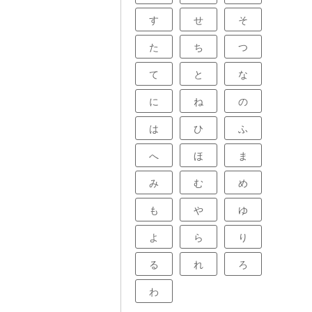
す
せ
そ
た
ち
つ
て
と
な
に
ね
の
は
ひ
ふ
へ
ほ
ま
み
む
め
も
や
ゆ
よ
ら
り
る
れ
ろ
わ