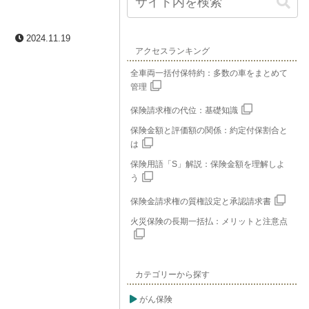
2024.11.19
アクセスランキング
全車両一括付保特約：多数の車をまとめて
管理
保険請求権の代位：基礎知識
保険金額と評価額の関係：約定付保割合と
は
保険用語「S」解説：保険金額を理解しよ
う
保険金請求権の質権設定と承認請求書
火災保険の長期一括払：メリットと注意点
カテゴリーから探す
がん保険