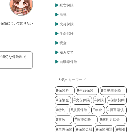
死亡保険
法律
保険について知りたい
火災保険
生命保険
税金
積み立て
が適切な保険料で
自動車保険
人気のキーワード
保険料
生命保険
自動車保険
保険金
火災保険
保険
保険契約
特約
損害保険
年金
損害賠償
事故
医療保険
解約返戻金
車両保険
保険会社
保険用語
割引