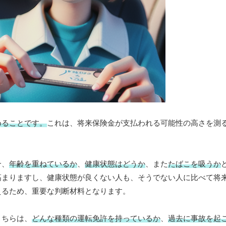
めることです。
これは、将来保険金が支払われる可能性の高さを測
合、
年齢を重ねているか
、
健康状態はどうか
、また
たばこを吸うか
高まりますし、健康状態が良くない人も、そうでない人に比べて将
えるため、重要な判断材料となります。
こちらは、
どんな種類の運転免許を持っているか
、
過去に事故を起