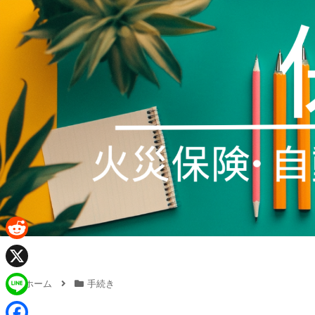
R
e
X
ホーム
手続き
d
L