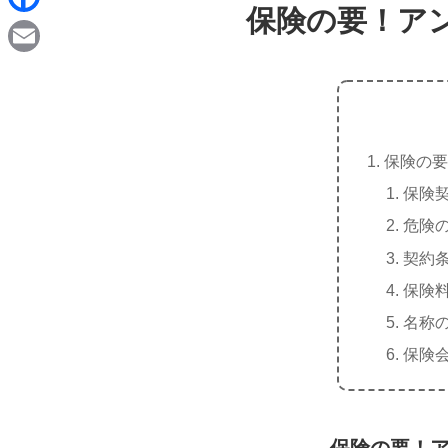
d
保険の要！ア
i
F
i
n
a
t
E
e
c
m
e
a
b
保険の要
i
o
保険
l
o
危険
k
契約
保険
名称
保険