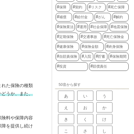
保障
契約
リスク
死亡保障
補償
給付金
がん
解約
保険業法
運用
社会保障
地震保険
定期保険
交通事故
死亡保険金
健康保険
保険金額
終身保険
自賠責保険
入院
貯蓄
保険期間
投資
賠償責任
50音から探す
まれた保険の種類
かどうか、また、
あ
い
う
え
お
か
保険料や保障内容
き
く
け
保障を提供し続け
こ
さ
し