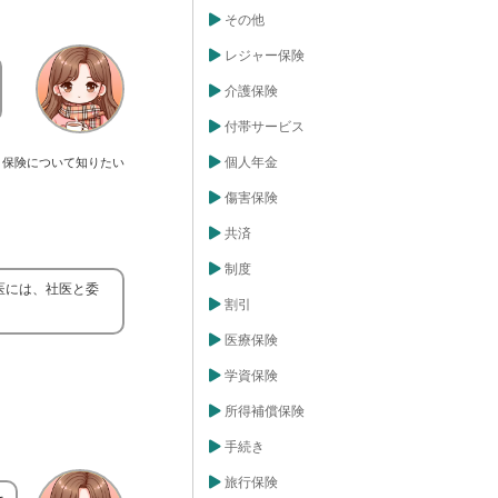
その他
レジャー保険
介護保険
付帯サービス
個人年金
保険について知りたい
傷害保険
共済
制度
医には、社医と委
割引
医療保険
学資保険
所得補償保険
手続き
旅行保険