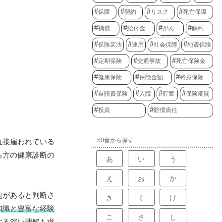
保障
契約
リスク
死亡保障
補償
給付金
がん
解約
保険業法
運用
社会保障
地震保険
定期保険
交通事故
死亡保険金
健康保険
保険金額
終身保険
自賠責保険
入院
貯蓄
保険期間
投資
賠償責任
50音から探す
直接雇われている
る方の健康診断の
あ
い
う
え
お
か
題があると判断さ
き
く
け
知識と豊富な経験
こ
さ
し
する深い理解も求