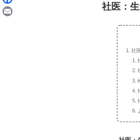
d
社医：生
i
F
i
n
a
t
E
e
c
m
e
a
b
社
i
o
l
o
k