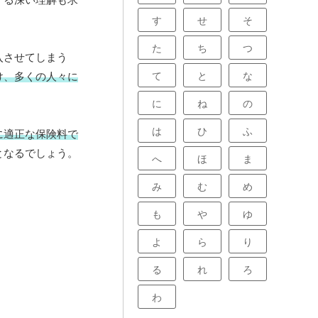
す
せ
そ
た
ち
つ
入させてしまう
て
と
な
け、多くの人々に
に
ね
の
は
ひ
ふ
に適正な保険料で
となるでしょう。
へ
ほ
ま
み
む
め
も
や
ゆ
よ
ら
り
る
れ
ろ
わ