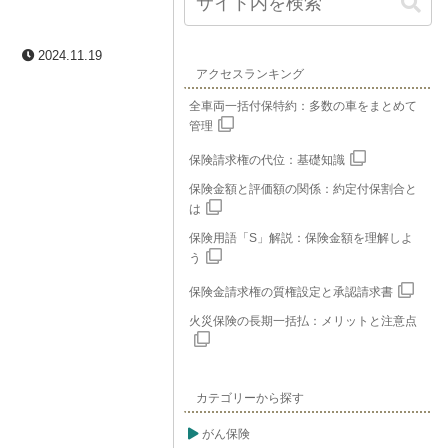
2024.11.19
アクセスランキング
全車両一括付保特約：多数の車をまとめて
管理
保険請求権の代位：基礎知識
保険金額と評価額の関係：約定付保割合と
は
保険用語「S」解説：保険金額を理解しよ
う
保険金請求権の質権設定と承認請求書
火災保険の長期一括払：メリットと注意点
カテゴリーから探す
がん保険