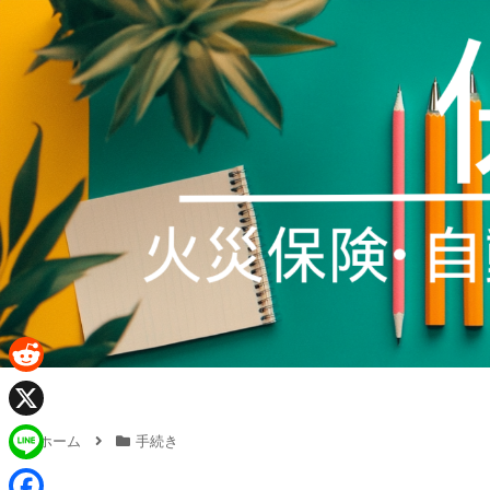
R
e
X
ホーム
手続き
d
L