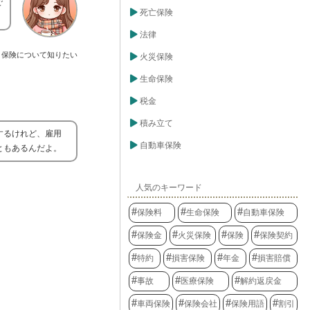
で
死亡保険
法律
保険について知りたい
火災保険
生命保険
税金
積み立て
するけれど、雇用
自動車保険
ともあるんだよ。
人気のキーワード
保険料
生命保険
自動車保険
保険金
火災保険
保険
保険契約
特約
損害保険
年金
損害賠償
事故
医療保険
解約返戻金
車両保険
保険会社
保険用語
割引