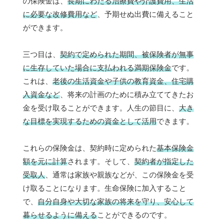
の保険金は、
長期にわたる治療費や介護費用、生活
に必要な改修費用など
、予期せぬ出費に備えること
ができます。
三つ目は、
契約で定められた期間、被保険者が無事
に生存していた場合に支払われる満期保険金
です。
これは、
老後の生活資金や子供の教育資金、住宅購
入資金など
、将来の計画のために積み立ててきたお
金を受け取ることができます。人生の節目に、
大き
な目標を実現するための資金として活用
できます。
これらの保険金は、契約時に定められた
基本保険金
額を元に計算
されます。そして、
契約者が指定した
受取人
、通常は家族や親族などが、この保険金を受
け取ることになります。生命保険に加入すること
で、
自分自身や大切な家族の将来を守り、安心して
暮らせるように備える
ことができるのです。