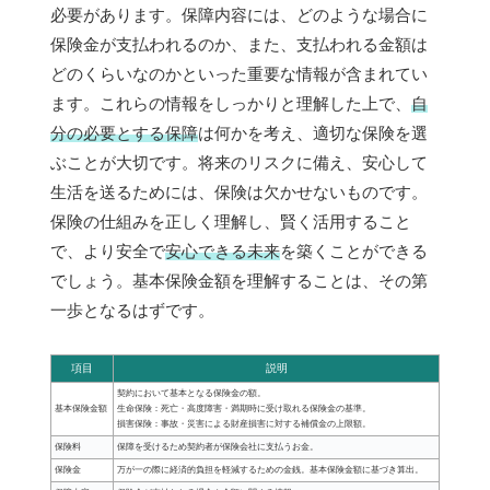
必要があります。保障内容には、どのような場合に
保険金が支払われるのか、また、支払われる金額は
どのくらいなのかといった重要な情報が含まれてい
ます。これらの情報をしっかりと理解した上で、
自
分の必要とする保障
は何かを考え、適切な保険を選
ぶことが大切です。将来のリスクに備え、安心して
生活を送るためには、保険は欠かせないものです。
保険の仕組みを正しく理解し、賢く活用すること
で、より安全で
安心できる未来
を築くことができる
でしょう。基本保険金額を理解することは、その第
一歩となるはずです。
項目
説明
契約において基本となる保険金の額。
基本保険金額
生命保険：死亡・高度障害・満期時に受け取れる保険金の基準。
損害保険：事故・災害による財産損害に対する補償金の上限額。
保険料
保障を受けるため契約者が保険会社に支払うお金。
保険金
万が一の際に経済的負担を軽減するための金銭。基本保険金額に基づき算出。