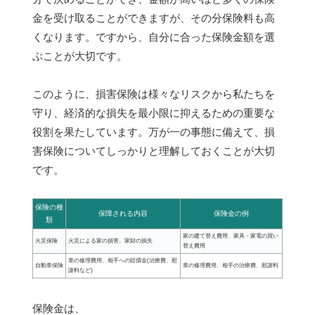
金を受け取ることができますが、その分保険料も高
くなります。ですから、自分に合った保険金額を選
ぶことが大切です。
このように、損害保険は様々なリスクから私たちを
守り、経済的な損失を最小限に抑えるための重要な
役割を果たしています。万が一の事態に備えて、損
害保険についてしっかりと理解しておくことが大切
です。
保険の種
保障される内容
保険金の例
類
家の建て替え費用、家具・家電の買い
火災保険
火災による家の損害、家財の損失
替え費用
車の修理費用、相手への賠償金(治療費、慰
自動車保険
車の修理費用、相手の治療費、慰謝料
謝料など)
保険金は、