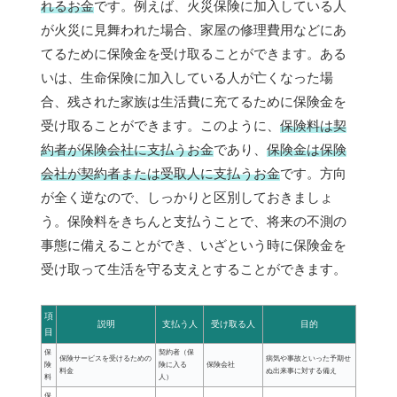
れるお金
です。例えば、火災保険に加入している人
が火災に見舞われた場合、家屋の修理費用などにあ
てるために保険金を受け取ることができます。ある
いは、生命保険に加入している人が亡くなった場
合、残された家族は生活費に充てるために保険金を
受け取ることができます。このように、
保険料は契
約者が保険会社に支払うお金
であり、
保険金は保険
会社が契約者または受取人に支払うお金
です。方向
が全く逆なので、しっかりと区別しておきましょ
う。保険料をきちんと支払うことで、将来の不測の
事態に備えることができ、いざという時に保険金を
受け取って生活を守る支えとすることができます。
項
説明
支払う人
受け取る人
目的
目
保
契約者（保
保険サービスを受けるための
病気や事故といった予期せ
険
険に入る
保険会社
料金
ぬ出来事に対する備え
料
人）
保