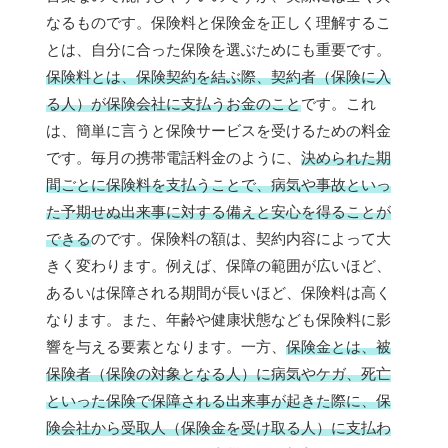
なるものです。保険料と保険金を正しく理解するこ
とは、自分に合った保険を選ぶためにも重要です。
保険料とは、保険契約を結ぶ際、契約者（保険に入
る人）が保険会社に支払うお金のこと
です。これ
は、簡単に言うと保険サービスを受けるための料金
です。毎月の携帯電話料金のように、
決められた期
間ごとに保険料を支払うことで、病気や事故といっ
た予期せぬ出来事に対する備えと安心を得ることが
できる
のです。保険料の額は、契約内容によって大
きく変わります。例えば、保障の範囲が広いほど、
あるいは保障される期間が長いほど、保険料は高く
なります。また、年齢や健康状態なども保険料に影
響を与える要素となります。一方、
保険金とは、被
保険者（保険の対象となる人）に病気やケガ、死亡
といった保険で保障される出来事が起きた際に、保
険会社から受取人（保険金を受け取る人）に支払わ