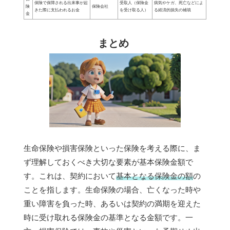
保険で保障される出来事が起
受取人（保険金
病気やケガ、死亡などによ
険
保険会社
きた際に支払われるお金
を受け取る人）
る経済的損失の補填
金
まとめ
生命保険や損害保険といった保険を考える際に、ま
ず理解しておくべき大切な要素が基本保険金額で
す。これは、契約において
基本となる保険金の額
の
ことを指します。生命保険の場合、亡くなった時や
重い障害を負った時、あるいは契約の満期を迎えた
時に受け取れる保険金の基準となる金額です。一