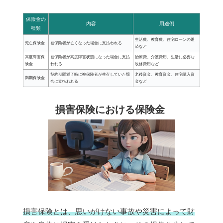
保険金の
内容
用途例
種類
生活費、教育費、住宅ローンの返
死亡保険金
被保険者が亡くなった場合に支払われる
済など
高度障害保
被保険者が高度障害状態になった場合に支払
治療費、介護費用、生活に必要な
険金
われる
改修費用など
契約期間満了時に被保険者が生存していた場
老後資金、教育資金、住宅購入資
満期保険金
合に支払われる
金など
損害保険における保険金
損害保険とは、思いがけない事故や災害によって財