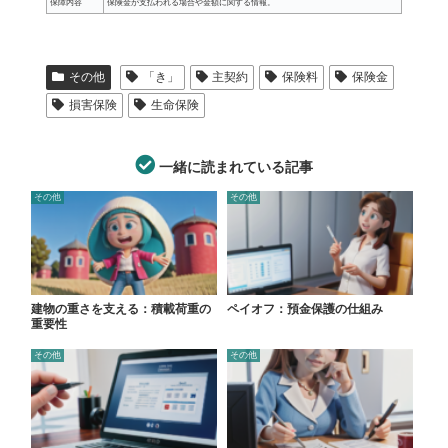
保障内容
保険金が支払われる場合や金額に関する情報。
その他
「き」
主契約
保険料
保険金
損害保険
生命保険
一緒に読まれている記事
その他
その他
建物の重さを支える：積載荷重の
ペイオフ：預金保護の仕組み
重要性
その他
その他