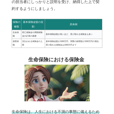
の担当者にしっかりと説明を受け、納得した上で契
約するようにしましょう。
保険の
基本保険金額の役
具体例
種類
割
生命保
死亡保険金や満期保険
基本保険金額が高いほど、受け取れる保険金も多い
険
金の計算の基礎
損害保
支払われる保険金の上
基本保険金額が1000万円、実際の損害額が1500万円の場合、
険
限
受け取れる保険金は1000万円まで
生命保険における保険金
生命保険は、人生における不測の事態に備えるため