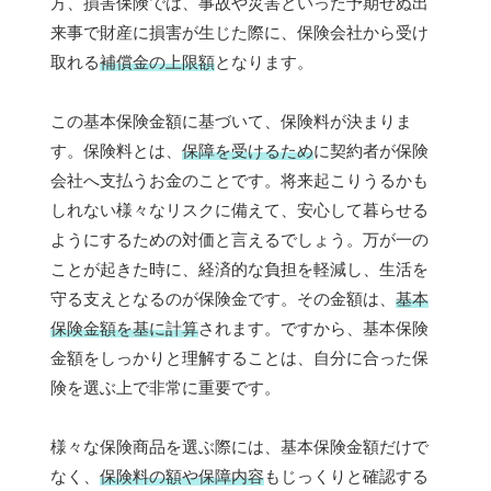
方、損害保険では、事故や災害といった予期せぬ出
来事で財産に損害が生じた際に、保険会社から受け
取れる
補償金の上限額
となります。
この基本保険金額に基づいて、保険料が決まりま
す。保険料とは、
保障を受けるため
に契約者が保険
会社へ支払うお金のことです。将来起こりうるかも
しれない様々なリスクに備えて、安心して暮らせる
ようにするための対価と言えるでしょう。万が一の
ことが起きた時に、経済的な負担を軽減し、生活を
守る支えとなるのが保険金です。その金額は、
基本
保険金額を基に計算
されます。ですから、基本保険
金額をしっかりと理解することは、自分に合った保
険を選ぶ上で非常に重要です。
様々な保険商品を選ぶ際には、基本保険金額だけで
なく、
保険料の額や保障内容
もじっくりと確認する