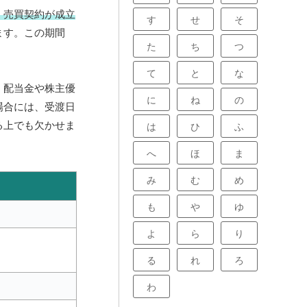
、売買契約が成立
す
せ
そ
ます。この期間
た
ち
つ
て
と
な
。配当金や株主優
に
ね
の
場合には、受渡日
る上でも欠かせま
は
ひ
ふ
へ
ほ
ま
み
む
め
も
や
ゆ
よ
ら
り
る
れ
ろ
わ