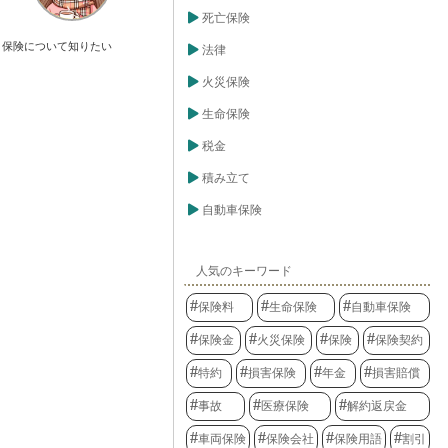
死亡保険
保険について知りたい
法律
火災保険
生命保険
税金
積み立て
自動車保険
人気のキーワード
保険料
生命保険
自動車保険
保険金
火災保険
保険
保険契約
特約
損害保険
年金
損害賠償
事故
医療保険
解約返戻金
車両保険
保険会社
保険用語
割引