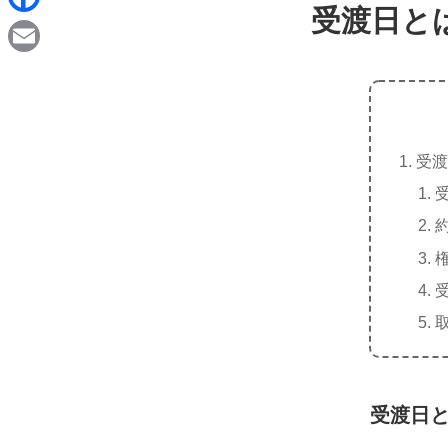
d
受渡日と
i
F
i
n
a
t
E
e
c
m
e
a
b
受渡
i
o
l
o
k
受渡日