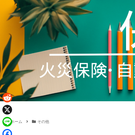
R
e
X
ホーム
その他
d
L