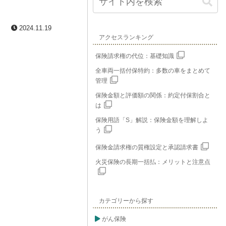
2024.11.19
アクセスランキング
保険請求権の代位：基礎知識
全車両一括付保特約：多数の車をまとめて
管理
保険金額と評価額の関係：約定付保割合と
は
保険用語「S」解説：保険金額を理解しよ
う
保険金請求権の質権設定と承認請求書
火災保険の長期一括払：メリットと注意点
カテゴリーから探す
がん保険