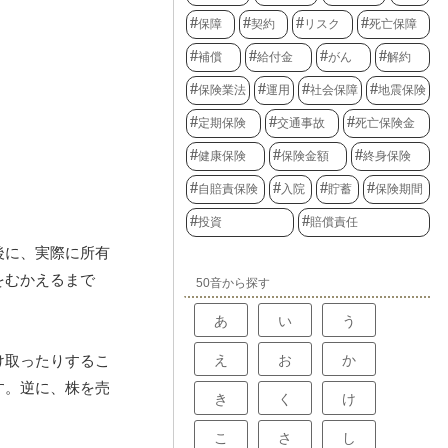
保障
契約
リスク
死亡保障
補償
給付金
がん
解約
保険業法
運用
社会保障
地震保険
定期保険
交通事故
死亡保険金
健康保険
保険金額
終身保険
自賠責保険
入院
貯蓄
保険期間
投資
賠償責任
後に、実際に所有
をむかえるまで
50音から探す
あ
い
う
え
お
か
け取ったりするこ
す。逆に、株を売
き
く
け
こ
さ
し