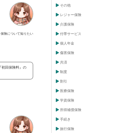
その他
レジャー保険
介護保険
保険について知りたい
付帯サービス
個人年金
傷害保険
共済
『初回保険料』の
制度
割引
医療保険
学資保険
所得補償保険
手続き
旅行保険