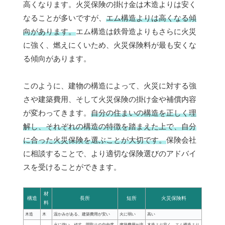
高くなります。火災保険の掛け金は木造よりは安く
なることが多いですが、
エム構造よりは高くなる傾
向があります。
エム構造は鉄骨造よりもさらに火災
に強く、燃えにくいため、火災保険料が最も安くな
る傾向があります。
このように、建物の構造によって、火災に対する強
さや建築費用、そして火災保険の掛け金や補償内容
が変わってきます。
自分の住まいの構造を正しく理
解し、それぞれの構造の特徴を踏まえた上で、自分
に合った火災保険を選ぶことが大切です。
保険会社
に相談することで、より適切な保険選びのアドバイ
スを受けることができます。
材
構造
長所
短所
火災保険料
料
木造
木
温かみがある、建築費用が安い
火に弱い
高い
火に強い、頑丈、間取りの自由度
建築費用が高
木造より安く、エム構造より