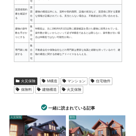
宅
賃
賃貸借契約
貸
建物の構造以外にも、賃料や契約期間、設備の状況など、賃貸借に関する重要
書を確認す
住
な情報が記載されている。見当たらない場合は、不動産会社に問い合わせる。
る
宅
集
建物の築年
M構造は、主に1981年6月1日以降に建築確認を受けた建物に採用されている。
合
数を手がか
築年数が新しいからといって必ずM構造であるとは限らない。築年数が古い場
住
りにする
合はM構造ではない可能性が高い。
宅
集
専門家に相
合
不動産会社や保険会社などの専門家は豊富な知識と経験を持っているので、建
談する
住
物の構造に関する的確なアドバイスをもらえる。
宅
火災保険
M構造
マンション
住宅物件
保険料
建物構造
火災保険
一緒に読まれている記事
火災保険
割引