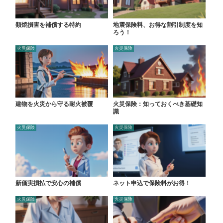
類焼損害を補償する特約
地震保険料、お得な割引制度を知
ろう！
火災保険
火災保険
建物を火災から守る耐火被覆
火災保険：知っておくべき基礎知
識
火災保険
火災保険
新価実損払で安心の補償
ネット申込で保険料がお得！
火災保険
火災保険