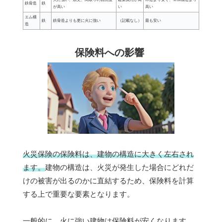
鉄骨造
鉄
が高い
い
高い
エム構
鉄
鉄骨造よりも更に火に強い
（記載なし）
最も安い
造
保険料への影響
火災保険の保険料は、建物の構造に大きく左右され
ます。
建物の構造は、火災が発生した場合にどれだ
けの被害が出るのかに直結するため、保険料を計算
する上で重要な要素となります。
一般的に、火に強い建物は保険料が安くなります。