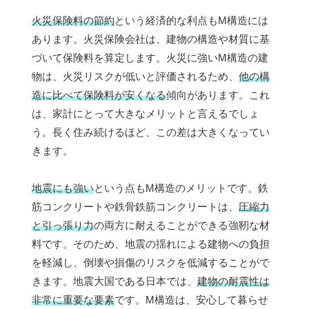
火災保険料の節約
という経済的な利点もM構造には
あります。火災保険会社は、建物の構造や材質に基
づいて保険料を算定します。火災に強いM構造の建
物は、火災リスクが低いと評価されるため、
他の構
造に比べて保険料が安くなる
傾向があります。これ
は、家計にとって大きなメリットと言えるでしょ
う。長く住み続けるほど、この差は大きくなってい
きます。
地震にも強い
という点もM構造のメリットです。鉄
筋コンクリートや鉄骨鉄筋コンクリートは、
圧縮力
と引っ張り力
の両方に耐えることができる強靭な材
料です。そのため、地震の揺れによる建物への負担
を軽減し、倒壊や損傷のリスクを低減することがで
きます。地震大国である日本では、
建物の耐震性は
非常に重要な要素
です。M構造は、安心して暮らせ