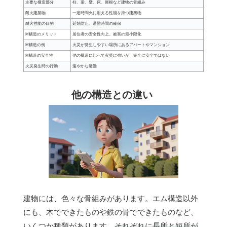
主要な構造部分
柱、梁、壁、床、屋根など建物の骨組み
耐火建築物
一定時間火に耐える性能を持つ建築物
耐火性能の目的
延焼防止、避難時間の確保
M構造のメリット
居住者の安全性向上、被害の最小限化
M構造の例
火災が発生しやすい場所にあるアパートやマンション
M構造の安全性
他の構造に比べて火災に強いが、完全に安全ではない
火災発生時の行動
速やかな避難
他の構造との違い
建物には、色々な骨組みがあります。エム構造以外
にも、木でできたものや鉄の骨でできたものなど、
いくつか種類があります。
それぞれに長所と短所が