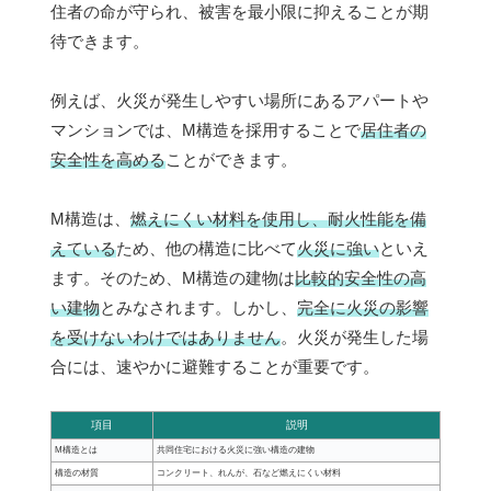
住者の命が守られ、被害を最小限に抑えることが期
待できます。
例えば、火災が発生しやすい場所にあるアパートや
マンションでは、M構造を採用することで
居住者の
安全性を高める
ことができます。
M構造は、
燃えにくい材料を使用し、耐火性能を備
えている
ため、他の構造に比べて
火災に強い
といえ
ます。そのため、M構造の建物は
比較的安全性の高
い建物
とみなされます。しかし、
完全に火災の影響
を受けないわけではありません
。火災が発生した場
合には、速やかに避難することが重要です。
項目
説明
M構造とは
共同住宅における火災に強い構造の建物
構造の材質
コンクリート、れんが、石など燃えにくい材料