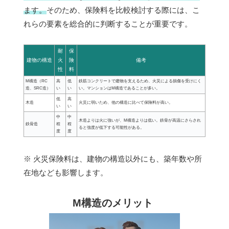
ます。
そのため、保険料を比較検討する際には、こ
れらの要素を総合的に判断することが重要です。
耐
保
建物の構造
火
険
備考
性
料
M構造（RC
高
低
鉄筋コンクリートで建物を支えるため、火災による損傷を受けにく
造、SRC造）
い
い
い。マンションはM構造であることが多い。
低
高
木造
火災に弱いため、他の構造に比べて保険料が高い。
い
い
中
中
木造よりは火に強いが、M構造よりは低い。鉄骨が高温にさらされ
鉄骨造
程
程
ると強度が低下する可能性がある。
度
度
※ 火災保険料は、建物の構造以外にも、築年数や所
在地なども影響します。
M構造のメリット