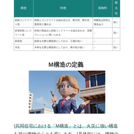
耐
構造
特徴
保険料
火
性
鉄筋コンクリー
鉄筋とコンクリートを組み合わせ、耐火性、耐久性、
M構造は割安な
高い
ト造
遮音性に優れる
場合あり
鉄骨鉄筋コンク
鉄骨の骨組みに鉄筋コンクリートを組み合わせ、高層
–
高い
リート造
マンションに用いられる
鉄骨造
鉄骨を主要な構造材としており、工期が短い
–
–
木造
木材を主要な構造材としており、耐火性が低い
–
低い
M構造の定義
{
共同住宅における「M構造」とは、火災に強い構造
を持つ建物のことを指します。
}具体的には、建物の