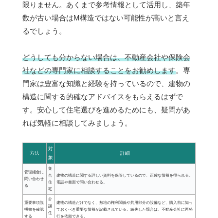
限りません。あくまで参考情報として活用し、築年
数が古い場合はM構造ではない可能性が高いと言え
るでしょう。
どうしても分からない場合は、不動産会社や保険会
社などの専門家に相談することをお勧めします
。専
門家は豊富な知識と経験を持っているので、建物の
構造に関する的確なアドバイスをもらえるはずで
す。安心して住宅選びを進めるためにも、疑問があ
れば気軽に相談してみましょう。
対
方法
詳細
象
集
管理組合に
合
建物の構造に関する詳しい資料を保管しているので、正確な情報を得られる。
問い合わせ
住
電話や書面で問い合わせる。
る
宅
分
重要事項説
建物の構造だけでなく、敷地の権利関係や共用部分の設備など、購入前に知っ
譲
明書を確認
ておくべき重要な情報が記載されている。紛失した場合は、不動産会社に再発
住
する
行を依頼できる。