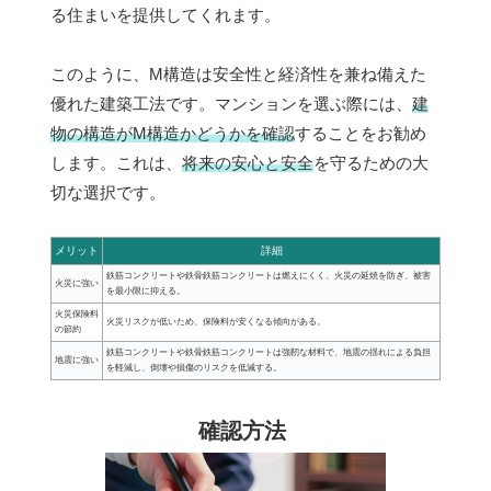
る住まいを提供してくれます。
このように、M構造は安全性と経済性を兼ね備えた
優れた建築工法です。マンションを選ぶ際には、
建
物の構造がM構造かどうかを確認
することをお勧め
します。これは、
将来の安心と安全
を守るための大
切な選択です。
メリット
詳細
鉄筋コンクリートや鉄骨鉄筋コンクリートは燃えにくく、火災の延焼を防ぎ、被害
火災に強い
を最小限に抑える。
火災保険料
火災リスクが低いため、保険料が安くなる傾向がある。
の節約
鉄筋コンクリートや鉄骨鉄筋コンクリートは強靭な材料で、地震の揺れによる負担
地震に強い
を軽減し、倒壊や損傷のリスクを低減する。
確認方法