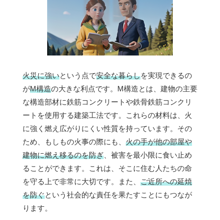
火災に強い
という点で
安全な暮らし
を実現できるの
が
M構造
の大きな利点です。M構造とは、建物の主要
な構造部材に鉄筋コンクリートや鉄骨鉄筋コンクリ
ートを使用する建築工法です。これらの材料は、火
に強く燃え広がりにくい性質を持っています。その
ため、もしもの火事の際にも、
火の手が他の部屋や
建物に燃え移るのを防ぎ
、被害を最小限に食い止め
ることができます。これは、そこに住む人たちの命
を守る上で非常に大切です。また、
ご近所への延焼
を防ぐ
という社会的な責任を果たすことにもつなが
ります。