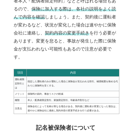
者本人・配偶者限定特約」などと呼ばれる場合もあ
るので、
保険に加入する際は、各社の説明をよく読
んで内容を確認
しましょう。また、契約後に運転者
が変わるなど、状況が変化した場合は速やかに保険
会社に連絡し、
契約内容の変更手続き
を行う必要が
あります。変更を怠ると、事故が発生した際に保険
金が支払われない可能性もあるので注意が必要で
す。
項目
内容
運転者限
指定した運転者のみが運転した場合に保険金が支払われる割引。補償範囲を狭める代
定割引と
わりに保険料を安くする。
は
メリット
保険料の節約、事故リスクの軽減
種類
本人・配偶者限定割引、家族限定割引、年齢条件割引など
保険会社によって名称が異なる場合がある。契約後に運転者が変更になった場合は、
注意点
速やかに保険会社に連絡し契約内容の変更手続きを行う必要がある。
記名被保険者について