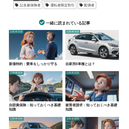
記名被保険者
運転者限定割引
配偶者
一緒に読まれている記事
自動車保険
自動車保険
新価特約：愛車をしっかり守る
自家用8車種とは？
自動車保険
自動車保険
自賠責保険：知っておくべき基礎
被害者請求：知っておくべき基礎
知識
知識
自動車保険
自動車保険