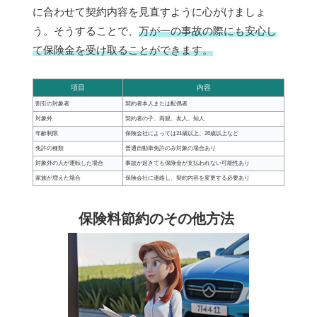
に合わせて契約内容を見直すように心がけましょ
う。そうすることで、
万が一の事故の際にも安心し
て保険金を受け取ることができます。
項目
内容
割引の対象者
契約者本人または配偶者
対象外
契約者の子、両親、友人、知人
年齢制限
保険会社によっては21歳以上、26歳以上など
免許の種類
普通自動車免許のみ対象の場合あり
対象外の人が運転した場合
事故が起きても保険金が支払われない可能性あり
家族が増えた場合
保険会社に連絡し、契約内容を変更する必要あり
保険料節約のその他方法