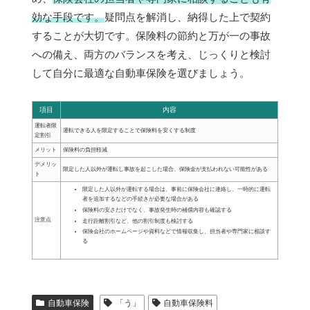
効な手段です。
疑問点を解消し、納得した上で契約
することが大切です。保険料の節約と万が一の事故
への備え、両方のバランスを考え、じっくりと検討
して自分に最適な自動車保険を選びましょう。
項目
内容
運転者限
運転できる人を限定することで保険料を安くする制度
定割引
メリット
保険料の負担軽減
デメリッ
限定した人以外が運転し事故を起こした場合、保険金が支払われない可能性がある
ト
限定した人以外が運転する場合は、事前に保険会社に連絡し、一時的に運転
者を追加するなどの手続きが必要な場合がある
保険料の安さだけでなく、事故発生時の補償内容も確認する
注意点
走行距離割引など、他の割引制度も検討する
保険会社のホームページや資料などで情報収集し、担当者や専門家に相談す
る
自動車保険
「う」
自動車保険料