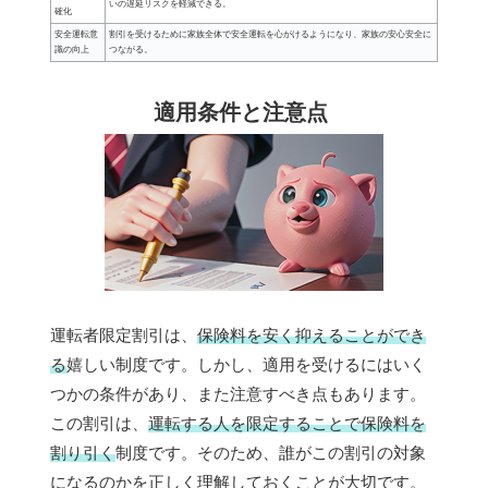
いの遅延リスクを軽減できる。
確化
安全運転意
割引を受けるために家族全体で安全運転を心がけるようになり、家族の安心安全に
識の向上
つながる。
適用条件と注意点
運転者限定割引は、
保険料を安く抑えることができ
る
嬉しい制度です。しかし、適用を受けるにはいく
つかの条件があり、また注意すべき点もあります。
この割引は、
運転する人を限定することで保険料を
割り引く
制度です。そのため、誰がこの割引の対象
になるのかを正しく理解しておくことが大切です。