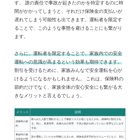
す。 誰の責任で事故が起きたのかを特定するのに時
間がかかってしまうと、それだけ保険金の支払いが
遅れてしまう可能性も出てきます。運転者を限定す
ることで、このような事態を避けることにも繋がり
ます。
さらに、運転者を限定することで、家族内での安全
運転への意識が高まるという効果も期待できます。
割引を受けるために、家族みんなで安全運転を心が
けるようになるかもしれません。 これは、保険料の
節約だけでなく、家族全体の安心安全にも繋がる大
きなメリットと言えるでしょう。
メリット
説明
限られた人数で運転することで事故リスクが低くなるとされ、保険料が割引され
保険料の節
る。特に、単身世帯、夫婦のみの世帯、子供が免許を持っていない世帯などにおす
約
すめ。
事故時の責
誰が運転していたかが明確になるため、保険金請求手続きがスムーズになり、支払
任所在の明