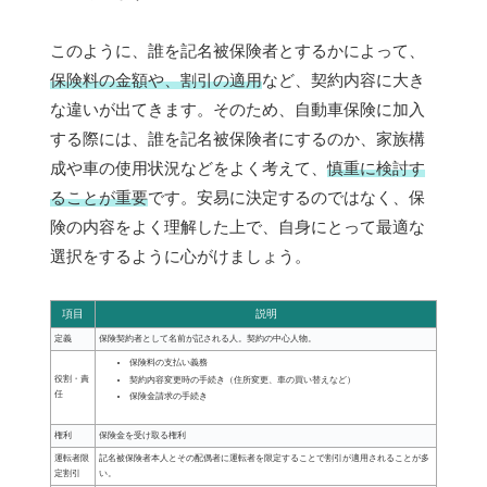
このように、誰を記名被保険者とするかによって、
保険料の金額や、割引の適用
など、契約内容に大き
な違いが出てきます。そのため、自動車保険に加入
する際には、誰を記名被保険者にするのか、家族構
成や車の使用状況などをよく考えて、
慎重に検討す
ることが重要
です。安易に決定するのではなく、保
険の内容をよく理解した上で、自身にとって最適な
選択をするように心がけましょう。
項目
説明
定義
保険契約者として名前が記される人。契約の中心人物。
保険料の支払い義務
役割・責
契約内容変更時の手続き（住所変更、車の買い替えなど）
任
保険金請求の手続き
権利
保険金を受け取る権利
運転者限
記名被保険者本人とその配偶者に運転者を限定することで割引が適用されることが多
定割引
い。