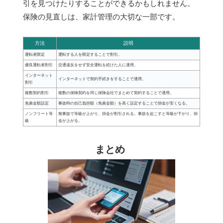
引を見つけたりすることができるかもしれません。
保険の見直しは、家計管理の大切な一部です。
方法
説明
運転者限定
運転する人を限定することで割引。
優良運転者割引
交通違反をせず安全運転を続けた人に適用。
インターネット
インターネットで契約手続きをすることで適用。
割引
複数契約割引
複数の保険契約を同じ保険会社でまとめて契約することで適用。
免責金額設定
事故時の自己負担額（免責金額）を高く設定することで掛金が安くなる。
ノンフリート等
無事故で等級が上がり、掛金が割引される。事故を起こすと等級が下がり、掛
級
金が上がる。
まとめ