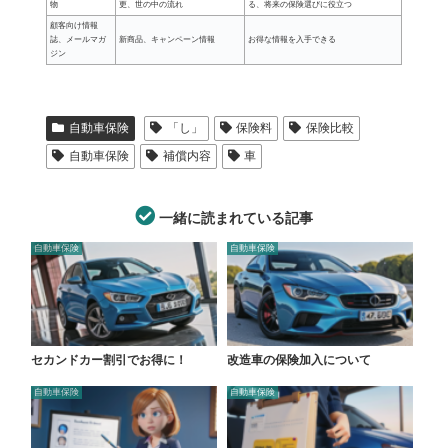
物
更、世の中の流れ
る、将来の保険選びに役立つ
顧客向け情報
誌、メールマガ
新商品、キャンペーン情報
お得な情報を入手できる
ジン
自動車保険
「し」
保険料
保険比較
自動車保険
補償内容
車
一緒に読まれている記事
自動車保険
自動車保険
セカンドカー割引でお得に！
改造車の保険加入について
自動車保険
自動車保険