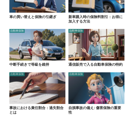
車の買い替えと保険の引継ぎ
新車購入時の保険料割引：お得に
加入する方法
自動車保険
自動車保険
中断手続きで等級を維持
通信販売で入る自動車保険の特約
自動車保険
自動車保険
事故における責任割合：過失割合
自損事故の備え: 傷害保険の重要
とは
性