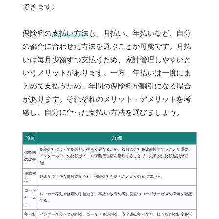
できます。
保険料の
支払い方法
も、月払い、年払いなど、自分
の都合に合わせた方法を選ぶことが可能です。月払
いは毎月少額ずつ支払うため、家計管理しやすいと
いうメリットがあります。一方、年払いは一度にま
とめて支払うため、年間の保険料が割引になる場合
があります。それぞれのメリット・デメリットを考
慮し、自分に合った支払い方法を選びましょう。
項目
詳細
保険会社によって保険料が大きく異なるため、複数の会社を比較検討することが重要。
保険料
インターネットの比較サイトや保険代理店を活用することで、効率的に比較検討が可
の比較
能。
事故対
迅速かつ丁寧な事故対応を行う保険会社を選ぶことが安心感に繋がる。
応
ロード
レッカー移動や修理の手配など、事故や故障の際に役立つロードサービスの有無を確認
サービ
する。
ス
割引制
インターネット契約割引、ゴールド免許割引、安全運転割引など、様々な割引制度を活