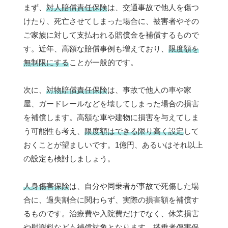
まず、
対人賠償責任保険
は、交通事故で他人を傷つ
けたり、死亡させてしまった場合に、被害者やその
ご家族に対して支払われる賠償金を補償するもので
す。近年、高額な賠償事例も増えており、
限度額を
無制限にする
ことが一般的です。
次に、
対物賠償責任保険
は、事故で他人の車や家
屋、ガードレールなどを壊してしまった場合の損害
を補償します。高額な車や建物に損害を与えてしま
う可能性も考え、
限度額はできる限り高く設定
して
おくことが望ましいです。1億円、あるいはそれ以上
の設定も検討しましょう。
人身傷害保険
は、自分や同乗者が事故で死傷した場
合に、過失割合に関わらず、実際の損害額を補償す
るものです。治療費や入院費だけでなく、休業損害
や慰謝料なども補償対象となります。搭乗者傷害保