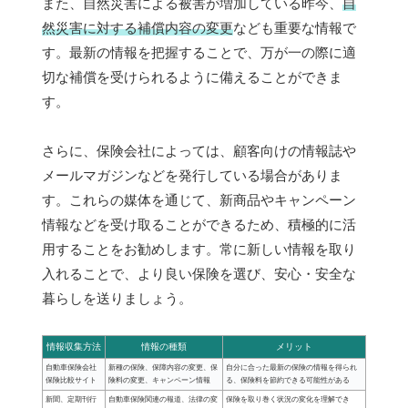
また、自然災害による被害が増加している昨今、
自
然災害に対する補償内容の変更
なども重要な情報で
す。最新の情報を把握することで、万が一の際に適
切な補償を受けられるように備えることができま
す。
さらに、保険会社によっては、顧客向けの情報誌や
メールマガジンなどを発行している場合がありま
す。これらの媒体を通じて、新商品やキャンペーン
情報などを受け取ることができるため、積極的に活
用することをお勧めします。常に新しい情報を取り
入れることで、より良い保険を選び、安心・安全な
暮らしを送りましょう。
情報収集方法
情報の種類
メリット
自動車保険会社
新種の保険、保障内容の変更、保
自分に合った最新の保険の情報を得られ
保険比較サイト
険料の変更、キャンペーン情報
る、保険料を節約できる可能性がある
新聞、定期刊行
自動車保険関連の報道、法律の変
保険を取り巻く状況の変化を理解でき