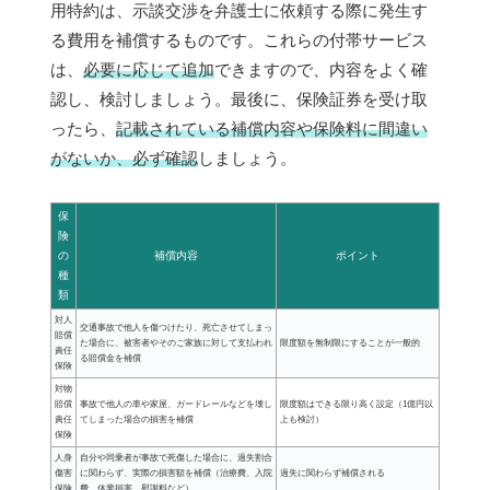
用特約は、示談交渉を弁護士に依頼する際に発生す
る費用を補償するものです。これらの付帯サービス
は、
必要に応じて追加
できますので、内容をよく確
認し、検討しましょう。最後に、保険証券を受け取
ったら、
記載されている補償内容や保険料に間違い
がないか、必ず確認
しましょう。
保
険
の
補償内容
ポイント
種
類
対人
交通事故で他人を傷つけたり、死亡させてしまっ
賠償
た場合に、被害者やそのご家族に対して支払われ
限度額を無制限にすることが一般的
責任
る賠償金を補償
保険
対物
賠償
事故で他人の車や家屋、ガードレールなどを壊し
限度額はできる限り高く設定（1億円以
責任
てしまった場合の損害を補償
上も検討）
保険
人身
自分や同乗者が事故で死傷した場合に、過失割合
傷害
に関わらず、実際の損害額を補償（治療費、入院
過失に関わらず補償される
保険
費、休業損害、慰謝料など）