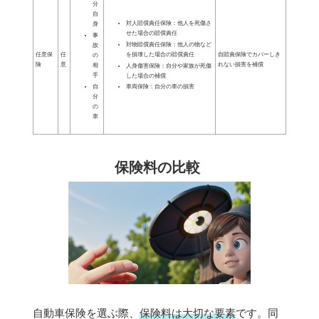
分
自
対人賠償責任保険：他人を死傷さ
身
せた場合の賠償責任
事
対物賠償責任保険：他人の物など
故
任意保
任
自賠責保険でカバーしき
を損壊した場合の賠償責任
の
険
意
れない損害を補償
相
人身傷害保険：自分や家族が死傷
手
した場合の補償
自
車両保険：自分の車の損害
分
の
車
保険料の比較
自動車保険を選ぶ際、
保険料は大切な要素
です。同