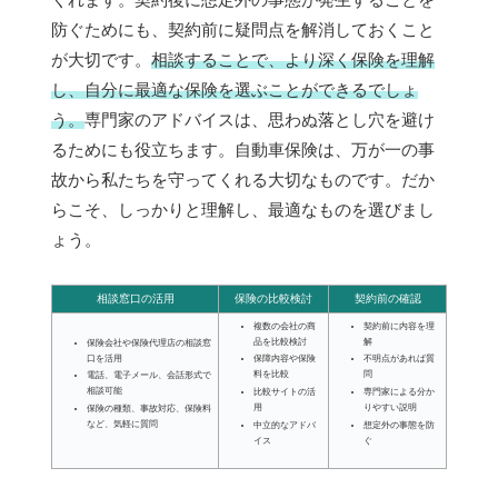
防ぐためにも、契約前に疑問点を解消しておくこと
が大切です。
相談することで、より深く保険を理解
し、自分に最適な保険を選ぶことができるでしょ
う。
専門家のアドバイスは、思わぬ落とし穴を避け
るためにも役立ちます。自動車保険は、万が一の事
故から私たちを守ってくれる大切なものです。だか
らこそ、しっかりと理解し、最適なものを選びまし
ょう。
相談窓口の活用
保険の比較検討
契約前の確認
複数の会社の商
契約前に内容を理
品を比較検討
解
保険会社や保険代理店の相談窓
口を活用
保障内容や保険
不明点があれば質
料を比較
問
電話、電子メール、会話形式で
相談可能
比較サイトの活
専門家による分か
用
りやすい説明
保険の種類、事故対応、保険料
など、気軽に質問
中立的なアドバ
想定外の事態を防
イス
ぐ