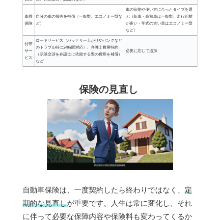
車の状態や使い方に合ったタイプを選
車両
自分の車の損害を補償（一般型、エコノミー型な
ぶ（新車・高額車は一般型、走行距離
保険
ど）
が多い・年式の古い車はエコノミー型
など）
ロードサービス（バッテリー上がりやパンクなど
付帯
のトラブル時に24時間対応）、弁護士費用特約
サー
必要に応じて追加
（示談交渉を弁護士に依頼する際の費用を補償）
ビス
など
保険の見直し
自動車保険は、一度契約したら終わりではなく、
定
期的な見直し
が重要です。人生は常に変化し、それ
に伴って必要な保障内容や保険料も変わってくるか