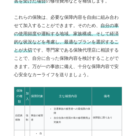
害を受けた場合
の修理費用などを補償します。
これらの保険は、必要な保障内容を自由に組み合わ
せて加入することができます。そのため、
自分の車
の使用頻度や運転する地域、家族構成、そして経済
的な状況などを考慮し、最適なプランを選択するこ
とが大切
です。専門家である保険代理店に相談する
ことで、自分に合った保険内容を検討することがで
きます。万が一の事故に備え、十分な保障内容で安
心安全なカーライフを送りましょう。
保険
加
の種
保障対象
主な補償内容
備考
入
類
交通事故の被害者への最低限の保
障
自賠責
強
事故の被害
保障額に限りあり
自分自身の怪我や車の修理費用は
保険
制
者
対象外
自