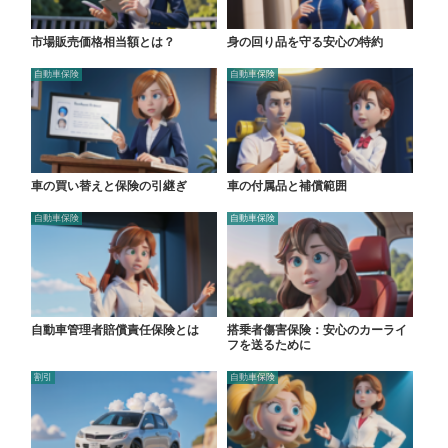
市場販売価格相当額とは？
身の回り品を守る安心の特約
自動車保険
自動車保険
車の買い替えと保険の引継ぎ
車の付属品と補償範囲
自動車保険
自動車保険
自動車管理者賠償責任保険とは
搭乗者傷害保険：安心のカーライ
フを送るために
割引
自動車保険