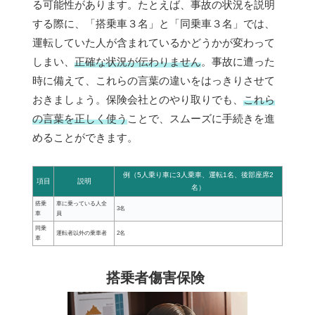
る可能性があります。たとえば、事故の状況を説明
する際に、「搭乗車３名」と「同乗車３名」では、
運転していた人が含まれているかどうかが変わって
しまい、
正確な状況が伝わりません
。事故に遭った
時に備えて、これらの言葉の違いをはっきりさせて
おきましょう。保険会社とのやり取りでも、
これら
の言葉を正しく使う
ことで、スムーズに手続きを進
めることができます。
例（5人乗り車に3人乗車、運転1名、後部座席2
項目
説明
名）
搭乗
車に乗っている人全
3名
車
員
同乗
運転者以外の乗車者
2名
車
搭乗者傷害保険