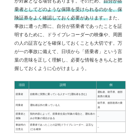
が対象となる場合もあります。そのため、
自分が搭
乗者としてどのような保障を受けられるのかを、保
険証券をよく確認しておく必要があります。
また、
事故に遭った際に、自分が搭乗者であったことを証
明するために、ドライブレコーダーの映像や、周囲
の人の証言などを確保しておくことも大切です。万
が一の事故に備えて、日頃から「搭乗者」という言
葉の意味を正しく理解し、必要な情報をきちんと把
握しておくように心がけましょう。
項目
説明
例
運転者、助手席、後部
搭乗者
自動車に実際に乗っている人すべて(運転者を含む)
座席の乗員
助手席、後部座席の乗
同乗者
運転者以外の乗っている人
員
搭乗者と
契約内容によって、搭乗者全員が対象の場合と、運転者の
–
保険
みが対象の場合がある
事故時の
搭乗者であったことの証明(ドライブレコーダー、証言な
–
注意点
ど)を確保