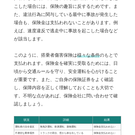
こした場合には、保険の趣旨に反するためです。ま
た、違法行為に関与している最中に事故が発生した
場合も、保険金は支払われないことがあります。例
えば、速度違反で逃走中に事故を起こした場合など
が該当します。
このように、搭乗者傷害保険は
様々な条件
のもとで
支払われます。保険金を確実に受取るためには、日
頃から交通ルールを守り、安全運転を心がけること
が重要です。また、ご自身の保険証券をよく確認
し、保障内容を正しく理解しておくことも大切で
す。不明な点があれば、保険会社に問い合わせて確
認しましょう。
状況
詳細
結果
運転者の法令違反
無免許運転、飲酒運転、薬物運転
保険金支払われない
不適切な乗車場所
トラックの荷台、窓から体を出している
保険金支払われない