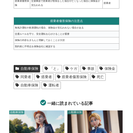
搭乗者傷害保
交通事故で搭乗者が怪我をした場合や亡くなった場合に保険金が
搭乗者
険
支払われる
搭乗者傷害保険の注意点
無免許運転や飲酒運転の場合、保険金が支払われない場合がある
交通ルールを守り、安全運転を心がけることが重要
保険の内容をきちんと理解しておくことが大切
契約前に不明点を保険会社に確認する
自動車保険
「と」
ケガ
事故
保険金
同乗者
搭乗者
搭乗者傷害保険
死亡
自動車保険
運転者
一緒に読まれている記事
自動車保険
自動車保険