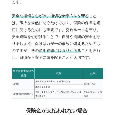
ます。
安全な運転を心がけ、適切な乗車方法を守る
こと
は、事故を未然に防ぐだけでなく、保険の保障を適
切に受けるためにも重要です。交通ルールを守り、
安全運転を心がけることで、自身や周囲の安全を守
りましょう。保険は万が一の事故に備えるためのも
のですが、その
適用範囲には限りがある
ことを理解
し、日頃から安全に気を配ることが大切です。
搭乗者傷害保険の
状況
結果
適用
法律違反(無免許運転、飲酒運転など)
適用外
保険金不払い
故意による事故
危険な乗車方法(トラックの荷台乗車、窓からの身
保険金不払いまたは
適用制限の可能性あり
体突出など)
減額
保険金が支払われない場合