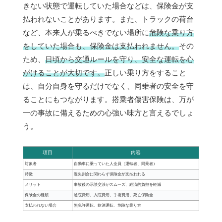
きない状態で運転していた場合などは、保険金が支
払われないことがあります。また、トラックの荷台
など、本来人が乗るべきでない場所に
危険な乗り方
をしていた場合も、保険金は支払われません。
その
ため、
日頃から交通ルールを守り、安全な運転を心
がけることが大切です。
正しい乗り方をすること
は、自分自身を守るだけでなく、同乗者の安全を守
ることにもつながります。搭乗者傷害保険は、万が
一の事故に備えるための心強い味方と言えるでしょ
う。
項目
内容
対象者
自動車に乗っていた人全員（運転者、同乗者）
特徴
過失割合に関わらず保険金が支払われる
メリット
事故後の示談交渉がスムーズ、経済的負担を軽減
保険金の種類
通院費用、入院費用、手術費用、死亡保険金
支払われない場合
無免許運転、飲酒運転、危険な乗り方