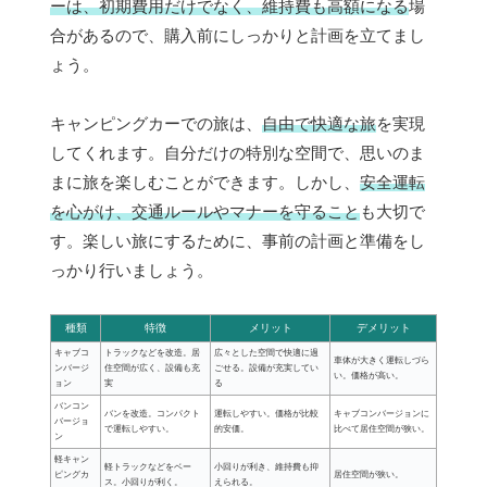
ーは、初期費用だけでなく、維持費も高額になる
場
合があるので、購入前にしっかりと計画を立てまし
ょう。
キャンピングカーでの旅は、
自由で快適な旅
を実現
してくれます。自分だけの特別な空間で、思いのま
まに旅を楽しむことができます。しかし、
安全運転
を心がけ、交通ルールやマナーを守ること
も大切で
す。楽しい旅にするために、事前の計画と準備をし
っかり行いましょう。
種類
特徴
メリット
デメリット
キャブコ
トラックなどを改造。居
広々とした空間で快適に過
車体が大きく運転しづら
ンバージ
住空間が広く、設備も充
ごせる。設備が充実してい
い。価格が高い。
ョン
実
る
バンコン
バンを改造。コンパクト
運転しやすい。価格が比較
キャブコンバージョンに
バージョ
で運転しやすい。
的安価。
比べて居住空間が狭い。
ン
軽キャン
軽トラックなどをベー
小回りが利き、維持費も抑
ピングカ
居住空間が狭い。
ス。小回りが利く。
えられる。