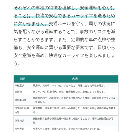
それぞれの車種の特徴を理解し、安全運転を心がけ
ることは、快適で安心できるカーライフを送るため
に欠かせません。
交通ルールを守り、周りの状況に
気を配りながら運転することで、事故のリスクを減
らすことができます。また、定期的な車の点検や整
備も、安全運転に繋がる重要な要素です。日頃から
安全意識を高め、快適なカーライフを楽しみましょ
う。
項目
内容
車種選択
乗用車、貨物車、キャンピングカーなど、用途に合った車種を選ぶ。
維持費
ガソリン代、駐車場代、点検・修理費用など。車種によって異なる。
事故時の相手への賠償金、自身の修理費用などを補償。保険会社やプランによ
自動車保険
って異なる。
保険料と補償
修理費用、搭乗者の怪我、相手への賠償など。自分に必要な補償内容を理解す
内容
る。
保険を扱うお店や保険会社の担当者に相談することで、適切な保険選びが可
保険相談
能。
安全運転
交通ルール遵守、周囲への注意、定期点検で事故リスクを軽減。