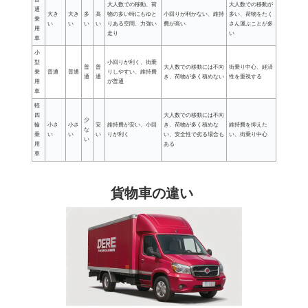
大人数での移動、荷
大人数での移動が
通
大き
大き
多
高
物の多い時にもゆと
小回りが利かない、維持
多い、荷物をたく
乗
い
い
い
い
りある空間、力強い
費が高い
さん運ぶことが多
用
走り
い
車
小
型
小回りが利く、街乗
普
普
大人数での移動には不向
街乗り中心、経済
乗
普通
普通
りしやすい、維持費
通
通
き、荷物が多く積めない
性を重視する
用
が普通
車
軽
四
大人数での移動には不向
少
輪
小さ
小さ
安
維持費が安い、小回
き、荷物が多く積めな
維持費を抑えた
な
乗
い
い
い
りが利く
い、安全性で劣る場合も
い、街乗り中心
い
用
ある
車
貨物車の違い