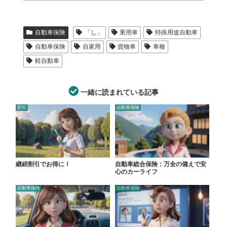
自動車保険
「し」
乗用車
特殊用途自動車
自動車保険
自家用
貨物車
車種
軽自動車
一緒に読まれている記事
割引
自動車保険
継続割引でお得に！
自動車総合保険：万全の備えで安
心のカーライフ
自動車保険
自動車保険