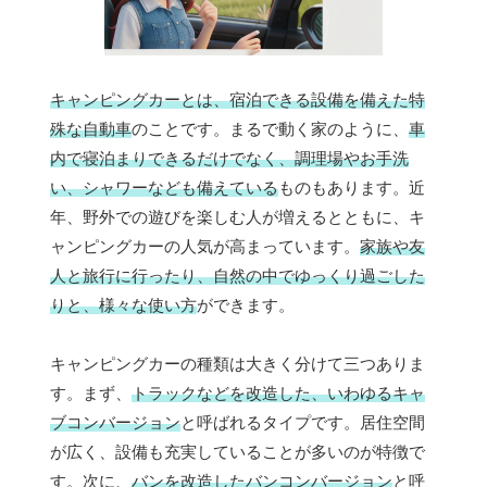
キャンピングカーとは、宿泊できる設備を備えた特
殊な自動車
のことです。まるで動く家のように、
車
内で寝泊まりできるだけでなく、調理場やお手洗
い、シャワーなども備えている
ものもあります。近
年、野外での遊びを楽しむ人が増えるとともに、キ
ャンピングカーの人気が高まっています。
家族や友
人と旅行に行ったり、自然の中でゆっくり過ごした
りと、様々な使い方
ができます。
キャンピングカーの種類は大きく分けて三つありま
す。まず、
トラックなどを改造した、いわゆるキャ
ブコンバージョン
と呼ばれるタイプです。居住空間
が広く、設備も充実していることが多いのが特徴で
す。次に、
バンを改造したバンコンバージョン
と呼