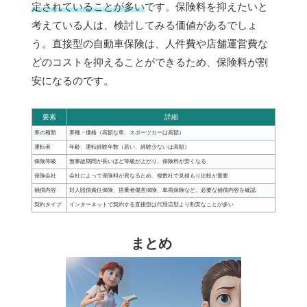
定されていることが多い
です。保険料を抑えたいと
考えている人は、検討してみる価値があるでしょ
う。直接型の自動車保険は、人件費や店舗運営費な
どのコストを抑えることができるため、保険料が割
安になるのです。
要素
詳細
車の種類
車種・価格（高額な車、スポーツカーは高額）
運転者
年齢、運転経験年数（若い、経験少ないは高額）
保険等級
無事故期間が長いほど等級が上がり、保険料が安くなる
保険会社
会社によって保険料が異なるため、複数社で見積もり比較が重要
補償内容
対人賠償責任保険、搭乗者傷害保険、車両保険など。必要な補償内容を確認
契約タイプ
インターネットで契約する直接型は代理店型より割安なことが多い
まとめ