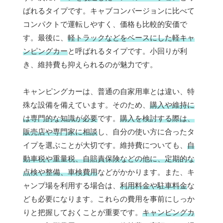
ばれるタイプです。キャブコンバージョンに比べて
コンパクトで運転しやすく、価格も比較的安価で
す。最後に、
軽トラックなどをベースにした軽キャ
ンピングカー
と呼ばれるタイプです。小回りが利
き、維持費も抑えられるのが魅力です。
キャンピングカーは、普通の自家用車とは違い、特
殊な設備を備えています。そのため、
購入や維持に
は専門的な知識が必要
です。
購入を検討する際は、
販売店や専門家に相談
し、自分の使い方に合ったタ
イプを選ぶことが大切です。維持費についても、
自
動車税や重量税、自賠責保険などの他に、定期的な
点検や整備、車検費用
などがかかります。また、キ
ャンプ場を利用する場合は、
利用料金や駐車料金
な
ども必要になります。これらの費用を事前にしっか
りと把握しておくことが重要です。
キャンピングカ