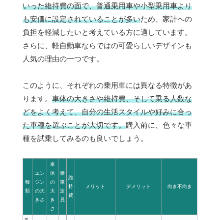
いった維持費の面で、普通乗用車や小型乗用車より
も安価に設定されていることが多い
ため、家計への
負担を軽減したいと考えている方に適しています。
さらに、軽自動車ならではの可愛らしいデザインも
人気の理由の一つです。
このように、それぞれの乗用車には異なる特徴があ
ります。
車体の大きさや維持費、そして乗る人数な
どをよく考えて、自分の生活スタイルや好みに合っ
た車種を選ぶことが大切です。
購入前に、色々な車
種を試乗してみるのも良いでしょう。
車
エン
体
乗
維
種
ジン
の
車
持
メリット
デメリット
向き不向き
類
の大
大
定
費
きさ
き
員
さ
普