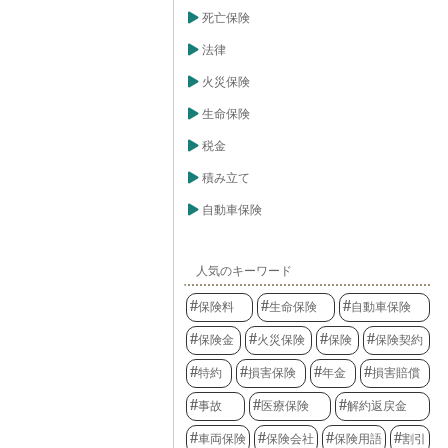
死亡保険
法律
火災保険
生命保険
税金
積み立て
自動車保険
人気のキーワード
保険料
生命保険
自動車保険
保険金
火災保険
保険
保険契約
特約
損害保険
年金
損害賠償
事故
医療保険
解約返戻金
車両保険
保険会社
保険用語
割引