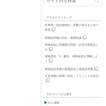
アクセスランキング
全車両一括付保特約：多数の車をまとめて
管理
保険請求権の代位：基礎知識
保険金額と評価額の関係：約定付保割合と
は
保険用語「S」解説：保険金額を理解しよ
う
保険金請求権の質権設定と承認請求書
火災保険の長期一括払：メリットと注意点
カテゴリーから探す
がん保険