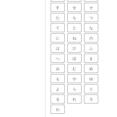
す
せ
そ
た
ち
つ
て
と
な
に
ね
の
は
ひ
ふ
へ
ほ
ま
み
む
め
も
や
ゆ
よ
ら
り
る
れ
ろ
わ