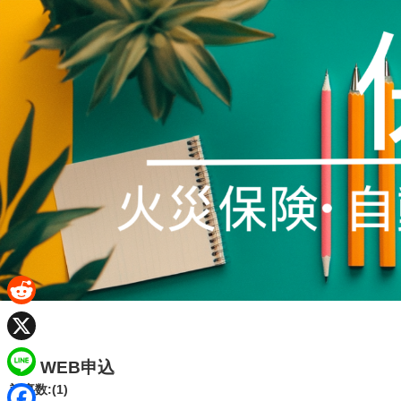
R
e
X
WEB申込
d
L
記事数:(1)