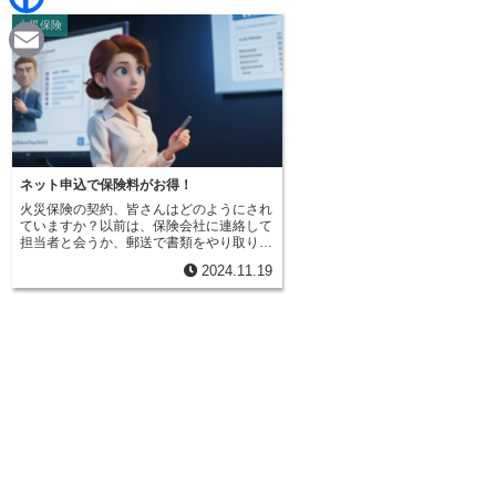
d
i
火災保険
F
i
n
a
t
E
e
c
m
e
a
b
i
ネット申込で保険料がお得！
o
火災保険の契約、皆さんはどのようにされ
l
ていますか？以前は、保険会社に連絡して
o
担当者と会うか、郵送で書類をやり取りす
るのが一般的でした。しかし最近は、イン
2024.11.19
ターネットを使って契約手続きを行う方法
k
が主流になりつつあります。インターネッ
ト契約の最大のメリットは、場所や時間に
縛られないという点です。わざわざ窓口に
出向く必要も、書類の到着を待つ必要もあ
りません。24時間365日、いつでもどこで
も手続きを進められるので、大変便利で
す。仕事で忙しい方や、小さな子どもがい
る家庭でも、自分のペースで手続きを進め
られます。パソコンやスマートフォンがあ
れば、自宅でも外出先でも、ちょっとした
空き時間を有効活用できます。例えば、通
勤電車の中や休憩時間など、好きな時に好
きな場所で手続きを進められるのは大きな