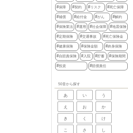
保障
契約
リスク
死亡保障
補償
給付金
がん
解約
保険業法
運用
社会保障
地震保険
定期保険
交通事故
死亡保険金
健康保険
保険金額
終身保険
自賠責保険
入院
貯蓄
保険期間
投資
賠償責任
50音から探す
あ
い
う
え
お
か
き
く
け
こ
さ
し