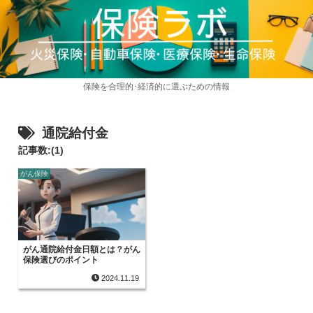
保険を合理的･経済的に選ぶための情報
通院給付金
記事数:(1)
がん保険
がん通院給付金日額とは？がん
保険選びのポイント
2024.11.19