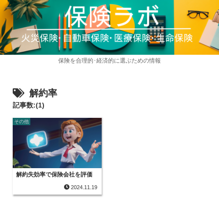
保険を合理的･経済的に選ぶための情報
解約率
記事数:(1)
その他
解約失効率で保険会社を評価
2024.11.19