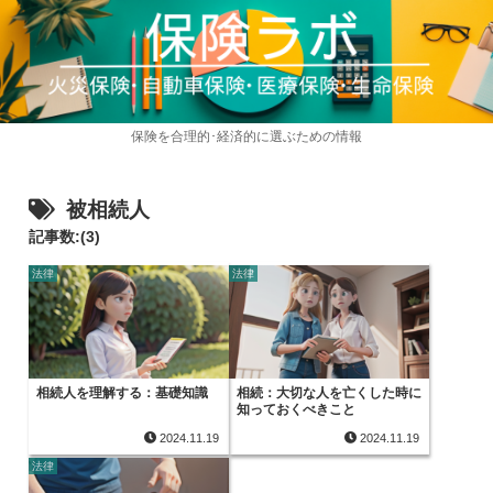
保険を合理的･経済的に選ぶための情報
被相続人
記事数:(3)
法律
法律
相続人を理解する：基礎知識
相続：大切な人を亡くした時に
知っておくべきこと
2024.11.19
2024.11.19
法律