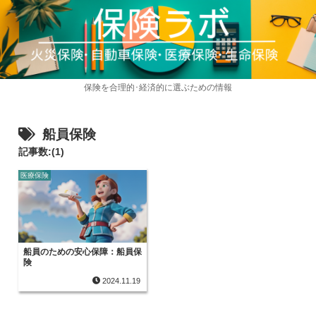
保険を合理的･経済的に選ぶための情報
船員保険
記事数:(1)
医療保険
船員のための安心保障：船員保
険
2024.11.19