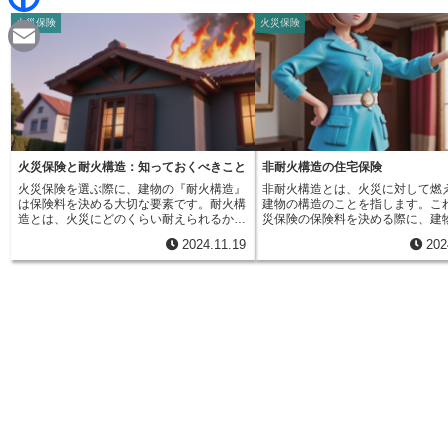
d
i
火災保険
火災保険
F
i
n
a
t
E
e
c
m
e
a
b
i
火災保険と耐火構造：知っておくべきこと
非耐火構造の住宅保険
o
火災保険を選ぶ際に、建物の『耐火構造』
非耐火構造とは、火災に対して燃
l
は保険料を決める大切な要素です。耐火構
建物の構造のことを指します。こ
o
造とは、火災にどのくらい耐えられるかを
災保険の保険料を決める際に、建
示す建物の分類で、文字通り、火にどれだ
を大きく三つに分けた区分の一つ
2024.11.19
202
け耐えることができるかを表しています。
体的には、建築基準法という法律
k
この分類は、火災保険の保険料を計算する
れている耐火構造や準耐火構造以
上で大きな影響を与えます。耐火性能が高
のことを、非耐火構造と呼びます
い、つまり火事に強い建物は、火災が発生
構造の建物は、主に木材や鉄骨で
する危険性が低いと考えられるため、保険
います。皆さんがよく目にする一
料も安くなるのが一般的です。この耐火構
アパートなどは、この非耐火構造
造は、建築基準法という建物を建てる際の
まる場合が多くあります。これら
ルールに基づいて決められています。建物
は、火がつくと燃え広がりやすい
の主要な部分に使われている材料や、火を
っているため、火災保険では「H
防ぐための設備の種類によって、耐火構造
略して表記されることもあります
は分けられます。例えば、コンクリートや
険の保険料は、建物の構造によっ
鉄骨などの燃えにくい材料を多く使ってい
変わってきます。耐火構造の建物
る建物は、木造の建物に比べて火に強く、
強く、準耐火構造の建物は耐火構
耐火性能が高いと判断されます。また、ス
はないものの、ある程度の耐火性