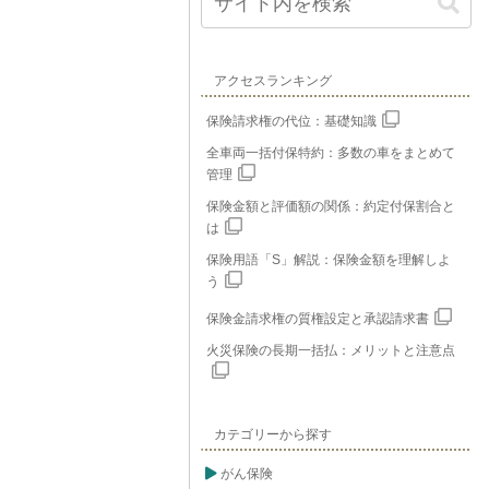
アクセスランキング
保険請求権の代位：基礎知識
全車両一括付保特約：多数の車をまとめて
管理
保険金額と評価額の関係：約定付保割合と
は
保険用語「S」解説：保険金額を理解しよ
う
保険金請求権の質権設定と承認請求書
火災保険の長期一括払：メリットと注意点
カテゴリーから探す
がん保険