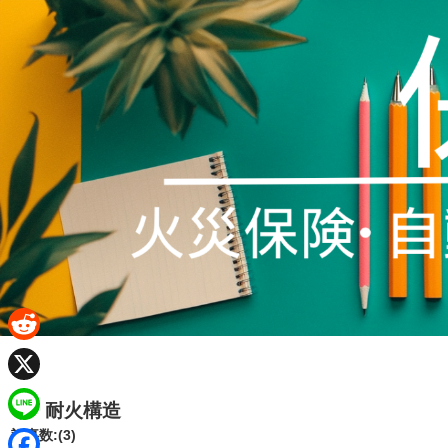
R
e
X
耐火構造
d
L
記事数:(3)