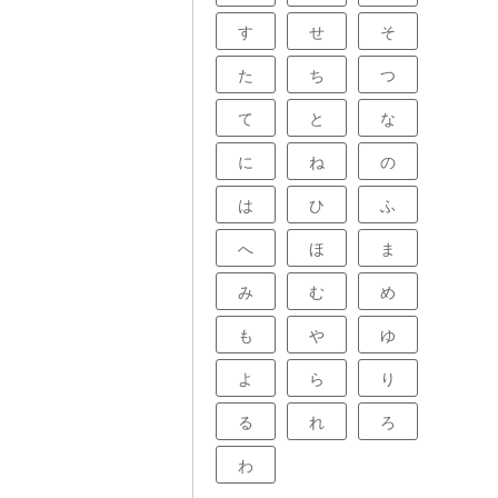
す
せ
そ
た
ち
つ
て
と
な
に
ね
の
は
ひ
ふ
へ
ほ
ま
み
む
め
も
や
ゆ
よ
ら
り
る
れ
ろ
わ