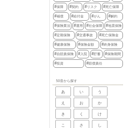
保障
契約
リスク
死亡保障
補償
給付金
がん
解約
保険業法
運用
社会保障
地震保険
定期保険
交通事故
死亡保険金
健康保険
保険金額
終身保険
自賠責保険
入院
貯蓄
保険期間
投資
賠償責任
50音から探す
あ
い
う
え
お
か
き
く
け
こ
さ
し