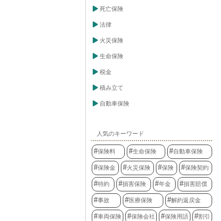
死亡保険
法律
火災保険
生命保険
税金
積み立て
自動車保険
人気のキーワード
保険料
生命保険
自動車保険
保険金
火災保険
保険
保険契約
特約
損害保険
年金
損害賠償
事故
医療保険
解約返戻金
車両保険
保険会社
保険用語
割引