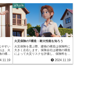
火災保険
火災保険のT構造：耐火性能を知ろう
えやすい
火災保険を選ぶ際、建物の構造は保険料に
れは、火
大きく左右します。保険会社は建物の構造
物の構造
によって火災リスクを評価し、保険料を決
です。具
定しています。つまり、火災に強い建物ほ
4.11.19
2024.11.19
で定めら
ど保険料は安くなる傾向があります。その
外の建物
構造の一つに「T構造」があります。これ
。非耐火
は、火災保険における住宅物件用の構造級
作られて
別の一つで、「耐火構造」に該当する建物
戸建てや
を指します。耐火構造とは、火災に対して
に当ては
高い抵抗力を持つ構造のことです。具体的
の建物
には、建築基準法で定められた一定の基準
性質を持
を満たした構造を指します。例えば、建物
構造」と
の主要な構造部が鉄筋コンクリート造や鉄
。火災保
骨造であること、一定の防火被覆が施され
て大きく
ていることなどが挙げられます。これらの
は火災に
構造は、火災が発生した場合でも容易に延
造ほどで
焼せず、被害を最小限に抑える効果が期待
能を持っ
できるため、火災リスクが低いと判断され