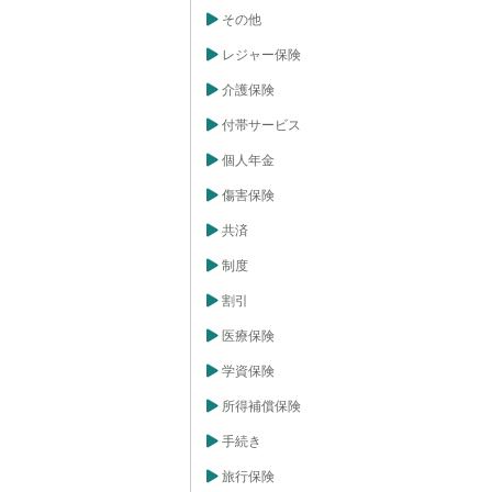
大五万円まで差
その他
震保険は、地震
な災害による住
レジャー保険
す。火災保険に
的です。地震保
介護保険
定申告、もしく
必要がありま
付帯サービス
る方は、この控
ことで、より賢
とができます。
個人年金
、忘れずに手続
傷害保険
共済
制度
割引
医療保険
学資保険
所得補償保険
手続き
旅行保険