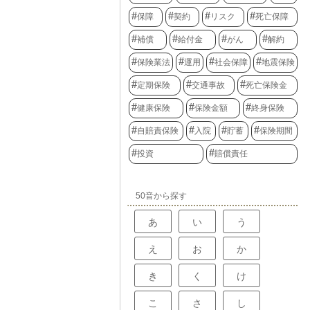
保障
契約
リスク
死亡保障
補償
給付金
がん
解約
保険業法
運用
社会保障
地震保険
定期保険
交通事故
死亡保険金
健康保険
保険金額
終身保険
自賠責保険
入院
貯蓄
保険期間
投資
賠償責任
50音から探す
あ
い
う
え
お
か
き
く
け
こ
さ
し