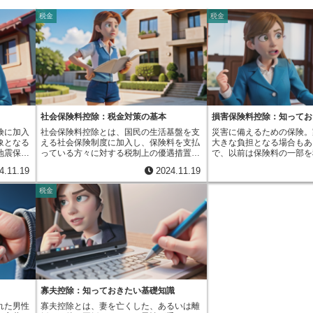
税金
税金
社会保険料控除：税金対策の基本
損害保険料控除：知ってお
険に加入
社会保険料控除とは、国民の生活基盤を支
災害に備えるための保険。
象となる
える社会保険制度に加入し、保険料を支払
大きな負担となる場合もあ
地震保険
っている方々に対する税制上の優遇措置で
で、以前は保険料の一部を
金の額を
す。私たちが毎月納めている健康保険料や
く「損害保険料控除」とい
4.11.19
2024.11.19
は、地震
年金保険料などは、将来の病気や高齢にな
した。これは、火災保険や
活の安定
ったときの生活に備えるための大切なもの
た特定の保険に加入し、保
税金
です。地
です。これらの保険料の負担を少しでも軽
場合、その一部が所得税と
大きな地
くするために、支払った金額を所得から差
収入から差し引かれ、結果
や家財道
し引くことができるのが、社会保険料控除
担を軽くするものでした。
担が生じ
です。この控除を受けることで、所得税と
りがたい制度でしたが、平
事態に備
住民税の負担が減ります。つまり、実際に
廃止となっています。現在
切です
手元に残るお金が増える効果があるので
険料控除」という制度があ
ん。そこ
す。社会保険料控除の対象となる社会保険
は、損害保険料控除とは仕
用するこ
には、大きく分けて国民健康保険、健康保
所得から差し引くのではな
安心して
険組合、共済組合、国民年金、厚生年金な
税金から直接差し引くよう
ます。具
どがあります。それぞれ加入している制度
す。そのため、税金を減ら
寡夫控除：知っておきたい基礎知識
、一定額
によって保険料の金額は異なりますが、支
いと言えます。具体的には
れた男性
寡夫控除とは、妻を亡くした、あるいは離
ができま
払った保険料は原則として全額控除の対象
入し保険料を支払った場合