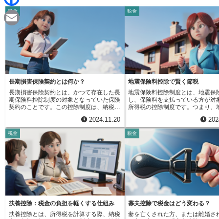
d
i
税金
税金
F
i
n
a
t
E
e
c
m
e
a
b
i
長期損害保険契約とは何か？
地震保険料控除で賢く節税
o
長期損害保険契約とは、かつて存在した長
地震保険料控除制度とは、地震保
l
期保険料控除制度の対象となっていた保険
し、保険料を支払っている方が対
o
契約のことです。この控除制度は、納税者
所得税の控除制度です。つまり、
が一定の条件を満たす長期の保険契約に加
料控除を受けることで、支払う税
2024.11.20
202
入した場合、支払った保険料の一部を所得
少なくすることができます。これ
k
から控除できるというものでした。しか
災害への備えを後押しし、国民生
税金
税金
し、この制度はすでに廃止されており、現
を図るための国の取り組みの一つ
在は新規の契約を結ぶことはできません。
震はいつ起こるか分かりません。
では、どのような保険契約が長期損害保険
震が発生した場合、住まいの損壊
契約とされていたのでしょうか。それは、
具の損失など、大きな金銭的な負
保険期間が10年以上で、かつ満期時に返戻
る可能性があります。このような
金がある損害保険契約のことでした。例え
えて地震保険に加入することは大
ば、火災保険や自動車保険といった損害保
が、保険料の負担も見過ごせませ
険商品の中でも、満期時に保険金が支払わ
で、この地震保険料控除制度を活
れなかった場合に、それまでに支払った保
とで、保険料負担を軽くし、より
険料の一部が返戻されるタイプのものが該
地震保険に加入できるようになり
扶養控除：税金の負担を軽くする仕組み
寡夫控除で税金はどう変わる？
当しました。これは、一定期間保険料を支
体的には、所得税の計算において
扶養控除とは、所得税を計算する際、納税
妻を亡くされた方、または離婚さ
払うことで、将来満期時に返戻金を受け取
の保険料を所得から差し引くこと