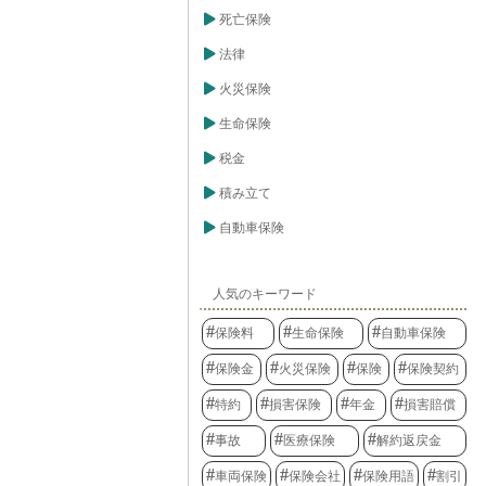
死亡保険
法律
火災保険
生命保険
税金
積み立て
自動車保険
人気のキーワード
保険料
生命保険
自動車保険
保険金
火災保険
保険
保険契約
特約
損害保険
年金
損害賠償
事故
医療保険
解約返戻金
車両保険
保険会社
保険用語
割引