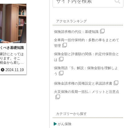
アクセスランキング
保険請求権の代位：基礎知識
全車両一括付保特約：多数の車をまとめて
管理
くべき基礎知識
家計にとっては
保険金額と評価額の関係：約定付保割合と
ります。そこ
は
税金から差し引
う制度がありま
保険用語「S」解説：保険金額を理解しよ
2024.11.19
地震保険といっ
う
険料を支払った
住民税の計算で
保険金請求権の質権設定と承認請求書
として税金の負
家計にとってあ
火災保険の長期一括払：メリットと注意点
成十九年からは
では、「地震保
ります。これ
組みが異なり、
く、計算された
カテゴリーから探す
になっていま
す効果はより高
、地震保険に加
がん保険
、その金額に応