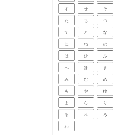
す
せ
そ
た
ち
つ
て
と
な
に
ね
の
は
ひ
ふ
へ
ほ
ま
み
む
め
も
や
ゆ
よ
ら
り
る
れ
ろ
わ