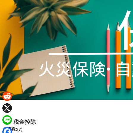
R
e
X
税金控除
d
L
記事数:(7)