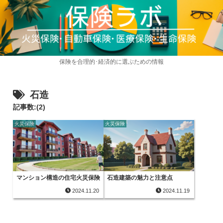
保険を合理的･経済的に選ぶための情報
石造
記事数:(2)
火災保険
火災保険
マンション構造の住宅火災保険
石造建築の魅力と注意点
2024.11.20
2024.11.19